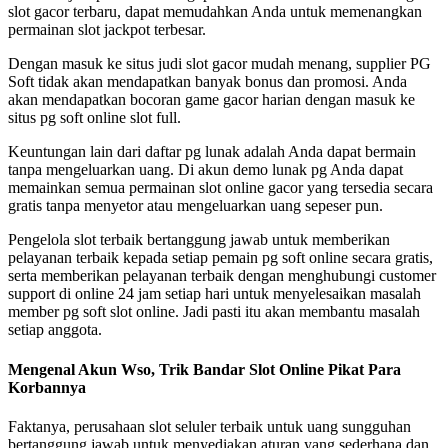
slot gacor terbaru, dapat memudahkan Anda untuk memenangkan
permainan slot jackpot terbesar.
Dengan masuk ke situs judi slot gacor mudah menang, supplier PG
Soft tidak akan mendapatkan banyak bonus dan promosi. Anda
akan mendapatkan bocoran game gacor harian dengan masuk ke
situs pg soft online slot full.
Keuntungan lain dari daftar pg lunak adalah Anda dapat bermain
tanpa mengeluarkan uang. Di akun demo lunak pg Anda dapat
memainkan semua permainan slot online gacor yang tersedia secara
gratis tanpa menyetor atau mengeluarkan uang sepeser pun.
Pengelola slot terbaik bertanggung jawab untuk memberikan
pelayanan terbaik kepada setiap pemain pg soft online secara gratis,
serta memberikan pelayanan terbaik dengan menghubungi customer
support di online 24 jam setiap hari untuk menyelesaikan masalah
member pg soft slot online. Jadi pasti itu akan membantu masalah
setiap anggota.
Mengenal Akun Wso, Trik Bandar Slot Online Pikat Para
Korbannya
Faktanya, perusahaan slot seluler terbaik untuk uang sungguhan
bertanggung jawab untuk menyediakan aturan yang sederhana dan