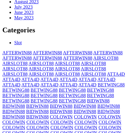
August 2023
July 2023
June 2023
May 2023
Categories
Slot
AFTERWIN88
AFTERWIN88
AFTERWIN88
AFTERWIN88
AFTERWIN88
AFTERWIN88
AFTERWIN88
AIRSLOT88
AIRSLOT88
AIRSLOT88
AIRSLOT88
AIRSLOT88
AIRSLOT88
AIRSLOT88
AIRSLOT88
AIRSLOT88
AIRSLOT88
AIRSLOT88
AIRSLOT88
AIRSLOT88
ATTA4D
ATTA4D
ATTA4D
ATTA4D
ATTA4D
ATTA4D
ATTA4D
ATTA4D
ATTA4D
ATTA4D
ATTA4D
ATTA4D
BETWING88
BETWING88
BETWING88
BETWING88
BETWING88
BETWING88
BETWING88
BETWING88
BETWING88
BETWING88
BETWING88
BETWING88
BIDWIN88
BIDWIN88
BIDWIN88
BIDWIN88
BIDWIN88
BIDWIN88
BIDWIN88
BIDWIN88
BIDWIN88
BIDWIN88
BIDWIN88
BIDWIN88
BIDWIN88
COLOWIN
COLOWIN
COLOWIN
COLOWIN
COLOWIN
COLOWIN
COLOWIN
COLOWIN
COLOWIN
COLOWIN
COLOWIN
COLOWIN
COLOWIN
COLOWIN
COLOWIN
COLOWIN
COLOWIN
COLOWIN