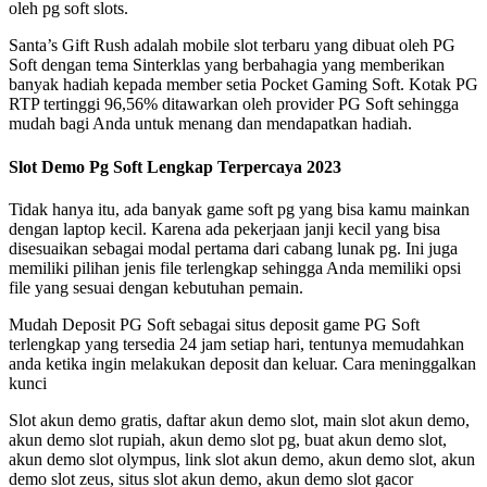
oleh pg soft slots.
Santa’s Gift Rush adalah mobile slot terbaru yang dibuat oleh PG
Soft dengan tema Sinterklas yang berbahagia yang memberikan
banyak hadiah kepada member setia Pocket Gaming Soft. Kotak PG
RTP tertinggi 96,56% ditawarkan oleh provider PG Soft sehingga
mudah bagi Anda untuk menang dan mendapatkan hadiah.
Slot Demo Pg Soft Lengkap Terpercaya 2023
Tidak hanya itu, ada banyak game soft pg yang bisa kamu mainkan
dengan laptop kecil. Karena ada pekerjaan janji kecil yang bisa
disesuaikan sebagai modal pertama dari cabang lunak pg. Ini juga
memiliki pilihan jenis file terlengkap sehingga Anda memiliki opsi
file yang sesuai dengan kebutuhan pemain.
Mudah Deposit PG Soft sebagai situs deposit game PG Soft
terlengkap yang tersedia 24 jam setiap hari, tentunya memudahkan
anda ketika ingin melakukan deposit dan keluar. Cara meninggalkan
kunci
Slot akun demo gratis, daftar akun demo slot, main slot akun demo,
akun demo slot rupiah, akun demo slot pg, buat akun demo slot,
akun demo slot olympus, link slot akun demo, akun demo slot, akun
demo slot zeus, situs slot akun demo, akun demo slot gacor