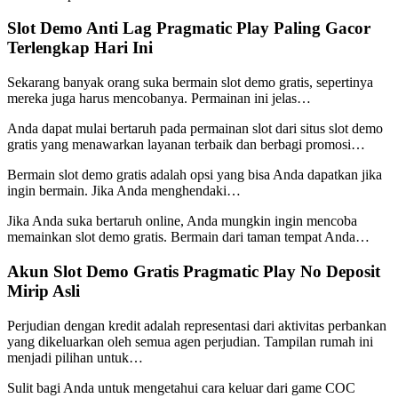
Slot Demo Anti Lag Pragmatic Play Paling Gacor
Terlengkap Hari Ini
Sekarang banyak orang suka bermain slot demo gratis, sepertinya
mereka juga harus mencobanya. Permainan ini jelas…
Anda dapat mulai bertaruh pada permainan slot dari situs slot demo
gratis yang menawarkan layanan terbaik dan berbagi promosi…
Bermain slot demo gratis adalah opsi yang bisa Anda dapatkan jika
ingin bermain. Jika Anda menghendaki…
Jika Anda suka bertaruh online, Anda mungkin ingin mencoba
memainkan slot demo gratis. Bermain dari taman tempat Anda…
Akun Slot Demo Gratis Pragmatic Play No Deposit
Mirip Asli
Perjudian dengan kredit adalah representasi dari aktivitas perbankan
yang dikeluarkan oleh semua agen perjudian. Tampilan rumah ini
menjadi pilihan untuk…
Sulit bagi Anda untuk mengetahui cara keluar dari game COC