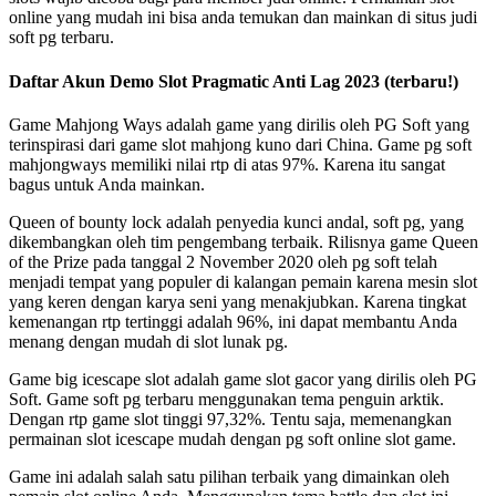
online yang mudah ini bisa anda temukan dan mainkan di situs judi
soft pg terbaru.
Daftar Akun Demo Slot Pragmatic Anti Lag 2023 (terbaru!)
Game Mahjong Ways adalah game yang dirilis oleh PG Soft yang
terinspirasi dari game slot mahjong kuno dari China. Game pg soft
mahjongways memiliki nilai rtp di atas 97%. Karena itu sangat
bagus untuk Anda mainkan.
Queen of bounty lock adalah penyedia kunci andal, soft pg, yang
dikembangkan oleh tim pengembang terbaik. Rilisnya game Queen
of the Prize pada tanggal 2 November 2020 oleh pg soft telah
menjadi tempat yang populer di kalangan pemain karena mesin slot
yang keren dengan karya seni yang menakjubkan. Karena tingkat
kemenangan rtp tertinggi adalah 96%, ini dapat membantu Anda
menang dengan mudah di slot lunak pg.
Game big icescape slot adalah game slot gacor yang dirilis oleh PG
Soft. Game soft pg terbaru menggunakan tema penguin arktik.
Dengan rtp game slot tinggi 97,32%. Tentu saja, memenangkan
permainan slot icescape mudah dengan pg soft online slot game.
Game ini adalah salah satu pilihan terbaik yang dimainkan oleh