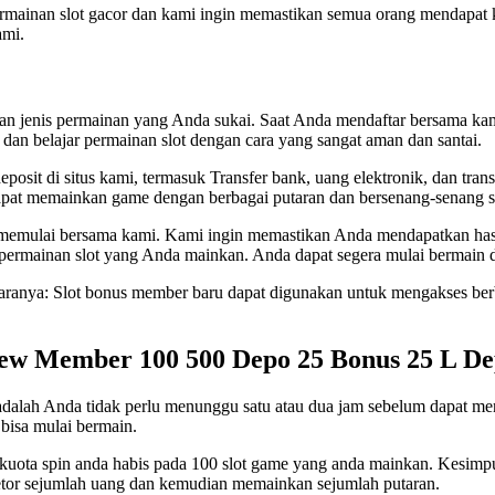
permainan slot gacor dan kami ingin memastikan semua orang mendapat
ami.
an jenis permainan yang Anda sukai. Saat Anda mendaftar bersama k
dan belajar permainan slot dengan cara yang sangat aman dan santai.
osit di situs kami, termasuk Transfer bank, uang elektronik, dan tra
apat memainkan game dengan berbagai putaran dan bersenang-senang s
k memulai bersama kami. Kami ingin memastikan Anda mendapatkan hasi
rmainan slot yang Anda mainkan. Anda dapat segera mulai bermain
nya: Slot bonus member baru dapat digunakan untuk mengakses berbaga
New Member 100 500 Depo 25 Bonus 25 L Dep
u adalah Anda tidak perlu menunggu satu atau dua jam sebelum dapat 
bisa mulai bermain.
a kuota spin anda habis pada 100 slot game yang anda mainkan. Kesi
yetor sejumlah uang dan kemudian memainkan sejumlah putaran.