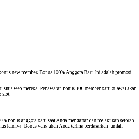
am bonus new member. Bonus 100% Anggota Baru Ini adalah promosi
i.
a di situs web mereka. Penawaran bonus 100 member baru di awal akan
 slot.
00% bonus anggota baru saat Anda mendaftar dan melakukan setoran
nus lainnya. Bonus yang akan Anda terima berdasarkan jumlah