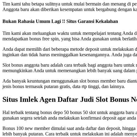
Tim kami tahu betapa sulitnya untuk mulai bermain dan menang di 
Anggota baru akan diberikan kesempatan untuk bergabung dengan k
Bukan Rahasia Umum Lagi !! Situs Garansi Kekalahan
Tim kami akan meluangkan waktu untuk mempelajari tentang Anda d
mendapatkan bonus free spin, yang bisa Anda gunakan untuk berlatih 
Anda dapat memilih dari beberapa metode deposit untuk melakukan dep
inginkan dan tidak harus meninggalkan kesenangannya. Anda juga d
Slot bonus anggota baru adalah cara terbaik bagi anggota baru untu
memungkinkan Anda untuk memenangkan lebih banyak uang dalam pe
Ada banyak keuntungan menggunakan slot bonus member baru diantara
jenis bonus termasuk putaran gratis, data rtp tinggi, dan lainnya.
Situs Imlek Agen Daftar Judi Slot Bonus 
Hal terbaik tentang bonus depo 50 bonus 50 slot untuk anggota bar
gunakan segera setelah anda melakukan konfirmasi deposit agar anda 
Bonus 100 new member dimulai saat anda daftar dan deposit, hingg
lebih banyak putaran. Cara terbaik untuk melakukan ini adalah men