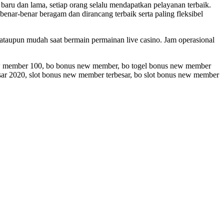
ru dan lama, setiap orang selalu mendapatkan pelayanan terbaik.
nar-benar beragam dan dirancang terbaik serta paling fleksibel
taupun mudah saat bermain permainan live casino. Jam operasional
new member 100, bo bonus new member, bo togel bonus new member
esar 2020, slot bonus new member terbesar, bo slot bonus new member