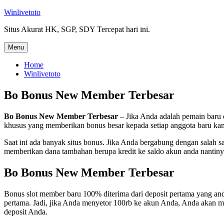
Skip
Winlivetoto
to
Situs Akurat HK, SGP, SDY Tercepat hari ini.
content
Menu
Home
Winlivetoto
Bo Bonus New Member Terbesar
Bo Bonus New Member Terbesar
– Jika Anda adalah pemain baru 
khusus yang memberikan bonus besar kepada setiap anggota baru kami. 
Saat ini ada banyak situs bonus. Jika Anda bergabung dengan salah 
memberikan dana tambahan berupa kredit ke saldo akun anda nantinya
Bo Bonus New Member Terbesar
Bonus slot member baru 100% diterima dari deposit pertama yang a
pertama. Jadi, jika Anda menyetor 100rb ke akun Anda, Anda akan 
deposit Anda.