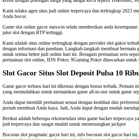
kredit dengan potongan harga yang sangat kecil seperti Telkomsel
Kami selaku agen situs judi online terpercaya dan terlengkap 2023 me
Anda bocor.
Game slot online gacor maxwin selalu memberikan anda kesempatan
jalur slot dengan RTP tertinggi.
Kami adalah situs online terlengkap dengan provider slot gakor terb
dengan informasi dan panduan. Langkah-langkah membuat bermain game
untuk semua bettor judi online hari ini. Beragam permainan seru seper
permainan slot online, IDN Poker, 9Gaming Poker ditawarkan untuk 
Slot Gacor Situs Slot Deposit Pulsa 10 Ri
Game gacor terbaru hari ini dikemas dengan bonus terbaik. Pemain m
yang memudahkan untuk memainkan game all-in-one untuk game sepa
Anda dapat memilih permainan sesuai dengan keahlian dan preferen
pernah membuat Anda kaya. Jadi, Anda dapat dengan mudah mendapat
Berikut adalah beberapa rekomendasi situs game hacker terpercaya ya
judi terpercaya dan sangat mudah untuk memenangkan jackpot
Bocoran slot pragmatic gacor hari ini, info bocoran slot gacor hari ini, 