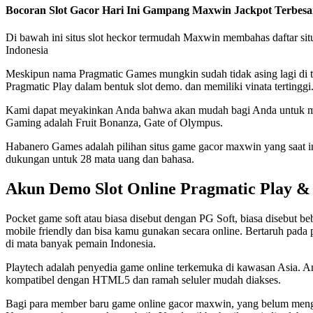
Bocoran Slot Gacor Hari Ini Gampang Maxwin Jackpot Terbesar 
Di bawah ini situs slot heckor termudah Maxwin membahas daftar si
Indonesia
Meskipun nama Pragmatic Games mungkin sudah tidak asing lagi di te
Pragmatic Play dalam bentuk slot demo. dan memiliki vinata tertingg
Kami dapat meyakinkan Anda bahwa akan mudah bagi Anda untuk menga
Gaming adalah Fruit Bonanza, Gate of Olympus.
Habanero Games adalah pilihan situs game gacor maxwin yang saat i
dukungan untuk 28 mata uang dan bahasa.
Akun Demo Slot Online Pragmatic Play & 
Pocket game soft atau biasa disebut dengan PG Soft, biasa disebut
mobile friendly dan bisa kamu gunakan secara online. Bertaruh pada 
di mata banyak pemain Indonesia.
Playtech adalah penyedia game online terkemuka di kawasan Asia.
kompatibel dengan HTML5 dan ramah seluler mudah diakses.
Bagi para member baru game online gacor maxwin, yang belum meng