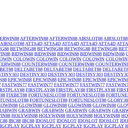
ERWIN88
AFTERWIN88
AFTERWIN88
AIRSLOT88
AIRSLOT88
AIRSLOT88
ATTA4D
ATTA4D
ATTA4D
ATTA4D
ATTA4D
ATT
NG88
BETWING88
BETWING88
BETWING88
BETWING88
BET
IN88
BIDWIN88
BIDWIN88
BIDWIN88
BIDWIN88
BIDWIN88
OWIN
COLOWIN
COLOWIN
COLOWIN
COLOWIN
COLOWIN
ERWIN88
COUNTERWIN88
COUNTERWIN88
COUNTERWIN
BET88
DELTABET88
DELTABET88
DELTABET88
DELTABET
STINY303
DESTINY303
DESTINY303
DESTINY303
DESTINY3
N88
EPICWIN88
EPICWIN88
EPICWIN88
EPICWIN88
EPICWIN
7
FASTWIN77
FASTWIN77
FASTWIN77
FASTWIN77
FASTWIN
IRSTPLAY88
FIRSTPLAY88
FIRSTPLAY88
FIRSTPLAY88
FIRS
88
FIXBET88
FORTUNESLOT88
FORTUNESLOT88
FORTUNE
TUNESLOT88
FORTUNESLOT88
FORTUNESLOT88
GLORY30
LOWIN88
GLOWIN88
GLOWIN88
GLOWIN88
GLOWIN88
GLO
RABWIN
GRABWIN
GRABWIN
GRABWIN
GRABWIN
GRABW
IN88
HOLYWIN88
HOLYWIN88
HOLYWIN88
HOLYWIN88
HO
BC88
IBC88
IBC88
IDOSLOT
IDOSLOT
IDOSLOT
IDOSLOT
ID
IGCPLAY
IGCPLAY
IGCPLAY
IGCPLAY
IGCPLAY
IGCPLAY
I