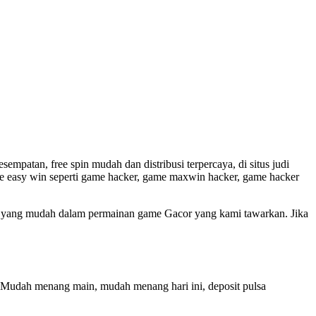
mpatan, free spin mudah dan distribusi terpercaya, di situs judi
me easy win seperti game hacker, game maxwin hacker, game hacker
nan yang mudah dalam permainan game Gacor yang kami tawarkan. Jika
3. Mudah menang main, mudah menang hari ini, deposit pulsa