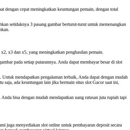
pat dengan cepat meningkatkan keuntungan pemain, dengan total
an setidaknya 3 pasang gambar berturut-turut untuk memenangkan
nkan.
 x2, x3 dan x5, yang meningkatkan penghasilan pemain.
bar pada setiap putarannya. Anda dapat membayar besar di slot
ru. Untuk mendapatkan pengalaman terbaik, Anda dapat dengan mudah
u saja, ada keuntungan lain jika bermain situs slot Gacor saat ini,
 Anda bisa dengan mudah mendapatkan uang ratusan juta rupiah tapi
i juga menyediakan slot online untuk pembayaran deposit secara