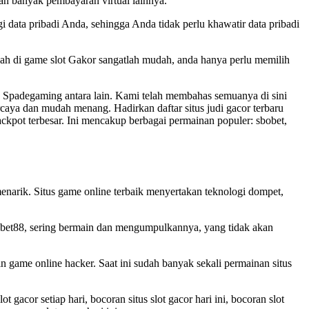
n banyak pembayaran virtual lainnya.
i data pribadi Anda, sehingga Anda tidak perlu khawatir data pribadi
h di game slot Gakor sangatlah mudah, anda hanya perlu memilih
an Spadegaming antara lain. Kami telah membahas semuanya di sini
aya dan mudah menang. Hadirkan daftar situs judi gacor terbaru
jackpot terbesar. Ini mencakup berbagai permainan populer: sbobet,
narik. Situs game online terbaik menyertakan teknologi dompet,
obet88, sering bermain dan mengumpulkannya, yang tidak akan
 game online hacker. Saat ini sudah banyak sekali permainan situs
ot gacor setiap hari, bocoran situs slot gacor hari ini, bocoran slot