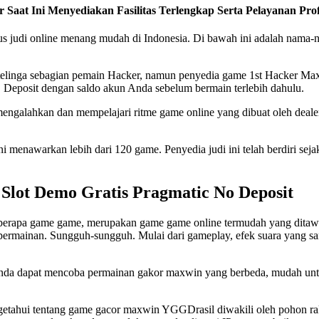
Saat Ini Menyediakan Fasilitas Terlengkap Serta Pelayanan Pro
tus judi online menang mudah di Indonesia. Di bawah ini adalah nam
linga sebagian pemain Hacker, namun penyedia game 1st Hacker Maxwin
i. Deposit dengan saldo akun Anda sebelum bermain terlebih dahulu.
lahkan dan mempelajari ritme game online yang dibuat oleh dealer ga
ni menawarkan lebih dari 120 game. Penyedia judi ini telah berdiri 
Slot Demo Gratis Pragmatic No Deposit
 beberapa game game, merupakan game game online termudah yang ditaw
permainan. Sungguh-sungguh. Mulai dari gameplay, efek suara yang san
 Anda dapat mencoba permainan gakor maxwin yang berbeda, mudah u
etahui tentang game gacor maxwin YGGDrasil diwakili oleh pohon ra