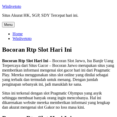
Skip
Winlivetoto
to
Situs Akurat HK, SGP, SDY Tercepat hari ini.
content
Menu
Home
Winlivetoto
Bocoran Rtp Slot Hari Ini
Bocoran Rtp Slot Hari Ini
– Bocoran Slot Jarwo, Isu Banjir Uang
Terpercaya dari Situs Gacor – Bocoran Jarwo merupakan situs yang
memberikan informasi mengenai slot gacor hari ini dari Pragmatic
Play. Mereka menggunakan situs slot online yang dinilai sebagai
yang terbaik dan termudah untuk menang. Dengan jumlah
penginapan sebanyak ini, jadi masuklah ke sana.
Situs ini terkenal dengan slot Pragmatic Olympus yang asyik
sehingga membuat banyak orang ingin mencobanya. Hal ini
dikarenakan website mereka memberikan informasi yang lengkap
dan akurat mengenai slot Gakor no loss masa kini.