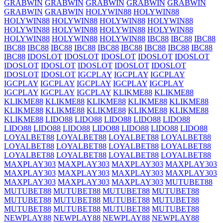
GRABWIN
GRABWIN
GRABWIN
GRABWIN
GRABWIN
GRABWIN
GRABWIN
HOLYWIN88
HOLYWIN88
HOLYWIN88
HOLYWIN88
HOLYWIN88
HOLYWIN88
HOLYWIN88
HOLYWIN88
HOLYWIN88
HOLYWIN88
HOLYWIN88
HOLYWIN88
HOLYWIN88
IBC88
IBC88
IBC88
IBC88
IBC88
IBC88
IBC88
IBC88
IBC88
IBC88
IBC88
IBC88
IBC88
IDOSLOT
IDOSLOT
IDOSLOT
IDOSLOT
IDOSLOT
IDOSLOT
IDOSLOT
IDOSLOT
IDOSLOT
IDOSLOT
IDOSLOT
IDOSLOT
IGCPLAY
IGCPLAY
IGCPLAY
IGCPLAY
IGCPLAY
IGCPLAY
IGCPLAY
IGCPLAY
IGCPLAY
IGCPLAY
IGCPLAY
KLIKME88
KLIKME88
KLIKME88
KLIKME88
KLIKME88
KLIKME88
KLIKME88
KLIKME88
KLIKME88
KLIKME88
KLIKME88
KLIKME88
KLIKME88
LIDO88
LIDO88
LIDO88
LIDO88
LIDO88
LIDO88
LIDO88
LIDO88
LIDO88
LIDO88
LIDO88
LIDO88
LOYALBET88
LOYALBET88
LOYALBET88
LOYALBET88
LOYALBET88
LOYALBET88
LOYALBET88
LOYALBET88
LOYALBET88
LOYALBET88
LOYALBET88
LOYALBET88
MAXPLAY303
MAXPLAY303
MAXPLAY303
MAXPLAY303
MAXPLAY303
MAXPLAY303
MAXPLAY303
MAXPLAY303
MAXPLAY303
MAXPLAY303
MAXPLAY303
MUTUBET88
MUTUBET88
MUTUBET88
MUTUBET88
MUTUBET88
MUTUBET88
MUTUBET88
MUTUBET88
MUTUBET88
MUTUBET88
MUTUBET88
MUTUBET88
MUTUBET88
NEWPLAY88
NEWPLAY88
NEWPLAY88
NEWPLAY88