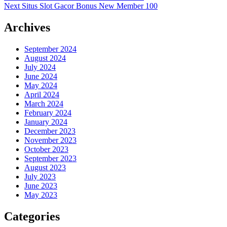
Next
post:
Next
Situs Slot Gacor Bonus New Member 100
navigation
post:
Archives
September 2024
August 2024
July 2024
June 2024
May 2024
April 2024
March 2024
February 2024
January 2024
December 2023
November 2023
October 2023
September 2023
August 2023
July 2023
June 2023
May 2023
Categories