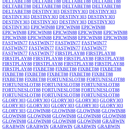
DELTABET88
DELTABET88
DELTABET88
DELTABET88
DELTABET88
DELTABET88
DELTABET88
DELTABET88
DELTABET88
DESTINY303
DESTINY303
DESTINY303
DESTINY303
DESTINY303
DESTINY303
DESTINY303
DESTINY303
DESTINY303
DESTINY303
DESTINY303
DESTINY303
EPICWIN88
EPICWIN88
EPICWIN88
EPICWIN88
EPICWIN88
EPICWIN88
EPICWIN88
EPICWIN88
EPICWIN88
EPICWIN88
EPICWIN88
EPICWIN88
EPICWIN88
FASTWIN77
FASTWIN77
FASTWIN77
FASTWIN77
FASTWIN77
FASTWIN77
FASTWIN77
FASTWIN77
FASTWIN77
FASTWIN77
FIRSTPLAY88
FIRSTPLAY88
FIRSTPLAY88
FIRSTPLAY88
FIRSTPLAY88
FIRSTPLAY88
FIRSTPLAY88
FIRSTPLAY88
FIRSTPLAY88
FIRSTPLAY88
FIRSTPLAY88
FIXBET88
FIXBET88
FIXBET88
FIXBET88
FIXBET88
FIXBET88
FIXBET88
FIXBET88
FIXBET88
FIXBET88
FIXBET88
FORTUNESLOT88
FORTUNESLOT88
FORTUNESLOT88
FORTUNESLOT88
FORTUNESLOT88
FORTUNESLOT88
FORTUNESLOT88
FORTUNESLOT88
FORTUNESLOT88
FORTUNESLOT88
FORTUNESLOT88
GLORY303
GLORY303
GLORY303
GLORY303
GLORY303
GLORY303
GLORY303
GLORY303
GLORY303
GLORY303
GLORY303
GLOWIN88
GLOWIN88
GLOWIN88
GLOWIN88
GLOWIN88
GLOWIN88
GLOWIN88
GLOWIN88
GLOWIN88
GLOWIN88
GLOWIN88
GLOWIN88
GLOWIN88
GRABWIN
GRABWIN
GRABWIN
GRABWIN
GRABWIN
GRABWIN