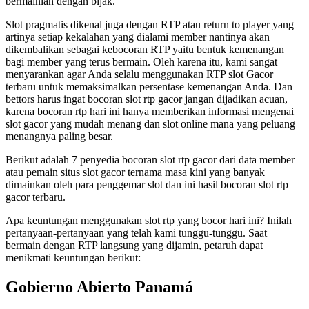
bermainlah dengan bijak.
Slot pragmatis dikenal juga dengan RTP atau return to player yang
artinya setiap kekalahan yang dialami member nantinya akan
dikembalikan sebagai kebocoran RTP yaitu bentuk kemenangan
bagi member yang terus bermain. Oleh karena itu, kami sangat
menyarankan agar Anda selalu menggunakan RTP slot Gacor
terbaru untuk memaksimalkan persentase kemenangan Anda. Dan
bettors harus ingat bocoran slot rtp gacor jangan dijadikan acuan,
karena bocoran rtp hari ini hanya memberikan informasi mengenai
slot gacor yang mudah menang dan slot online mana yang peluang
menangnya paling besar.
Berikut adalah 7 penyedia bocoran slot rtp gacor dari data member
atau pemain situs slot gacor ternama masa kini yang banyak
dimainkan oleh para penggemar slot dan ini hasil bocoran slot rtp
gacor terbaru.
Apa keuntungan menggunakan slot rtp yang bocor hari ini? Inilah
pertanyaan-pertanyaan yang telah kami tunggu-tunggu. Saat
bermain dengan RTP langsung yang dijamin, petaruh dapat
menikmati keuntungan berikut:
Gobierno Abierto Panamá