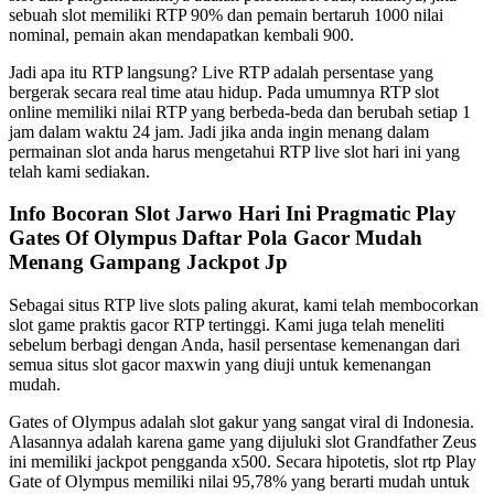
sebuah slot memiliki RTP 90% dan pemain bertaruh 1000 nilai
nominal, pemain akan mendapatkan kembali 900.
Jadi apa itu RTP langsung? Live RTP adalah persentase yang
bergerak secara real time atau hidup. Pada umumnya RTP slot
online memiliki nilai RTP yang berbeda-beda dan berubah setiap 1
jam dalam waktu 24 jam. Jadi jika anda ingin menang dalam
permainan slot anda harus mengetahui RTP live slot hari ini yang
telah kami sediakan.
Info Bocoran Slot Jarwo Hari Ini Pragmatic Play
Gates Of Olympus Daftar Pola Gacor Mudah
Menang Gampang Jackpot Jp
Sebagai situs RTP live slots paling akurat, kami telah membocorkan
slot game praktis gacor RTP tertinggi. Kami juga telah meneliti
sebelum berbagi dengan Anda, hasil persentase kemenangan dari
semua situs slot gacor maxwin yang diuji untuk kemenangan
mudah.
Gates of Olympus adalah slot gakur yang sangat viral di Indonesia.
Alasannya adalah karena game yang dijuluki slot Grandfather Zeus
ini memiliki jackpot pengganda x500. Secara hipotetis, slot rtp Play
Gate of Olympus memiliki nilai 95,78% yang berarti mudah untuk