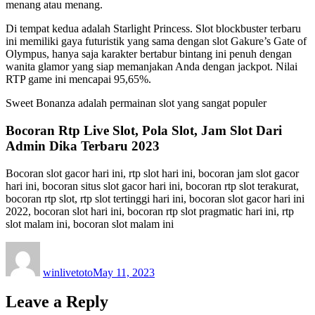
menang atau menang.
Di tempat kedua adalah Starlight Princess. Slot blockbuster terbaru
ini memiliki gaya futuristik yang sama dengan slot Gakure’s Gate of
Olympus, hanya saja karakter bertabur bintang ini penuh dengan
wanita glamor yang siap memanjakan Anda dengan jackpot. Nilai
RTP game ini mencapai 95,65%.
Sweet Bonanza adalah permainan slot yang sangat populer
Bocoran Rtp Live Slot, Pola Slot, Jam Slot Dari
Admin Dika Terbaru 2023
Bocoran slot gacor hari ini, rtp slot hari ini, bocoran jam slot gacor
hari ini, bocoran situs slot gacor hari ini, bocoran rtp slot terakurat,
bocoran rtp slot, rtp slot tertinggi hari ini, bocoran slot gacor hari ini
2022, bocoran slot hari ini, bocoran rtp slot pragmatic hari ini, rtp
slot malam ini, bocoran slot malam ini
Author
Posted
on
winlivetoto
May 11, 2023
Leave a Reply