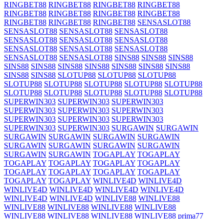
RINGBET88
RINGBET88
RINGBET88
RINGBET88
RINGBET88
RINGBET88
RINGBET88
RINGBET88
RINGBET88
RINGBET88
RINGBET88
SENSASLOT88
SENSASLOT88
SENSASLOT88
SENSASLOT88
SENSASLOT88
SENSASLOT88
SENSASLOT88
SENSASLOT88
SENSASLOT88
SENSASLOT88
SENSASLOT88
SENSASLOT88
SINS88
SINS88
SINS88
SINS88
SINS88
SINS88
SINS88
SINS88
SINS88
SINS88
SINS88
SINS88
SLOTUP88
SLOTUP88
SLOTUP88
SLOTUP88
SLOTUP88
SLOTUP88
SLOTUP88
SLOTUP88
SLOTUP88
SLOTUP88
SLOTUP88
SLOTUP88
SLOTUP88
SUPERWIN303
SUPERWIN303
SUPERWIN303
SUPERWIN303
SUPERWIN303
SUPERWIN303
SUPERWIN303
SUPERWIN303
SUPERWIN303
SUPERWIN303
SUPERWIN303
SURGAWIN
SURGAWIN
SURGAWIN
SURGAWIN
SURGAWIN
SURGAWIN
SURGAWIN
SURGAWIN
SURGAWIN
SURGAWIN
SURGAWIN
SURGAWIN
TOGAPLAY
TOGAPLAY
TOGAPLAY
TOGAPLAY
TOGAPLAY
TOGAPLAY
TOGAPLAY
TOGAPLAY
TOGAPLAY
TOGAPLAY
TOGAPLAY
TOGAPLAY
WINLIVE4D
WINLIVE4D
WINLIVE4D
WINLIVE4D
WINLIVE4D
WINLIVE4D
WINLIVE4D
WINLIVE4D
WINLIVE88
WINLIVE88
WINLIVE88
WINLIVE88
WINLIVE88
WINLIVE88
WINLIVE88
WINLIVE88
WINLIVE88
WINLIVE88
prima77