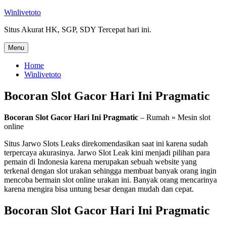
Skip
Winlivetoto
to
Situs Akurat HK, SGP, SDY Tercepat hari ini.
content
Menu
Home
Winlivetoto
Bocoran Slot Gacor Hari Ini Pragmatic
Bocoran Slot Gacor Hari Ini Pragmatic
– Rumah » Mesin slot
online
Situs Jarwo Slots Leaks direkomendasikan saat ini karena sudah
terpercaya akurasinya. Jarwo Slot Leak kini menjadi pilihan para
pemain di Indonesia karena merupakan sebuah website yang
terkenal dengan slot urakan sehingga membuat banyak orang ingin
mencoba bermain slot online urakan ini. Banyak orang mencarinya
karena mengira bisa untung besar dengan mudah dan cepat.
Bocoran Slot Gacor Hari Ini Pragmatic