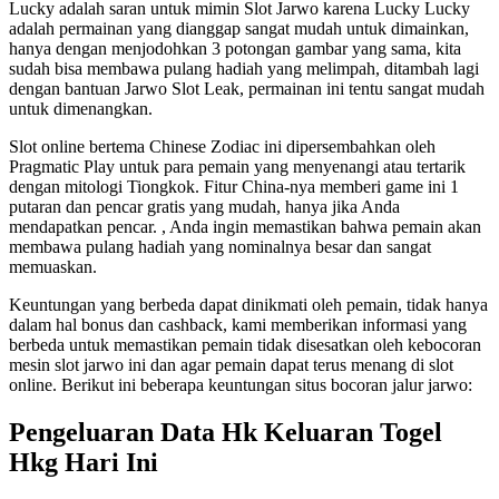
Lucky adalah saran untuk mimin Slot Jarwo karena Lucky Lucky
adalah permainan yang dianggap sangat mudah untuk dimainkan,
hanya dengan menjodohkan 3 potongan gambar yang sama, kita
sudah bisa membawa pulang hadiah yang melimpah, ditambah lagi
dengan bantuan Jarwo Slot Leak, permainan ini tentu sangat mudah
untuk dimenangkan.
Slot online bertema Chinese Zodiac ini dipersembahkan oleh
Pragmatic Play untuk para pemain yang menyenangi atau tertarik
dengan mitologi Tiongkok. Fitur China-nya memberi game ini 1
putaran dan pencar gratis yang mudah, hanya jika Anda
mendapatkan pencar. , Anda ingin memastikan bahwa pemain akan
membawa pulang hadiah yang nominalnya besar dan sangat
memuaskan.
Keuntungan yang berbeda dapat dinikmati oleh pemain, tidak hanya
dalam hal bonus dan cashback, kami memberikan informasi yang
berbeda untuk memastikan pemain tidak disesatkan oleh kebocoran
mesin slot jarwo ini dan agar pemain dapat terus menang di slot
online. Berikut ini beberapa keuntungan situs bocoran jalur jarwo:
Pengeluaran Data Hk Keluaran Togel
Hkg Hari Ini