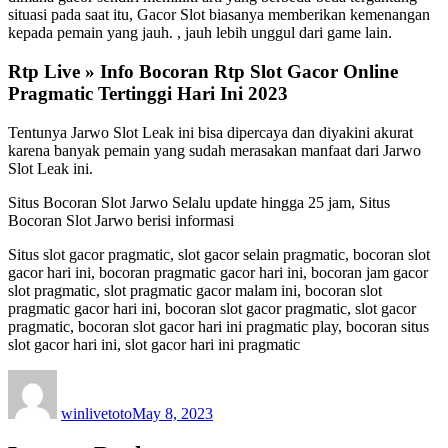
situasi pada saat itu, Gacor Slot biasanya memberikan kemenangan
kepada pemain yang jauh. , jauh lebih unggul dari game lain.
Rtp Live » Info Bocoran Rtp Slot Gacor Online
Pragmatic Tertinggi Hari Ini 2023
Tentunya Jarwo Slot Leak ini bisa dipercaya dan diyakini akurat
karena banyak pemain yang sudah merasakan manfaat dari Jarwo
Slot Leak ini.
Situs Bocoran Slot Jarwo Selalu update hingga 25 jam, Situs
Bocoran Slot Jarwo berisi informasi
Situs slot gacor pragmatic, slot gacor selain pragmatic, bocoran slot
gacor hari ini, bocoran pragmatic gacor hari ini, bocoran jam gacor
slot pragmatic, slot pragmatic gacor malam ini, bocoran slot
pragmatic gacor hari ini, bocoran slot gacor pragmatic, slot gacor
pragmatic, bocoran slot gacor hari ini pragmatic play, bocoran situs
slot gacor hari ini, slot gacor hari ini pragmatic
Author
Posted
on
winlivetoto
May 8, 2023