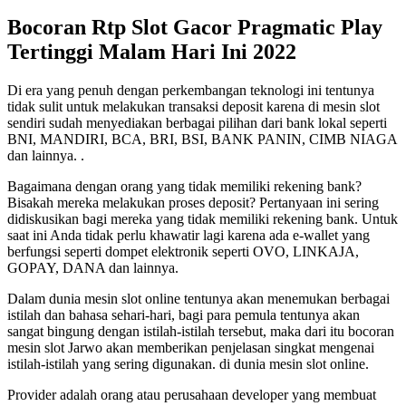
Bocoran Rtp Slot Gacor Pragmatic Play
Tertinggi Malam Hari Ini 2022
Di era yang penuh dengan perkembangan teknologi ini tentunya
tidak sulit untuk melakukan transaksi deposit karena di mesin slot
sendiri sudah menyediakan berbagai pilihan dari bank lokal seperti
BNI, MANDIRI, BCA, BRI, BSI, BANK PANIN, CIMB NIAGA
dan lainnya. .
Bagaimana dengan orang yang tidak memiliki rekening bank?
Bisakah mereka melakukan proses deposit? Pertanyaan ini sering
didiskusikan bagi mereka yang tidak memiliki rekening bank. Untuk
saat ini Anda tidak perlu khawatir lagi karena ada e-wallet yang
berfungsi seperti dompet elektronik seperti OVO, LINKAJA,
GOPAY, DANA dan lainnya.
Dalam dunia mesin slot online tentunya akan menemukan berbagai
istilah dan bahasa sehari-hari, bagi para pemula tentunya akan
sangat bingung dengan istilah-istilah tersebut, maka dari itu bocoran
mesin slot Jarwo akan memberikan penjelasan singkat mengenai
istilah-istilah yang sering digunakan. di dunia mesin slot online.
Provider adalah orang atau perusahaan developer yang membuat