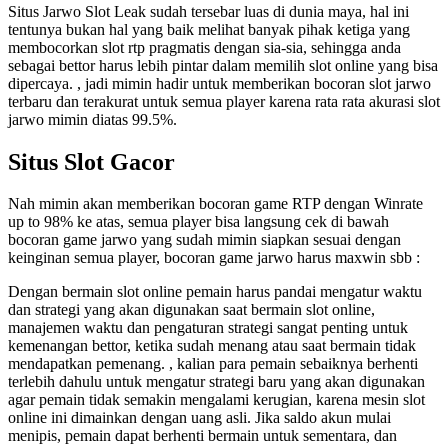
Situs Jarwo Slot Leak sudah tersebar luas di dunia maya, hal ini
tentunya bukan hal yang baik melihat banyak pihak ketiga yang
membocorkan slot rtp pragmatis dengan sia-sia, sehingga anda
sebagai bettor harus lebih pintar dalam memilih slot online yang bisa
dipercaya. , jadi mimin hadir untuk memberikan bocoran slot jarwo
terbaru dan terakurat untuk semua player karena rata rata akurasi slot
jarwo mimin diatas 99.5%.
Situs Slot Gacor
Nah mimin akan memberikan bocoran game RTP dengan Winrate
up to 98% ke atas, semua player bisa langsung cek di bawah
bocoran game jarwo yang sudah mimin siapkan sesuai dengan
keinginan semua player, bocoran game jarwo harus maxwin sbb :
Dengan bermain slot online pemain harus pandai mengatur waktu
dan strategi yang akan digunakan saat bermain slot online,
manajemen waktu dan pengaturan strategi sangat penting untuk
kemenangan bettor, ketika sudah menang atau saat bermain tidak
mendapatkan pemenang. , kalian para pemain sebaiknya berhenti
terlebih dahulu untuk mengatur strategi baru yang akan digunakan
agar pemain tidak semakin mengalami kerugian, karena mesin slot
online ini dimainkan dengan uang asli. Jika saldo akun mulai
menipis, pemain dapat berhenti bermain untuk sementara, dan