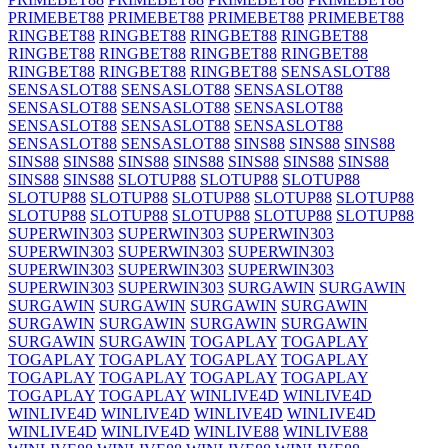
PRIMEBET88
PRIMEBET88
PRIMEBET88
PRIMEBET88
RINGBET88
RINGBET88
RINGBET88
RINGBET88
RINGBET88
RINGBET88
RINGBET88
RINGBET88
RINGBET88
RINGBET88
RINGBET88
SENSASLOT88
SENSASLOT88
SENSASLOT88
SENSASLOT88
SENSASLOT88
SENSASLOT88
SENSASLOT88
SENSASLOT88
SENSASLOT88
SENSASLOT88
SENSASLOT88
SENSASLOT88
SINS88
SINS88
SINS88
SINS88
SINS88
SINS88
SINS88
SINS88
SINS88
SINS88
SINS88
SINS88
SLOTUP88
SLOTUP88
SLOTUP88
SLOTUP88
SLOTUP88
SLOTUP88
SLOTUP88
SLOTUP88
SLOTUP88
SLOTUP88
SLOTUP88
SLOTUP88
SLOTUP88
SUPERWIN303
SUPERWIN303
SUPERWIN303
SUPERWIN303
SUPERWIN303
SUPERWIN303
SUPERWIN303
SUPERWIN303
SUPERWIN303
SUPERWIN303
SUPERWIN303
SURGAWIN
SURGAWIN
SURGAWIN
SURGAWIN
SURGAWIN
SURGAWIN
SURGAWIN
SURGAWIN
SURGAWIN
SURGAWIN
SURGAWIN
SURGAWIN
TOGAPLAY
TOGAPLAY
TOGAPLAY
TOGAPLAY
TOGAPLAY
TOGAPLAY
TOGAPLAY
TOGAPLAY
TOGAPLAY
TOGAPLAY
TOGAPLAY
TOGAPLAY
WINLIVE4D
WINLIVE4D
WINLIVE4D
WINLIVE4D
WINLIVE4D
WINLIVE4D
WINLIVE4D
WINLIVE4D
WINLIVE88
WINLIVE88