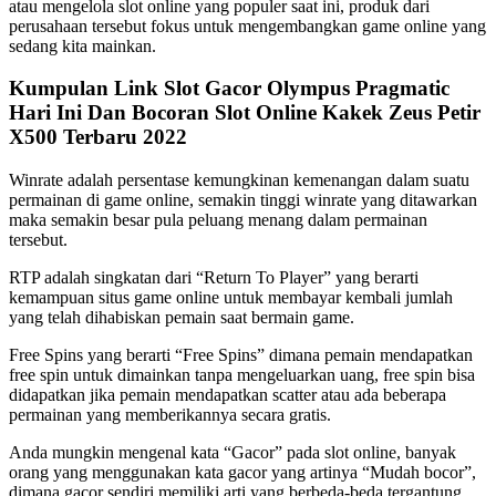
atau mengelola slot online yang populer saat ini, produk dari
perusahaan tersebut fokus untuk mengembangkan game online yang
sedang kita mainkan.
Kumpulan Link Slot Gacor Olympus Pragmatic
Hari Ini Dan Bocoran Slot Online Kakek Zeus Petir
X500 Terbaru 2022
Winrate adalah persentase kemungkinan kemenangan dalam suatu
permainan di game online, semakin tinggi winrate yang ditawarkan
maka semakin besar pula peluang menang dalam permainan
tersebut.
RTP adalah singkatan dari “Return To Player” yang berarti
kemampuan situs game online untuk membayar kembali jumlah
yang telah dihabiskan pemain saat bermain game.
Free Spins yang berarti “Free Spins” dimana pemain mendapatkan
free spin untuk dimainkan tanpa mengeluarkan uang, free spin bisa
didapatkan jika pemain mendapatkan scatter atau ada beberapa
permainan yang memberikannya secara gratis.
Anda mungkin mengenal kata “Gacor” pada slot online, banyak
orang yang menggunakan kata gacor yang artinya “Mudah bocor”,
dimana gacor sendiri memiliki arti yang berbeda-beda tergantung