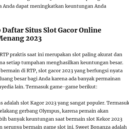
gga Anda dapat meningkatkan keuntungan Anda
9 Daftar Situs Slot Gacor Online
enang 2023
RTP praktis saat ini merupakan slot paling akurat dan
ena setiap tumpahan menghasilkan keuntungan besar.
 bermain di RTP, slot gacor 2023 yang berfungsi nyata
luang besar bagi Anda karena ada banyak permainan
nyedia lain. Termasuk game-game berikut:
ss adalah slot Kagor 2023 yang sangat populer. Termasu
belakang gerbang Olympus, karena pemain akan
ih banyak keuntungan saat bermain slot Kekor 2023
 serunya bermain game slot ini. Sweet Bonanza adalah