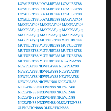
LOYALBET88
LOYALBET88
LOYALBET88
LOYALBET88
LOYALBET88
LOYALBET88
LOYALBET88
LOYALBET88
LOYALBET88
LOYALBET88
LOYALBET88
MAXPLAY303
MAXPLAY303
MAXPLAY303
MAXPLAY303
MAXPLAY303
MAXPLAY303
MAXPLAY303
MAXPLAY303
MAXPLAY303
MAXPLAY303
MAXPLAY303
MUTUBET88
MUTUBET88
MUTUBET88
MUTUBET88
MUTUBET88
MUTUBET88
MUTUBET88
MUTUBET88
MUTUBET88
MUTUBET88
MUTUBET88
MUTUBET88
MUTUBET88
NEWPLAY88
NEWPLAY88
NEWPLAY88
NEWPLAY88
NEWPLAY88
NEWPLAY88
NEWPLAY88
NEWPLAY88
NEWPLAY88
NEWPLAY88
NEWPLAY88
NICEWIN88
NICEWIN88
NICEWIN88
NICEWIN88
NICEWIN88
NICEWIN88
NICEWIN88
NICEWIN88
NICEWIN88
NICEWIN88
NICEWIN88
NICEWIN88
NICEWIN88
OLENATION888
k
OLENATION888
OLENATION888