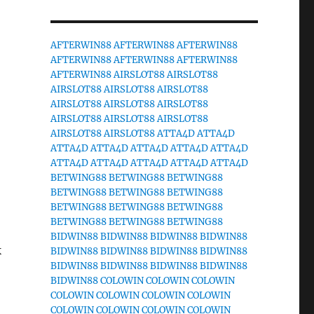
AFTERWIN88
AFTERWIN88
AFTERWIN88
AFTERWIN88
AFTERWIN88
AFTERWIN88
AFTERWIN88
AIRSLOT88
AIRSLOT88
AIRSLOT88
AIRSLOT88
AIRSLOT88
AIRSLOT88
AIRSLOT88
AIRSLOT88
AIRSLOT88
AIRSLOT88
AIRSLOT88
AIRSLOT88
AIRSLOT88
ATTA4D
ATTA4D
ATTA4D
ATTA4D
ATTA4D
ATTA4D
ATTA4D
ATTA4D
ATTA4D
ATTA4D
ATTA4D
ATTA4D
BETWING88
BETWING88
BETWING88
BETWING88
BETWING88
BETWING88
BETWING88
BETWING88
BETWING88
BETWING88
BETWING88
BETWING88
BIDWIN88
BIDWIN88
BIDWIN88
BIDWIN88
k
BIDWIN88
BIDWIN88
BIDWIN88
BIDWIN88
BIDWIN88
BIDWIN88
BIDWIN88
BIDWIN88
BIDWIN88
COLOWIN
COLOWIN
COLOWIN
COLOWIN
COLOWIN
COLOWIN
COLOWIN
COLOWIN
COLOWIN
COLOWIN
COLOWIN