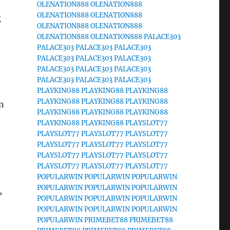
OLENATION888
OLENATION888
OLENATION888
OLENATION888
g
OLENATION888
OLENATION888
OLENATION888
OLENATION888
PALACE303
PALACE303
PALACE303
PALACE303
PALACE303
PALACE303
PALACE303
PALACE303
PALACE303
PALACE303
PALACE303
PALACE303
PALACE303
PLAYKING88
PLAYKING88
PLAYKING88
PLAYKING88
PLAYKING88
PLAYKING88
n
PLAYKING88
PLAYKING88
PLAYKING88
PLAYKING88
PLAYKING88
PLAYSLOT77
PLAYSLOT77
PLAYSLOT77
PLAYSLOT77
PLAYSLOT77
PLAYSLOT77
PLAYSLOT77
PLAYSLOT77
PLAYSLOT77
PLAYSLOT77
PLAYSLOT77
PLAYSLOT77
PLAYSLOT77
POPULARWIN
POPULARWIN
POPULARWIN
POPULARWIN
POPULARWIN
POPULARWIN
,
POPULARWIN
POPULARWIN
POPULARWIN
POPULARWIN
POPULARWIN
POPULARWIN
POPULARWIN
PRIMEBET88
PRIMEBET88