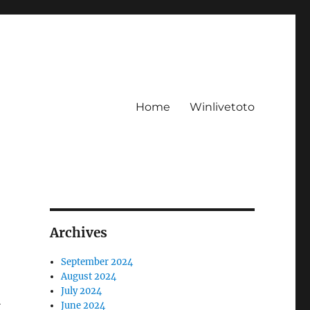
Home
Winlivetoto
Archives
September 2024
August 2024
July 2024
i
June 2024