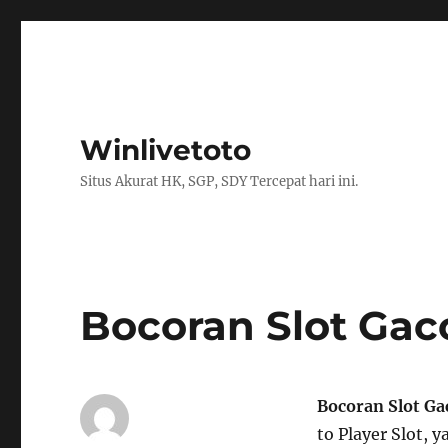
Winlivetoto
Situs Akurat HK, SGP, SDY Tercepat hari ini.
Bocoran Slot Gaco
Bocoran Slot Ga
to Player Slot, 