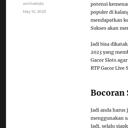
Author
winlivetoto
potensi kemenan
Posted
May 10, 2023
populer di kal
on
mendapatkan ke
Sukses akan me
Jadi bisa dikat
2023 yang memb
Gacor Slots aga
RTP Gacor Live 
Bocoran S
Jadi anda harus 
menggunakan sa
Jadi, selalu sia