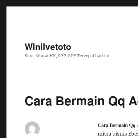
Winlivetoto
Situs Akurat HK, SGP, SDY Tercepat hari ini.
Cara Bermain Qq A
Cara Bermain Qq 
mitra bisnis Eb