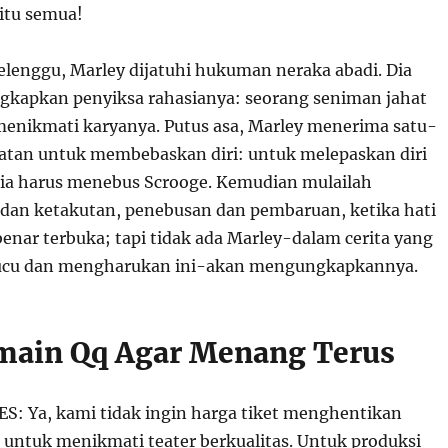
itu semua!
belenggu, Marley dijatuhi hukuman neraka abadi. Dia
kapkan penyiksa rahasianya: seorang seniman jahat
menikmati karyanya. Putus asa, Marley menerima satu-
tan untuk membebaskan diri: untuk melepaskan diri
 dia harus menebus Scrooge. Kemudian mulailah
 dan ketakutan, penebusan dan pembaruan, ketika hati
enar terbuka; tapi tidak ada Marley-dalam cerita yang
lucu dan mengharukan ini-akan mengungkapkannya.
main Qq Agar Menang Terus
NES: Ya, kami tidak ingin harga tiket menghentikan
 untuk menikmati teater berkualitas. Untuk produksi