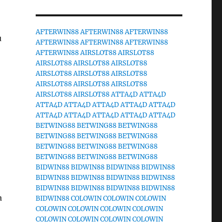
AFTERWIN88
AFTERWIN88
AFTERWIN88
u
AFTERWIN88
AFTERWIN88
AFTERWIN88
AFTERWIN88
AIRSLOT88
AIRSLOT88
AIRSLOT88
AIRSLOT88
AIRSLOT88
AIRSLOT88
AIRSLOT88
AIRSLOT88
AIRSLOT88
AIRSLOT88
AIRSLOT88
AIRSLOT88
AIRSLOT88
ATTA4D
ATTA4D
ATTA4D
ATTA4D
ATTA4D
ATTA4D
ATTA4D
ATTA4D
ATTA4D
ATTA4D
ATTA4D
ATTA4D
BETWING88
BETWING88
BETWING88
BETWING88
BETWING88
BETWING88
BETWING88
BETWING88
BETWING88
BETWING88
BETWING88
BETWING88
BIDWIN88
BIDWIN88
BIDWIN88
BIDWIN88
BIDWIN88
BIDWIN88
BIDWIN88
BIDWIN88
BIDWIN88
BIDWIN88
BIDWIN88
BIDWIN88
a
BIDWIN88
COLOWIN
COLOWIN
COLOWIN
COLOWIN
COLOWIN
COLOWIN
COLOWIN
COLOWIN
COLOWIN
COLOWIN
COLOWIN