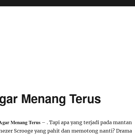
gar Menang Terus
Agar Menang Terus
– . Tapi apa yang terjadi pada mantan
enezer Scrooge yang pahit dan memotong nanti? Drama