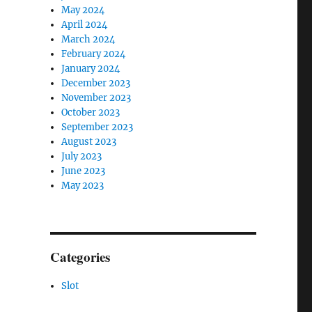
May 2024
April 2024
March 2024
February 2024
January 2024
December 2023
November 2023
October 2023
September 2023
August 2023
July 2023
June 2023
May 2023
Categories
Slot