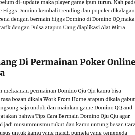
elum di-update maka player game ipun turun. Nah pad
 Higgs Domino kembali trending dan populer dikalagan
arena dengan bermain higgs Domino di Domino QQ maka
arik dengan Pulsa atapun Uang diaplikasi Alat Mitra
ang Di Permainan Poker Onlin
a
an mekaanan permainan Domino Qiu Qiu kamu bisa
rasa bosan dikala Work From Home atapun dikala gabut
Langsung saja unduh dan mainkan game Domino QQ and.
atakan bahwa Tips Cara Bermain Domino Qiu Qiu agar
ni jadi musummusmu tukut dan kamu untung besar. Car
khusus untuk kamu yang masih pumela yang temeneda