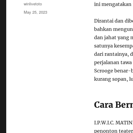
Author
winlivetoto
ini mengatakan 
Posted
May 25, 2023
on
Dirantai dan di
bahkan mengung
dan jahat yang 
satunya kesempa
dari rantainya,
perjalanan tawa
Scrooge benar-b
kurang sopan, 
Cara Ber
I.P.W.I.C. MATI
penonton teater