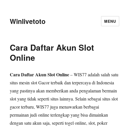
Winlivetoto
MENU
Cara Daftar Akun Slot
Online
Cara Daftar Akun Slot Online
– WIS77 adalah salah satu
situs mesin slot Gacor terbaik dan terpercaya di Indonesia
yang pastinya akan memberikan anda pengalaman bermain
slot yang tidak seperti situs lainnya. Selain sebagai situs slot
gacor terbaru, WIS77 juga menawarkan berbagai
permainan judi online terlengkap yang bisa dimainkan
dengan satu akun saja, seperti togel online, slot, poker