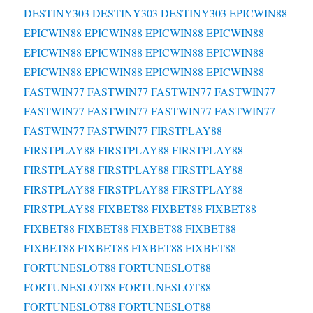
DESTINY303
DESTINY303
DESTINY303
EPICWIN88
EPICWIN88
EPICWIN88
EPICWIN88
EPICWIN88
EPICWIN88
EPICWIN88
EPICWIN88
EPICWIN88
EPICWIN88
EPICWIN88
EPICWIN88
EPICWIN88
FASTWIN77
FASTWIN77
FASTWIN77
FASTWIN77
FASTWIN77
FASTWIN77
FASTWIN77
FASTWIN77
FASTWIN77
FASTWIN77
FIRSTPLAY88
FIRSTPLAY88
FIRSTPLAY88
FIRSTPLAY88
FIRSTPLAY88
FIRSTPLAY88
FIRSTPLAY88
FIRSTPLAY88
FIRSTPLAY88
FIRSTPLAY88
FIRSTPLAY88
FIXBET88
FIXBET88
FIXBET88
FIXBET88
FIXBET88
FIXBET88
FIXBET88
FIXBET88
FIXBET88
FIXBET88
FIXBET88
FORTUNESLOT88
FORTUNESLOT88
FORTUNESLOT88
FORTUNESLOT88
FORTUNESLOT88
FORTUNESLOT88