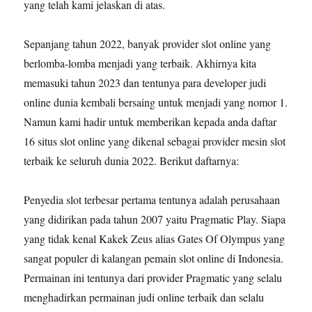
yang telah kami jelaskan di atas.
Sepanjang tahun 2022, banyak provider slot online yang
berlomba-lomba menjadi yang terbaik. Akhirnya kita
memasuki tahun 2023 dan tentunya para developer judi
online dunia kembali bersaing untuk menjadi yang nomor 1.
Namun kami hadir untuk memberikan kepada anda daftar
16 situs slot online yang dikenal sebagai provider mesin slot
terbaik ke seluruh dunia 2022. Berikut daftarnya:
Penyedia slot terbesar pertama tentunya adalah perusahaan
yang didirikan pada tahun 2007 yaitu Pragmatic Play. Siapa
yang tidak kenal Kakek Zeus alias Gates Of Olympus yang
sangat populer di kalangan pemain slot online di Indonesia.
Permainan ini tentunya dari provider Pragmatic yang selalu
menghadirkan permainan judi online terbaik dan selalu