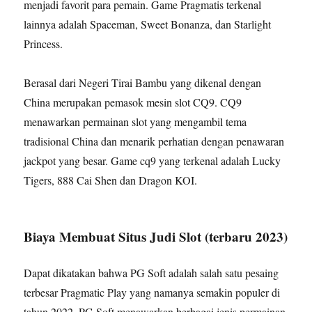
menjadi favorit para pemain. Game Pragmatis terkenal
lainnya adalah Spaceman, Sweet Bonanza, dan Starlight
Princess.
Berasal dari Negeri Tirai Bambu yang dikenal dengan
China merupakan pemasok mesin slot CQ9. CQ9
menawarkan permainan slot yang mengambil tema
tradisional China dan menarik perhatian dengan penawaran
jackpot yang besar. Game cq9 yang terkenal adalah Lucky
Tigers, 888 Cai Shen dan Dragon KOI.
Biaya Membuat Situs Judi Slot (terbaru 2023)
Dapat dikatakan bahwa PG Soft adalah salah satu pesaing
terbesar Pragmatic Play yang namanya semakin populer di
tahun 2022. PG Soft menawarkan berbagai jenis permainan