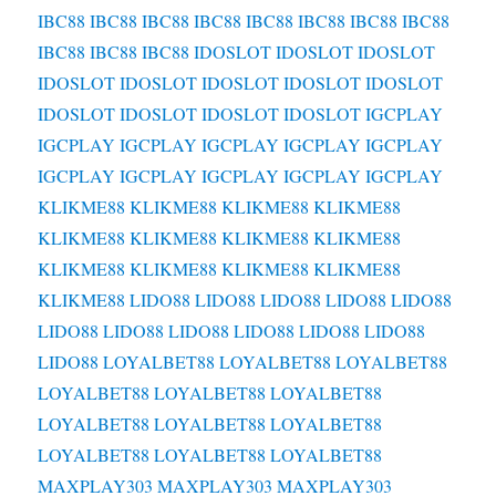
IBC88
IBC88
IBC88
IBC88
IBC88
IBC88
IBC88
IBC88
IBC88
IBC88
IBC88
IDOSLOT
IDOSLOT
IDOSLOT
IDOSLOT
IDOSLOT
IDOSLOT
IDOSLOT
IDOSLOT
IDOSLOT
IDOSLOT
IDOSLOT
IDOSLOT
IGCPLAY
IGCPLAY
IGCPLAY
IGCPLAY
IGCPLAY
IGCPLAY
IGCPLAY
IGCPLAY
IGCPLAY
IGCPLAY
IGCPLAY
KLIKME88
KLIKME88
KLIKME88
KLIKME88
KLIKME88
KLIKME88
KLIKME88
KLIKME88
KLIKME88
KLIKME88
KLIKME88
KLIKME88
KLIKME88
LIDO88
LIDO88
LIDO88
LIDO88
LIDO88
LIDO88
LIDO88
LIDO88
LIDO88
LIDO88
LIDO88
LIDO88
LOYALBET88
LOYALBET88
LOYALBET88
LOYALBET88
LOYALBET88
LOYALBET88
LOYALBET88
LOYALBET88
LOYALBET88
LOYALBET88
LOYALBET88
LOYALBET88
MAXPLAY303
MAXPLAY303
MAXPLAY303