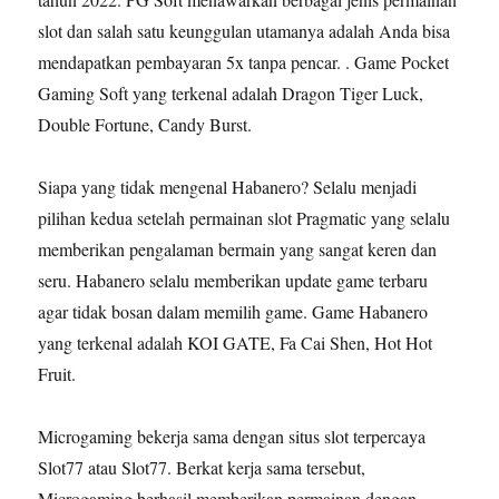
slot dan salah satu keunggulan utamanya adalah Anda bisa
mendapatkan pembayaran 5x tanpa pencar. . Game Pocket
Gaming Soft yang terkenal adalah Dragon Tiger Luck,
Double Fortune, Candy Burst.
Siapa yang tidak mengenal Habanero? Selalu menjadi
pilihan kedua setelah permainan slot Pragmatic yang selalu
memberikan pengalaman bermain yang sangat keren dan
seru. Habanero selalu memberikan update game terbaru
agar tidak bosan dalam memilih game. Game Habanero
yang terkenal adalah KOI GATE, Fa Cai Shen, Hot Hot
Fruit.
Microgaming bekerja sama dengan situs slot terpercaya
Slot77 atau Slot77. Berkat kerja sama tersebut,
Microgaming berhasil memberikan permainan dengan