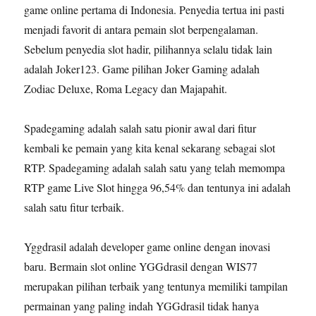
game online pertama di Indonesia. Penyedia tertua ini pasti
menjadi favorit di antara pemain slot berpengalaman.
Sebelum penyedia slot hadir, pilihannya selalu tidak lain
adalah Joker123. Game pilihan Joker Gaming adalah
Zodiac Deluxe, Roma Legacy dan Majapahit.
Spadegaming adalah salah satu pionir awal dari fitur
kembali ke pemain yang kita kenal sekarang sebagai slot
RTP. Spadegaming adalah salah satu yang telah memompa
RTP game Live Slot hingga 96,54% dan tentunya ini adalah
salah satu fitur terbaik.
Yggdrasil adalah developer game online dengan inovasi
baru. Bermain slot online YGGdrasil dengan WIS77
merupakan pilihan terbaik yang tentunya memiliki tampilan
permainan yang paling indah YGGdrasil tidak hanya