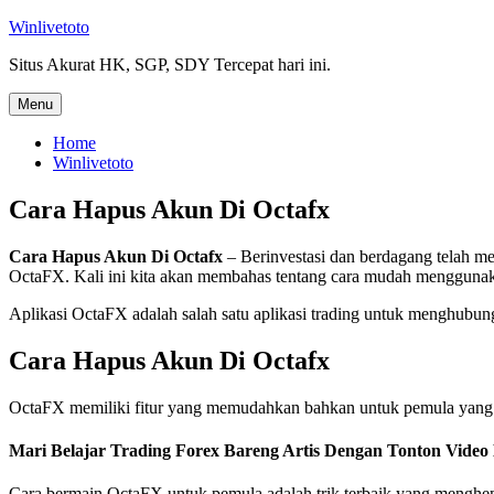
Skip
Winlivetoto
to
Situs Akurat HK, SGP, SDY Tercepat hari ini.
content
Menu
Home
Winlivetoto
Cara Hapus Akun Di Octafx
Cara Hapus Akun Di Octafx
– Berinvestasi dan berdagang telah me
OctaFX. Kali ini kita akan membahas tentang cara mudah menggunak
Aplikasi OctaFX adalah salah satu aplikasi trading untuk menghubu
Cara Hapus Akun Di Octafx
OctaFX memiliki fitur yang memudahkan bahkan untuk pemula yang
Mari Belajar Trading Forex Bareng Artis Dengan Tonton Video 
Cara bermain OctaFX untuk pemula adalah trik terbaik yang menghem