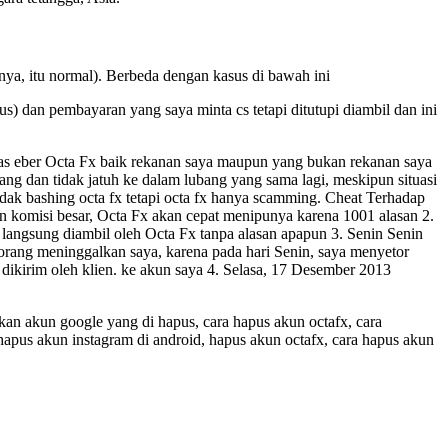
, itu normal). Berbeda dengan kasus di bawah ini
s) dan pembayaran yang saya minta cs tetapi ditutupi diambil dan ini
atas eber Octa Fx baik rekanan saya maupun yang bukan rekanan saya
ng dan tidak jatuh ke dalam lubang yang sama lagi, meskipun situasi
tidak bashing octa fx tetapi octa fx hanya scamming. Cheat Terhadap
dan komisi besar, Octa Fx akan cepat menipunya karena 1001 alasan 2.
angsung diambil oleh Octa Fx tanpa alasan apapun 3. Senin Senin
rang meninggalkan saya, karena pada hari Senin, saya menyetor
dikirim oleh klien. ke akun saya 4. Selasa, 17 Desember 2013
an akun google yang di hapus, cara hapus akun octafx, cara
 hapus akun instagram di android, hapus akun octafx, cara hapus akun