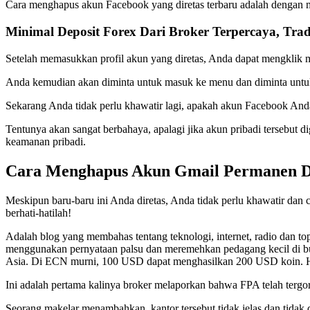
Cara menghapus akun Facebook yang diretas terbaru adalah dengan
Minimal Deposit Forex Dari Broker Terpercaya, Trad
Setelah memasukkan profil akun yang diretas, Anda dapat mengklik 
Anda kemudian akan diminta untuk masuk ke menu dan diminta untuk
Sekarang Anda tidak perlu khawatir lagi, apakah akun Facebook Anda
Tentunya akan sangat berbahaya, apalagi jika akun pribadi tersebut 
keamanan pribadi.
Cara Menghapus Akun Gmail Permanen Di
Meskipun baru-baru ini Anda diretas, Anda tidak perlu khawatir dan 
berhati-hatilah!
Adalah blog yang membahas tentang teknologi, internet, radio dan t
menggunakan pernyataan palsu dan meremehkan pedagang kecil di bursa
Asia. Di ECN murni, 100 USD dapat menghasilkan 200 USD koin. Han
Ini adalah pertama kalinya broker melaporkan bahwa FPA telah tergo
Seorang makelar menambahkan, kantor tersebut tidak jelas dan tidak 