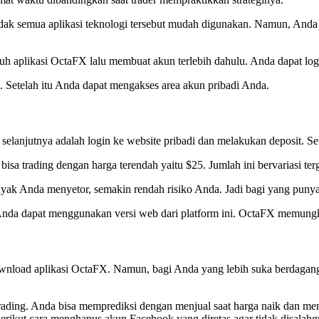
dak semua aplikasi teknologi tersebut mudah digunakan. Namun, Anda 
 aplikasi OctaFX lalu membuat akun terlebih dahulu. Anda dapat logi
l. Setelah itu Anda dapat mengakses area akun pribadi Anda.
 selanjutnya adalah login ke website pribadi dan melakukan deposit. Se
isa trading dengan harga terendah yaitu $25. Jumlah ini bervariasi 
ak Anda menyetor, semakin rendah risiko Anda. Jadi bagi yang punya
nda dapat menggunakan versi web dari platform ini. OctaFX memungk
wnload aplikasi OctaFX. Namun, bagi Anda yang lebih suka berdagang
rading. Anda bisa memprediksi dengan menjual saat harga naik dan me
Berikut cara menghapus akun Facebook yang diretas agar tidak disalah