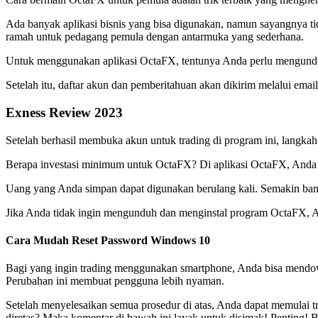
Ada banyak aplikasi bisnis yang bisa digunakan, namun sayangnya ti
ramah untuk pedagang pemula dengan antarmuka yang sederhana.
Untuk menggunakan aplikasi OctaFX, tentunya Anda perlu mengunduh
Setelah itu, daftar akun dan pemberitahuan akan dikirim melalui emai
Exness Review 2023
Setelah berhasil membuka akun untuk trading di program ini, langkah
Berapa investasi minimum untuk OctaFX? Di aplikasi OctaFX, Anda b
Uang yang Anda simpan dapat digunakan berulang kali. Semakin bany
Jika Anda tidak ingin mengunduh dan menginstal program OctaFX, A
Cara Mudah Reset Password Windows 10
Bagi yang ingin trading menggunakan smartphone, Anda bisa mendo
Perubahan ini membuat pengguna lebih nyaman.
Setelah menyelesaikan semua prosedur di atas, Anda dapat memulai t
diretas? Maka komentar di bawah ini layak untuk disimak! Penting! 