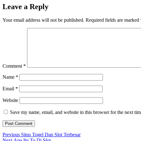
Leave a Reply
Your email address will not be published.
Required fields are marked
Comment
*
Name
*
Email
*
Website
Save my name, email, and website in this browser for the next ti
Post
Previous
Previous
Situs Togel Dan Slot Terbesar
Next
post:
Next
Apa Itu To Di Slot