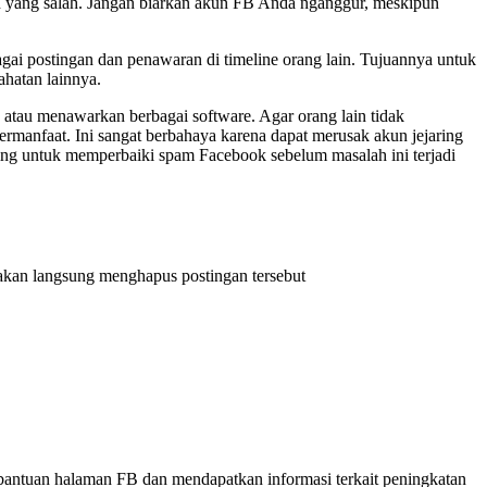
an yang salah. Jangan biarkan akun FB Anda nganggur, meskipun
gai postingan dan penawaran di timeline orang lain. Tujuannya untuk
hatan lainnya.
 atau menawarkan berbagai software. Agar orang lain tidak
rmanfaat. Ini sangat berbahaya karena dapat merusak akun jejaring
ting untuk memperbaiki spam Facebook sebelum masalah ini terjadi
in akan langsung menghapus postingan tersebut
 bantuan halaman FB dan mendapatkan informasi terkait peningkatan