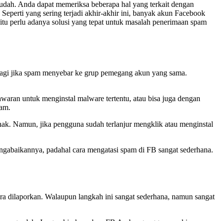
udah. Anda dapat memeriksa beberapa hal yang terkait dengan
eperti yang sering terjadi akhir-akhir ini, banyak akun Facebook
 itu perlu adanya solusi yang tepat untuk masalah penerimaan spam
 lagi jika spam menyebar ke grup pemegang akun yang sama.
aran untuk menginstal malware tertentu, atau bisa juga dengan
pam.
nak. Namun, jika pengguna sudah terlanjur mengklik atau menginstal
abaikannya, padahal cara mengatasi spam di FB sangat sederhana.
segera dilaporkan. Walaupun langkah ini sangat sederhana, namun sangat