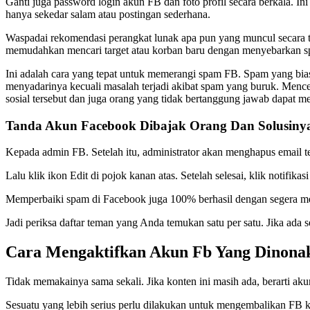
Ganti juga password login akun FB dan foto profil secara berkala. 
hanya sekedar salam atau postingan sederhana.
Waspadai rekomendasi perangkat lunak apa pun yang muncul secara te
memudahkan mencari target atau korban baru dengan menyebarkan spa
Ini adalah cara yang tepat untuk memerangi spam FB. Spam yang bias
menyadarinya kecuali masalah terjadi akibat spam yang buruk. Mence
sosial tersebut dan juga orang yang tidak bertanggung jawab dapat 
Tanda Akun Facebook Dibajak Orang Dan Solusiny
Kepada admin FB. Setelah itu, administrator akan menghapus email t
Lalu klik ikon Edit di pojok kanan atas. Setelah selesai, klik notifi
Memperbaiki spam di Facebook juga 100% berhasil dengan segera m
Jadi periksa daftar teman yang Anda temukan satu per satu. Jika ada
Cara Mengaktifkan Akun Fb Yang Dinonak
Tidak memakainya sama sekali. Jika konten ini masih ada, berarti aku
Sesuatu yang lebih serius perlu dilakukan untuk mengembalikan FB k