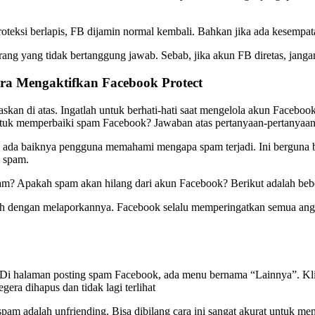
 proteksi berlapis, FB dijamin normal kembali. Bahkan jika ada kesempa
orang yang tidak bertanggung jawab. Sebab, jika akun FB diretas, janga
ra Mengaktifkan Facebook Protect
laskan di atas. Ingatlah untuk berhati-hati saat mengelola akun Faceb
ntuk memperbaiki spam Facebook? Jawaban atas pertanyaan-pertanyaan 
ada baiknya pengguna memahami mengapa spam terjadi. Ini berguna b
 spam.
 spam? Apakah spam akan hilang dari akun Facebook? Berikut adalah be
ah dengan melaporkannya. Facebook selalu memperingatkan semua angg
 Di halaman posting spam Facebook, ada menu bernama “Lainnya”. K
gera dihapus dan tidak lagi terlihat
pam adalah unfriending. Bisa dibilang cara ini sangat akurat untuk m