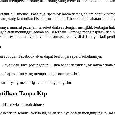
Ini akan mempersulit orang atau orang yang mencoba melakukan tindak
ratur di Timeline. Pasalnya, spam biasanya datang dalam bentuk berba
m, yang kemudian bisa digunakan untuk beberapa kejahatan atau keja
anya muncul pada jam tersebut diakses dengan mengklik berbagai link
gah atau menunggu adalah solusi terbaik. Semoga menginspirasi dan be
mencurinya dan menghilangkan informasi penting di dalamnya. Jadi pen
a
ersebut dan Facebook akan dapat berfungsi seperti sebelumnya.
kasi “Saya tidak suka postingan ini”. Jika benar demikian, biasanya adm
enghapus akun yang memposting konten tersebut
 sesuatu yang mencurigakan tentang pengirim
tifkan Tanpa Ktp
n FB tersebut masih dibajak
e keadaan semula. Selain itu, salah satunya adalah mengunjungi pusat