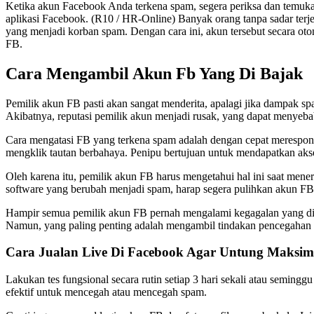
Ketika akun Facebook Anda terkena spam, segera periksa dan temuka
aplikasi Facebook. (R10 / HR-Online) Banyak orang tanpa sadar terj
yang menjadi korban spam. Dengan cara ini, akun tersebut secara oto
FB.
Cara Mengambil Akun Fb Yang Di Bajak
Pemilik akun FB pasti akan sangat menderita, apalagi jika dampak 
Akibatnya, reputasi pemilik akun menjadi rusak, yang dapat menye
Cara mengatasi FB yang terkena spam adalah dengan cepat merespon 
mengklik tautan berbahaya. Penipu bertujuan untuk mendapatkan a
Oleh karena itu, pemilik akun FB harus mengetahui hal ini saat mene
software yang berubah menjadi spam, harap segera pulihkan akun F
Hampir semua pemilik akun FB pernah mengalami kegagalan yang di
Namun, yang paling penting adalah mengambil tindakan pencegahan a
Cara Jualan Live Di Facebook Agar Untung Maksim
Lakukan tes fungsional secara rutin setiap 3 hari sekali atau semingg
efektif untuk mencegah atau mencegah spam.