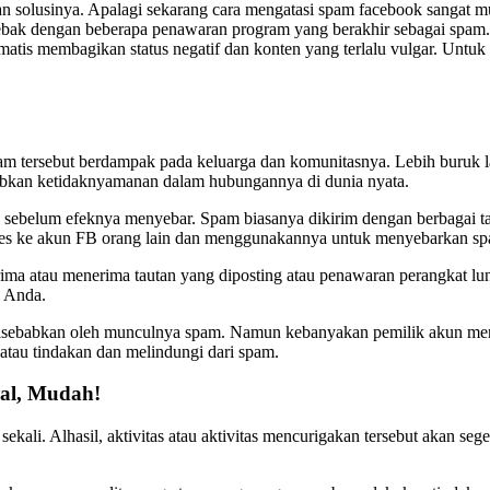
n solusinya. Apalagi sekarang cara mengatasi spam facebook sangat m
ebak dengan beberapa penawaran program yang berakhir sebagai spam. S
matis membagikan status negatif dan konten yang terlalu vulgar. Untuk
spam tersebut berdampak pada keluarga dan komunitasnya. Lebih buruk
babkan ketidaknyamanan dalam hubungannya di dunia nyata.
sebelum efeknya menyebar. Spam biasanya dikirim dengan berbagai taw
kses ke akun FB orang lain dan menggunakannya untuk menyebarkan s
rima atau menerima tautan yang diposting atau penawaran perangkat lu
B Anda.
sebabkan oleh munculnya spam. Namun kebanyakan pemilik akun meng
tau tindakan dan melindungi dari spam.
al, Mudah!
u sekali. Alhasil, aktivitas atau aktivitas mencurigakan tersebut akan 