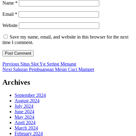
Name
*
Email
*
Website
Save my name, email, and website in this browser for the next
time I comment.
Post
Previous
Previous
Situs Slot Yg Sering Menang
Next
post:
Next
Saluran Pembuangan Mesin Cuci Mampet
navigation
post:
Archives
September 2024
August 2024
July 2024
June 2024
May 2024
April 2024
March 2024
February 2024