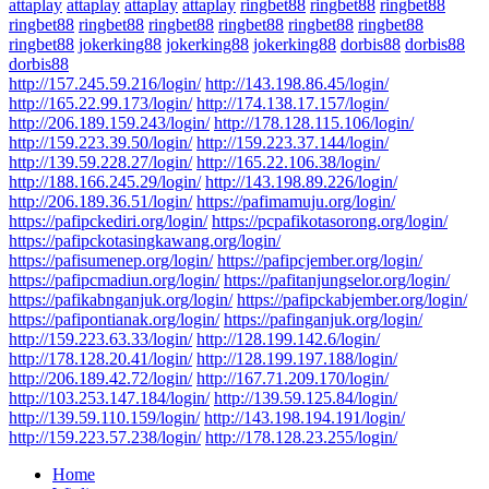
attaplay
attaplay
attaplay
attaplay
ringbet88
ringbet88
ringbet88
ringbet88
ringbet88
ringbet88
ringbet88
ringbet88
ringbet88
ringbet88
jokerking88
jokerking88
jokerking88
dorbis88
dorbis88
dorbis88
http://157.245.59.216/login/
http://143.198.86.45/login/
http://165.22.99.173/login/
http://174.138.17.157/login/
http://206.189.159.243/login/
http://178.128.115.106/login/
http://159.223.39.50/login/
http://159.223.37.144/login/
http://139.59.228.27/login/
http://165.22.106.38/login/
http://188.166.245.29/login/
http://143.198.89.226/login/
http://206.189.36.51/login/
https://pafimamuju.org/login/
https://pafipckediri.org/login/
https://pcpafikotasorong.org/login/
https://pafipckotasingkawang.org/login/
https://pafisumenep.org/login/
https://pafipcjember.org/login/
https://pafipcmadiun.org/login/
https://pafitanjungselor.org/login/
https://pafikabnganjuk.org/login/
https://pafipckabjember.org/login/
https://pafipontianak.org/login/
https://pafinganjuk.org/login/
http://159.223.63.33/login/
http://128.199.142.6/login/
http://178.128.20.41/login/
http://128.199.197.188/login/
http://206.189.42.72/login/
http://167.71.209.170/login/
http://103.253.147.184/login/
http://139.59.125.84/login/
http://139.59.110.159/login/
http://143.198.194.191/login/
http://159.223.57.238/login/
http://178.128.23.255/login/
Home