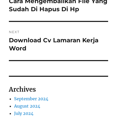
Cara Mengembalikan File Yang
Previous
post:
Sudah Di Hapus Di Hp
NEXT
Download Cv Lamaran Kerja
Next
post:
Word
Archives
September 2024
August 2024
July 2024