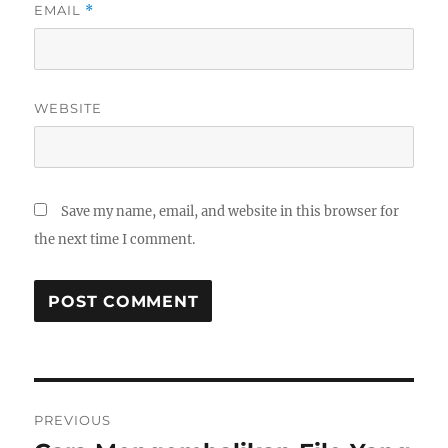
EMAIL
*
WEBSITE
Save my name, email, and website in this browser for
the next time I comment.
Post
PREVIOUS
navigation