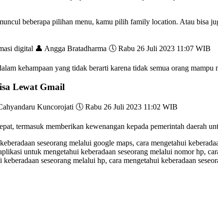
ncul beberapa pilihan menu, kamu pilih family location. Atau bisa 
rmasi digital 👤 Angga Bratadharma 🕔 Rabu 26 Juli 2023 11:07 WIB
p dalam kehampaan yang tidak berarti karena tidak semua orang mamp
isa Lewat Gmail
Cahyandaru Kuncorojati 🕔 Rabu 26 Juli 2023 11:02 WIB
ak tepat, termasuk memberikan kewenangan kepada pemerintah daerah un
 keberadaan seseorang melalui google maps, cara mengetahui keberada
 aplikasi untuk mengetahui keberadaan seseorang melalui nomor hp, ca
 keberadaan seseorang melalui hp, cara mengetahui keberadaan seseora