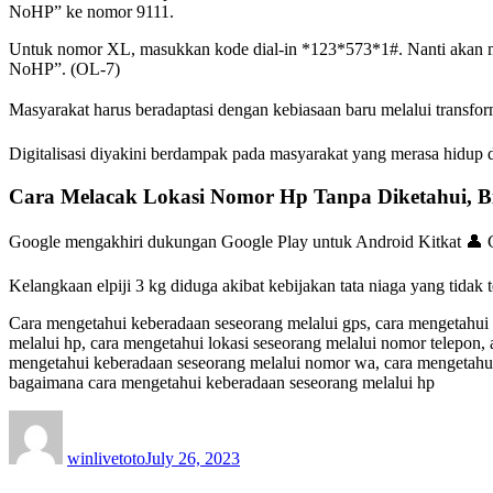
NoHP” ke nomor 9111.
Untuk nomor XL, masukkan kode dial-in *123*573*1#. Nanti akan mu
NoHP”. (OL-7)
Masyarakat harus beradaptasi dengan kebiasaan baru melalui transfo
Digitalisasi diyakini berdampak pada masyarakat yang merasa hidu
Cara Melacak Lokasi Nomor Hp Tanpa Diketahui, B
Google mengakhiri dukungan Google Play untuk Android Kitkat 👤 
Kelangkaan elpiji 3 kg diduga akibat kebijakan tata niaga yang tid
Cara mengetahui keberadaan seseorang melalui gps, cara mengetahui
melalui hp, cara mengetahui lokasi seseorang melalui nomor telepon,
mengetahui keberadaan seseorang melalui nomor wa, cara mengetahui
bagaimana cara mengetahui keberadaan seseorang melalui hp
Author
Posted
on
winlivetoto
July 26, 2023