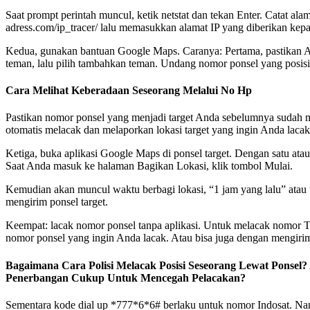
Saat prompt perintah muncul, ketik netstat dan tekan Enter. Catat 
adress.com/ip_tracer/ lalu memasukkan alamat IP yang diberikan kep
Kedua, gunakan bantuan Google Maps. Caranya: Pertama, pastikan An
teman, lalu pilih tambahkan teman. Undang nomor ponsel yang posisi
Cara Melihat Keberadaan Seseorang Melalui No Hp
Pastikan nomor ponsel yang menjadi target Anda sebelumnya sudah m
otomatis melacak dan melaporkan lokasi target yang ingin Anda lacak
Ketiga, buka aplikasi Google Maps di ponsel target. Dengan satu atau
Saat Anda masuk ke halaman Bagikan Lokasi, klik tombol Mulai.
Kemudian akan muncul waktu berbagi lokasi, “1 jam yang lalu” atau
mengirim ponsel target.
Keempat: lacak nomor ponsel tanpa aplikasi. Untuk melacak nomor T
nomor ponsel yang ingin Anda lacak. Atau bisa juga dengan mengir
Bagaimana Cara Polisi Melacak Posisi Seseorang Lewat Ponse
Penerbangan Cukup Untuk Mencegah Pelacakan?
Sementara kode dial up *777*6*6# berlaku untuk nomor Indosat. Nant