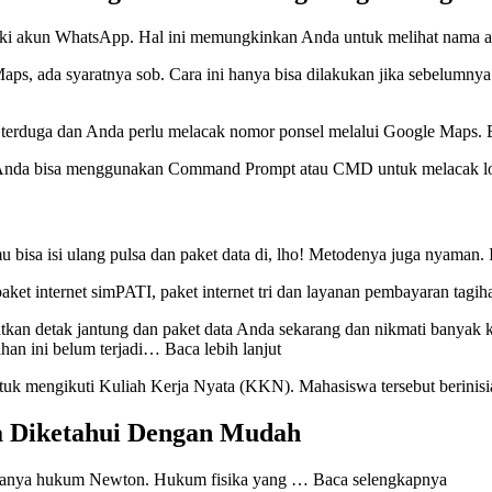
iliki akun WhatsApp. Hal ini memungkinkan Anda untuk melihat nama a
 Maps, ada syaratnya sob. Cara ini hanya bisa dilakukan jika sebelumny
idak terduga dan Anda perlu melacak nomor ponsel melalui Google Maps.
s, Anda bisa menggunakan Command Prompt atau CMD untuk melacak l
 bisa isi ulang pulsa dan paket data di, lho! Metodenya juga nyaman. I
paket internet simPATI, paket internet tri dan layanan pembayaran tagi
katkan detak jantung dan paket data Anda sekarang dan nikmati banyak
ahan ini belum terjadi… Baca lebih lanjut
ntuk mengikuti Kuliah Kerja Nyata (KKN). Mahasiswa tersebut berin
a Diketahui Dengan Mudah
amanya hukum Newton. Hukum fisika yang … Baca selengkapnya