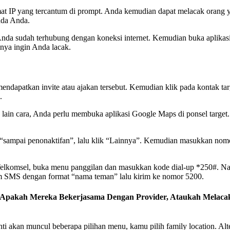
alamat IP yang tercantum di prompt. Anda kemudian dapat melacak oran
ada Anda.
da sudah terhubung dengan koneksi internet. Kemudian buka aplikasi
nya ingin Anda lacak.
endapatkan invite atau ajakan tersebut. Kemudian klik pada kontak t
.
 lain cara, Anda perlu membuka aplikasi Google Maps di ponsel target.
 “sampai penonaktifan”, lalu klik “Lainnya”. Kemudian masukkan nom
elkomsel, buka menu panggilan dan masukkan kode dial-up *250#. Nan
im SMS dengan format “nama teman” lalu kirim ke nomor 5200.
l? Apakah Mereka Bekerjasama Dengan Provider, Ataukah Melac
i akan muncul beberapa pilihan menu, kamu pilih family location. Al