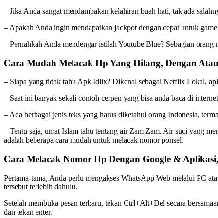
– Jika Anda sangat mendambakan kelahiran buah hati, tak ada sala
– Apakah Anda ingin mendapatkan jackpot dengan cepat untuk gam
– Pernahkah Anda mendengar istilah Youtube Blue? Sebagian orang
Cara Mudah Melacak Hp Yang Hilang, Dengan Atau 
– Siapa yang tidak tahu Apk Idlix? Dikenal sebagai Netflix Lokal, 
– Saat ini banyak sekali contoh cerpen yang bisa anda baca di inter
– Ada berbagai jenis teks yang harus diketahui orang Indonesia, term
– Tentu saja, umat Islam tahu tentang air Zam Zam. Air suci yang m
adalah beberapa cara mudah untuk melacak nomor ponsel.
Cara Melacak Nomor Hp Dengan Google & Aplikas
Pertama-tama, Anda perlu mengakses WhatsApp Web melalui PC atau ko
tersebut terlebih dahulu.
Setelah membuka pesan terbaru, tekan Ctrl+Alt+Del secara bersama
dan tekan enter.