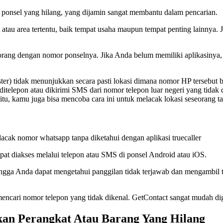
 ponsel yang hilang, yang dijamin sangat membantu dalam pencarian.
 atau area tertentu, baik tempat usaha maupun tempat penting lainnya
g dengan nomor ponselnya. Jika Anda belum memiliki aplikasinya, u
r) tidak menunjukkan secara pasti lokasi dimana nomor HP tersebut be
ah ditelepon atau dikirimi SMS dari nomor telepon luar negeri yang ti
itu, kamu juga bisa mencoba cara ini untuk melacak lokasi seseorang t
acak nomor whatsapp tanpa diketahui dengan aplikasi truecaller
apat diakses melalui telepon atau SMS di ponsel Android atau iOS.
ehingga Anda dapat mengetahui panggilan tidak terjawab dan mengambil
 mencari nomor telepon yang tidak dikenal. GetContact sangat mudah d
n Perangkat Atau Barang Yang Hilang