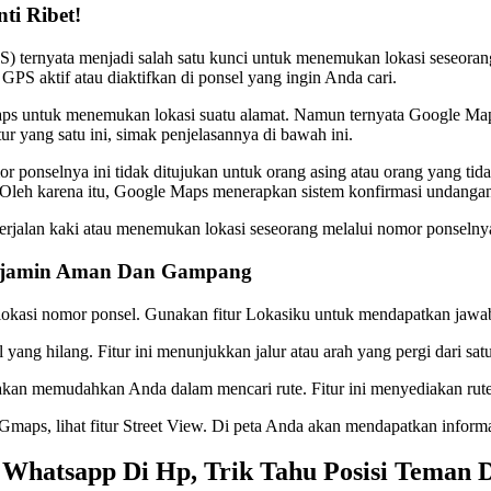
ti Ribet!
S) ternyata menjadi salah satu kunci untuk menemukan lokasi seseora
 GPS aktif atau diaktifkan di ponsel yang ingin Anda cari.
s untuk menemukan lokasi suatu alamat. Namun ternyata Google Maps 
r yang satu ini, simak penjelasannya di bawah ini.
 ponselnya ini tidak ditujukan untuk orang asing atau orang yang tid
 Oleh karena itu, Google Maps menerapkan sistem konfirmasi undangan
alan kaki atau menemukan lokasi seseorang melalui nomor ponselnya. F
 Dijamin Aman Dan Gampang
okasi nomor ponsel. Gunakan fitur Lokasiku untuk mendapatkan jawa
ng hilang. Fitur ini menunjukkan jalur atau arah yang pergi dari satu
 akan memudahkan Anda dalam mencari rute. Fitur ini menyediakan rute
Gmaps, lihat fitur Street View. Di peta Anda akan mendapatkan informas
 Whatsapp Di Hp, Trik Tahu Posisi Teman 