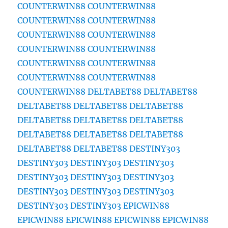
COUNTERWIN88
COUNTERWIN88
COUNTERWIN88
COUNTERWIN88
COUNTERWIN88
COUNTERWIN88
COUNTERWIN88
COUNTERWIN88
COUNTERWIN88
COUNTERWIN88
COUNTERWIN88
COUNTERWIN88
COUNTERWIN88
DELTABET88
DELTABET88
DELTABET88
DELTABET88
DELTABET88
DELTABET88
DELTABET88
DELTABET88
DELTABET88
DELTABET88
DELTABET88
DELTABET88
DELTABET88
DESTINY303
DESTINY303
DESTINY303
DESTINY303
DESTINY303
DESTINY303
DESTINY303
DESTINY303
DESTINY303
DESTINY303
DESTINY303
DESTINY303
EPICWIN88
EPICWIN88
EPICWIN88
EPICWIN88
EPICWIN88