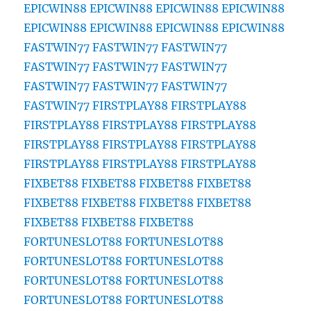
EPICWIN88
EPICWIN88
EPICWIN88
EPICWIN88
EPICWIN88
EPICWIN88
EPICWIN88
EPICWIN88
FASTWIN77
FASTWIN77
FASTWIN77
FASTWIN77
FASTWIN77
FASTWIN77
FASTWIN77
FASTWIN77
FASTWIN77
FASTWIN77
FIRSTPLAY88
FIRSTPLAY88
FIRSTPLAY88
FIRSTPLAY88
FIRSTPLAY88
FIRSTPLAY88
FIRSTPLAY88
FIRSTPLAY88
FIRSTPLAY88
FIRSTPLAY88
FIRSTPLAY88
FIXBET88
FIXBET88
FIXBET88
FIXBET88
FIXBET88
FIXBET88
FIXBET88
FIXBET88
FIXBET88
FIXBET88
FIXBET88
FORTUNESLOT88
FORTUNESLOT88
FORTUNESLOT88
FORTUNESLOT88
FORTUNESLOT88
FORTUNESLOT88
FORTUNESLOT88
FORTUNESLOT88