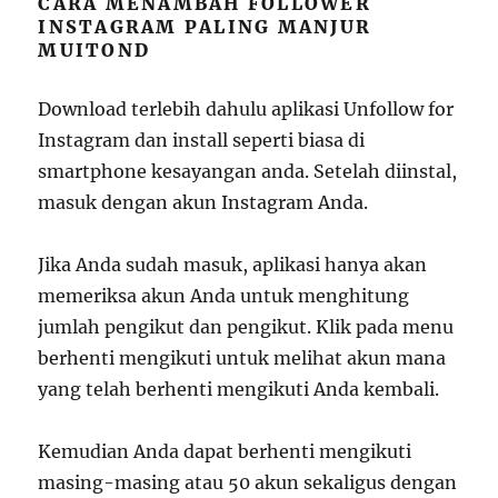
CARA MENAMBAH FOLLOWER
INSTAGRAM PALING MANJUR
MUITOND
Download terlebih dahulu aplikasi Unfollow for
Instagram dan install seperti biasa di
smartphone kesayangan anda. Setelah diinstal,
masuk dengan akun Instagram Anda.
Jika Anda sudah masuk, aplikasi hanya akan
memeriksa akun Anda untuk menghitung
jumlah pengikut dan pengikut. Klik pada menu
berhenti mengikuti untuk melihat akun mana
yang telah berhenti mengikuti Anda kembali.
Kemudian Anda dapat berhenti mengikuti
masing-masing atau 50 akun sekaligus dengan