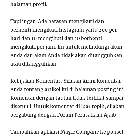
halaman profil.
Tapi ingat! Ada batasan mengikuti dan
berhenti mengikuti Instagram yaitu 200 per
hari dan 10 mengikuti dan 10 berhenti
mengikuti per jam. Ini untuk melindungi akun
Anda dan akun Anda tidak akan ditangguhkan
atau ditangguhkan.
Kebijakan Komentar: Silakan kirim komentar
Anda tentang artikel ini di halaman posting ini.
Komentar dengan tautan tidak terlihat sampai
disetujui. Untuk komentar di luar topik, silakan
bergabung dengan Forum Perusahaan Ajaib
Tambahkan aplikasi Magic Company ke ponsel