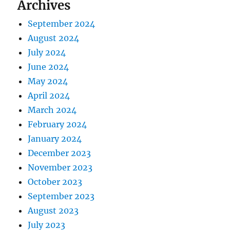
Archives
September 2024
August 2024
July 2024
June 2024
May 2024
April 2024
March 2024
February 2024
January 2024
December 2023
November 2023
October 2023
September 2023
August 2023
July 2023