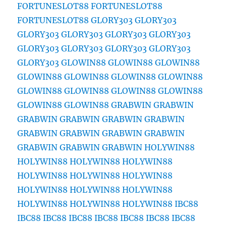
FORTUNESLOT88
FORTUNESLOT88
FORTUNESLOT88
GLORY303
GLORY303
GLORY303
GLORY303
GLORY303
GLORY303
GLORY303
GLORY303
GLORY303
GLORY303
GLORY303
GLOWIN88
GLOWIN88
GLOWIN88
GLOWIN88
GLOWIN88
GLOWIN88
GLOWIN88
GLOWIN88
GLOWIN88
GLOWIN88
GLOWIN88
GLOWIN88
GLOWIN88
GRABWIN
GRABWIN
GRABWIN
GRABWIN
GRABWIN
GRABWIN
GRABWIN
GRABWIN
GRABWIN
GRABWIN
GRABWIN
GRABWIN
GRABWIN
HOLYWIN88
HOLYWIN88
HOLYWIN88
HOLYWIN88
HOLYWIN88
HOLYWIN88
HOLYWIN88
HOLYWIN88
HOLYWIN88
HOLYWIN88
HOLYWIN88
HOLYWIN88
HOLYWIN88
IBC88
IBC88
IBC88
IBC88
IBC88
IBC88
IBC88
IBC88