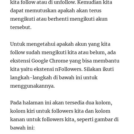
kita follow atau di unfollow. Kemudian kita
dapat memutuskan apakah akan terus
mengikuti atau berhenti mengikuti akun
tersebut.
Untuk mengetahui apakah akun yang kita
follow sudah mengikuti kita atau belum, ada
ekstensi Google Chrome yang bisa membantu
kita yaitu ekstensi nFollowers. Silakan ikuti
langkah-langkah di bawah ini untuk
menggunakannya.
Pada halaman ini akan tersedia dua kolom,
kolom kiri untuk followers kita dan kolom
kanan untuk followers kita, seperti gambar di
bawah ini: