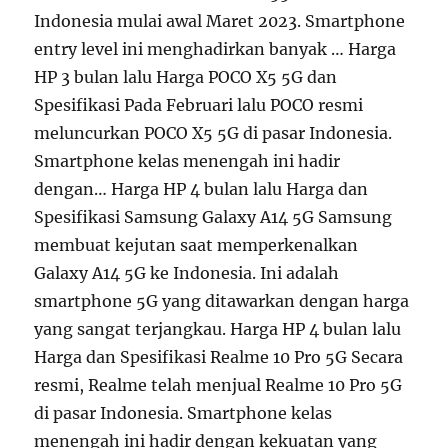
Indonesia mulai awal Maret 2023. Smartphone
entry level ini menghadirkan banyak … Harga
HP 3 bulan lalu Harga POCO X5 5G dan
Spesifikasi Pada Februari lalu POCO resmi
meluncurkan POCO X5 5G di pasar Indonesia.
Smartphone kelas menengah ini hadir
dengan… Harga HP 4 bulan lalu Harga dan
Spesifikasi Samsung Galaxy A14 5G Samsung
membuat kejutan saat memperkenalkan
Galaxy A14 5G ke Indonesia. Ini adalah
smartphone 5G yang ditawarkan dengan harga
yang sangat terjangkau. Harga HP 4 bulan lalu
Harga dan Spesifikasi Realme 10 Pro 5G Secara
resmi, Realme telah menjual Realme 10 Pro 5G
di pasar Indonesia. Smartphone kelas
menengah ini hadir dengan kekuatan yang