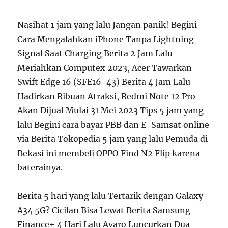
Nasihat 1 jam yang lalu Jangan panik! Begini
Cara Mengalahkan iPhone Tanpa Lightning
Signal Saat Charging Berita 2 Jam Lalu
Meriahkan Computex 2023, Acer Tawarkan
Swift Edge 16 (SFE16-43) Berita 4 Jam Lalu
Hadirkan Ribuan Atraksi, Redmi Note 12 Pro
Akan Dijual Mulai 31 Mei 2023 Tips 5 jam yang
lalu Begini cara bayar PBB dan E-Samsat online
via Berita Tokopedia 5 jam yang lalu Pemuda di
Bekasi ini membeli OPPO Find N2 Flip karena
baterainya.
Berita 5 hari yang lalu Tertarik dengan Galaxy
A34 5G? Cicilan Bisa Lewat Berita Samsung
Finance+ 4 Hari Lalu Avaro Luncurkan Dua