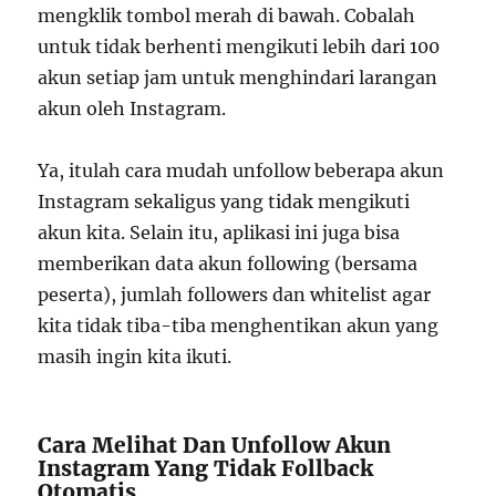
mengklik tombol merah di bawah. Cobalah
untuk tidak berhenti mengikuti lebih dari 100
akun setiap jam untuk menghindari larangan
akun oleh Instagram.
Ya, itulah cara mudah unfollow beberapa akun
Instagram sekaligus yang tidak mengikuti
akun kita. Selain itu, aplikasi ini juga bisa
memberikan data akun following (bersama
peserta), jumlah followers dan whitelist agar
kita tidak tiba-tiba menghentikan akun yang
masih ingin kita ikuti.
Cara Melihat Dan Unfollow Akun
Instagram Yang Tidak Follback
Otomatis