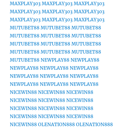
MAXPLAY303
MAXPLAY303
MAXPLAY303
MAXPLAY303
MAXPLAY303
MAXPLAY303
MAXPLAY303
MAXPLAY303
MAXPLAY303
MUTUBET88
MUTUBET88
MUTUBET88
MUTUBET88
MUTUBET88
MUTUBET88
MUTUBET88
MUTUBET88
MUTUBET88
MUTUBET88
MUTUBET88
MUTUBET88
MUTUBET88
NEWPLAY88
NEWPLAY88
NEWPLAY88
NEWPLAY88
NEWPLAY88
NEWPLAY88
NEWPLAY88
NEWPLAY88
NEWPLAY88
NEWPLAY88
NEWPLAY88
NICEWIN88
NICEWIN88
NICEWIN88
NICEWIN88
NICEWIN88
NICEWIN88
NICEWIN88
NICEWIN88
NICEWIN88
NICEWIN88
NICEWIN88
NICEWIN88
NICEWIN88
OLENATION888
OLENATION888