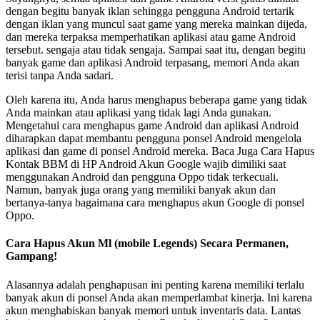
dengan begitu banyak iklan sehingga pengguna Android tertarik
dengan iklan yang muncul saat game yang mereka mainkan dijeda,
dan mereka terpaksa memperhatikan aplikasi atau game Android
tersebut. sengaja atau tidak sengaja. Sampai saat itu, dengan begitu
banyak game dan aplikasi Android terpasang, memori Anda akan
terisi tanpa Anda sadari.
Oleh karena itu, Anda harus menghapus beberapa game yang tidak
Anda mainkan atau aplikasi yang tidak lagi Anda gunakan.
Mengetahui cara menghapus game Android dan aplikasi Android
diharapkan dapat membantu pengguna ponsel Android mengelola
aplikasi dan game di ponsel Android mereka. Baca Juga Cara Hapus
Kontak BBM di HP Android Akun Google wajib dimiliki saat
menggunakan Android dan pengguna Oppo tidak terkecuali.
Namun, banyak juga orang yang memiliki banyak akun dan
bertanya-tanya bagaimana cara menghapus akun Google di ponsel
Oppo.
Cara Hapus Akun Ml (mobile Legends) Secara Permanen,
Gampang!
Alasannya adalah penghapusan ini penting karena memiliki terlalu
banyak akun di ponsel Anda akan memperlambat kinerja. Ini karena
akun menghabiskan banyak memori untuk inventaris data. Lantas