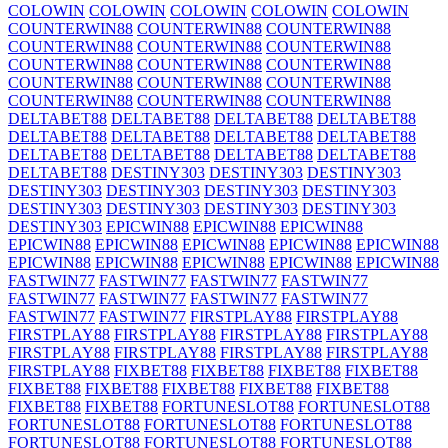
COLOWIN
COLOWIN
COLOWIN
COLOWIN
COLOWIN
COUNTERWIN88
COUNTERWIN88
COUNTERWIN88
COUNTERWIN88
COUNTERWIN88
COUNTERWIN88
COUNTERWIN88
COUNTERWIN88
COUNTERWIN88
COUNTERWIN88
COUNTERWIN88
COUNTERWIN88
COUNTERWIN88
COUNTERWIN88
COUNTERWIN88
DELTABET88
DELTABET88
DELTABET88
DELTABET88
DELTABET88
DELTABET88
DELTABET88
DELTABET88
DELTABET88
DELTABET88
DELTABET88
DELTABET88
DELTABET88
DESTINY303
DESTINY303
DESTINY303
DESTINY303
DESTINY303
DESTINY303
DESTINY303
DESTINY303
DESTINY303
DESTINY303
DESTINY303
DESTINY303
EPICWIN88
EPICWIN88
EPICWIN88
EPICWIN88
EPICWIN88
EPICWIN88
EPICWIN88
EPICWIN88
EPICWIN88
EPICWIN88
EPICWIN88
EPICWIN88
EPICWIN88
FASTWIN77
FASTWIN77
FASTWIN77
FASTWIN77
FASTWIN77
FASTWIN77
FASTWIN77
FASTWIN77
FASTWIN77
FASTWIN77
FIRSTPLAY88
FIRSTPLAY88
FIRSTPLAY88
FIRSTPLAY88
FIRSTPLAY88
FIRSTPLAY88
FIRSTPLAY88
FIRSTPLAY88
FIRSTPLAY88
FIRSTPLAY88
FIRSTPLAY88
FIXBET88
FIXBET88
FIXBET88
FIXBET88
FIXBET88
FIXBET88
FIXBET88
FIXBET88
FIXBET88
FIXBET88
FIXBET88
FORTUNESLOT88
FORTUNESLOT88
FORTUNESLOT88
FORTUNESLOT88
FORTUNESLOT88
FORTUNESLOT88
FORTUNESLOT88
FORTUNESLOT88