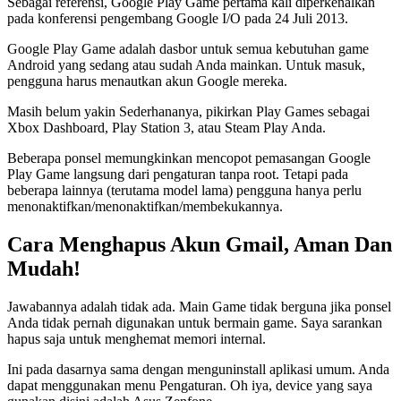
Sebagai referensi, Google Play Game pertama kali diperkenalkan
pada konferensi pengembang Google I/O pada 24 Juli 2013.
Google Play Game adalah dasbor untuk semua kebutuhan game
Android yang sedang atau sudah Anda mainkan. Untuk masuk,
pengguna harus menautkan akun Google mereka.
Masih belum yakin Sederhananya, pikirkan Play Games sebagai
Xbox Dashboard, Play Station 3, atau Steam Play Anda.
Beberapa ponsel memungkinkan mencopot pemasangan Google
Play Game langsung dari pengaturan tanpa root. Tetapi pada
beberapa lainnya (terutama model lama) pengguna hanya perlu
menonaktifkan/menonaktifkan/membekukannya.
Cara Menghapus Akun Gmail, Aman Dan
Mudah!
Jawabannya adalah tidak ada. Main Game tidak berguna jika ponsel
Anda tidak pernah digunakan untuk bermain game. Saya sarankan
hapus saja untuk menghemat memori internal.
Ini pada dasarnya sama dengan menguninstall aplikasi umum. Anda
dapat menggunakan menu Pengaturan. Oh iya, device yang saya