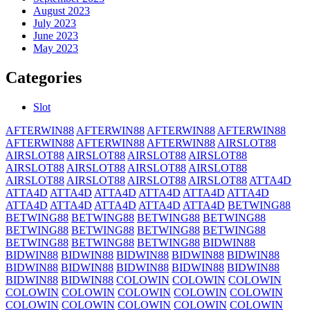
August 2023
July 2023
June 2023
May 2023
Categories
Slot
AFTERWIN88
AFTERWIN88
AFTERWIN88
AFTERWIN88
AFTERWIN88
AFTERWIN88
AFTERWIN88
AIRSLOT88
AIRSLOT88
AIRSLOT88
AIRSLOT88
AIRSLOT88
AIRSLOT88
AIRSLOT88
AIRSLOT88
AIRSLOT88
AIRSLOT88
AIRSLOT88
AIRSLOT88
AIRSLOT88
ATTA4D
ATTA4D
ATTA4D
ATTA4D
ATTA4D
ATTA4D
ATTA4D
ATTA4D
ATTA4D
ATTA4D
ATTA4D
ATTA4D
BETWING88
BETWING88
BETWING88
BETWING88
BETWING88
BETWING88
BETWING88
BETWING88
BETWING88
BETWING88
BETWING88
BETWING88
BIDWIN88
BIDWIN88
BIDWIN88
BIDWIN88
BIDWIN88
BIDWIN88
BIDWIN88
BIDWIN88
BIDWIN88
BIDWIN88
BIDWIN88
BIDWIN88
BIDWIN88
COLOWIN
COLOWIN
COLOWIN
COLOWIN
COLOWIN
COLOWIN
COLOWIN
COLOWIN
COLOWIN
COLOWIN
COLOWIN
COLOWIN
COLOWIN