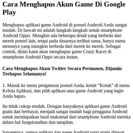
Cara Menghapus Akun Game Di Google
Play
Menghapus aplikasi game Android di ponsel Android Anda sangat
mudah. Di bawah ini adalah langkah-langkah untuk smartphone
Android Oppo. Mungkin ada beberapa detail yang berbeda dari
merek ponsel lain, tetapi pada dasarnya terlihat sama, hanya nama
menunya yang mungkin berbeda dari merek ke merek. Sebagai
contoh, disini kami akan menghapus game Crazy Racer di
smartphone Android Oppo secara instan.
Cara Menghapus Akun Twitter Secara Permanen, Dijamin
Terhapus Selamanya!
1. Masuk ke menu pengaturan ponsel Anda, ketuk “Ketuk” di menu
Kelola Aplikasi, dan pilih aplikasi atau game Android yang ingin
Anda hapus.
Itu tidak cukup mudah. Dengan banyaknya aplikasi game Android
gratis dan berbayar, menjadi sangat mudah bagi pengguna Android
untuk mendapatkan hasil maksimal dari smartphone Android mereka
dalam hal fungsionalitas dan tampilan.
Sayangnya, semua aplikasi dan game Android versi gratis dimuat