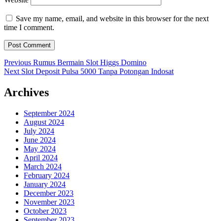
Save my name, email, and website in this browser for the next
time I comment.
Post
Previous
Previous
Rumus Bermain Slot Higgs Domino
Next
post:
Next
Slot Deposit Pulsa 5000 Tanpa Potongan Indosat
navigation
post:
Archives
September 2024
August 2024
July 2024
June 2024
May 2024
April 2024
March 2024
February 2024
January 2024
December 2023
November 2023
October 2023
September 2023