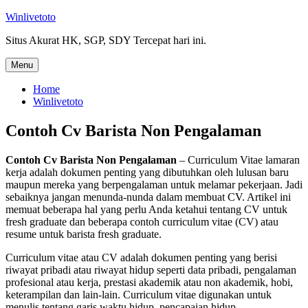
Skip
Winlivetoto
to
Situs Akurat HK, SGP, SDY Tercepat hari ini.
content
Menu
Home
Winlivetoto
Contoh Cv Barista Non Pengalaman
Contoh Cv Barista Non Pengalaman
– Curriculum Vitae lamaran
kerja adalah dokumen penting yang dibutuhkan oleh lulusan baru
maupun mereka yang berpengalaman untuk melamar pekerjaan. Jadi
sebaiknya jangan menunda-nunda dalam membuat CV. Artikel ini
memuat beberapa hal yang perlu Anda ketahui tentang CV untuk
fresh graduate dan beberapa contoh curriculum vitae (CV) atau
resume untuk barista fresh graduate.
Curriculum vitae atau CV adalah dokumen penting yang berisi
riwayat pribadi atau riwayat hidup seperti data pribadi, pengalaman
profesional atau kerja, prestasi akademik atau non akademik, hobi,
keterampilan dan lain-lain. Curriculum vitae digunakan untuk
menulis tentang garis waktu hidup, pencapaian hidup,