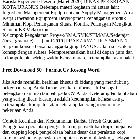
Barista Experience Peserta [Maret 2020] DINAS PEKERJAAN
KOTA URANUS Beberapa materi kegiatan ini antara lain:
Ingredient Management Equipment and Supply Management Area
Kerja Operation Equipment Development Penanganan Produk
Minuman Kopi Penanganan Situasi Konflik Pelanggan Mengikuti
Standar K3 Melakukan —- — — — —————————-
Kelompok Pengalaman Proyek/SMA/SMK/STM/MA/Sederajat
(fresh graduate)….. [Juni 2019] PRAKARYA TUGS SMAN 7
Siapkan konsep bersama anggota grup TANOS… lalu selesaikan
konsep dengan sukses. Mempresentasikan hasil di depan guru dan
kelompok lain seiring waktu Kemampuan, keterampilan atau bakat
Free Download 50+ Format Cv Kosong Word
Jika Anda memiliki keahlian khusus di bidang yang mendukung
pekerjaan yang Anda lamar, sertakan informasi ini sebagai
pelengkap dan nilai tambah pada CV Anda. Keterampilan tambahan
yang sering dicari biasanya adalah keterampilan bahasa asing,
keterampilan komputer, atau keterampilan yang mendukung
pekerjaan Anda.
Contoh Keahlian dan Keterampilan Barista (Fresh Graduate)
Penggunaan peralatan pengolah kopi, penyeduhan kopi, preparasi
dan cupping kopi, pengelolaan bahan dasar dan peralatan kopi,
komunikasi pengoperasian komputer dasar, multitasking, pelayanan,