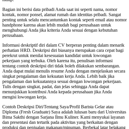
Bagian ini berisi data pribadi Anda saat ini seperti nama, nomor
kontak, nomor ponsel, alamat rumah dan identitas pribadi. Sangat
penting untuk selalu mencantumkan kontak seperti email atau nomor
handphone karena akan lebih mudah bagi perusahaan untuk
menghubungi Anda jika kriteria Anda sesuai dengan kebutuhan
perusahaan.
Informasi deskriptif diri dalam CV berperan penting dalam menarik
perhatian HRD. Deskripsi diri biasanya merupakan cara cepat bagi
perekrut untuk menilai kesesuaian kandidat untuk lowongan
pekerjaan yang terbuka. Oleh karena itu, penulisan informasi
tentang contoh deskripsi diri tidak boleh dilakukan sembarangan.
Anda dapat mulai menulis resume Anda dengan menjelaskan secara
singkat pengalaman dan kekuatan kerja Anda. Lebih baik jika
pengalaman dan kekuatannya sesuai dengan lowongan pekerjaan.
Tulis dengan singkat, padat, dan jelas sehingga Anda dapat
menunjukkan kontribusi Anda kepada perusahaan jika Anda
mengisi lowongan kerja.
Contoh Deskripsi Diri/Tentang Saya/Profil Barista Gelar atau
Diploma (Fresh Graduate) Saya adalah lulusan baru dari Universitas
Bima Sakthi dengan Sarjana Ilmu Kuliner. Kami menyukai layanan
dan presentasi dan tertarik pada aktivitas yang berkaitan dengan
produksi dan penjualan makanan/minuman. Berbekal latar belakang