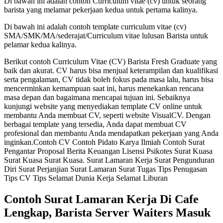
Di bawah ini adalah contoh Curriculum vitae (cv) untuk seorang
barista yang melamar pekerjaan kedua untuk pertama kalinya.
Di bawah ini adalah contoh template curriculum vitae (cv)
SMA/SMK/MA/sederajat/Curriculum vitae lulusan Barista untuk
pelamar kedua kalinya.
Berikut contoh Curriculum Vitae (CV) Barista Fresh Graduate yang
baik dan akurat. CV harus bisa menjual keterampilan dan kualifikasi
serta pengalaman, CV tidak boleh fokus pada masa lalu, harus bisa
mencerminkan kemampuan saat ini, harus menekankan rencana
masa depan dan bagaimana mencapai tujuan ini. Sebaiknya
kunjungi website yang menyediakan template CV online untuk
membantu Anda membuat CV, seperti website VisualCV. Dengan
berbagai template yang tersedia, Anda dapat membuat CV
profesional dan membantu Anda mendapatkan pekerjaan yang Anda
inginkan.Contoh CV Contoh Pidato Karya Ilmiah Contoh Surat
Pengantar Proposal Berita Keuangan Lisensi Psikotes Surat Kuasa
Surat Kuasa Surat Kuasa. Surat Lamaran Kerja Surat Pengunduran
Diri Surat Perjanjian Surat Lamaran Surat Tugas Tips Penugasan
Tips CV Tips Selamat Dunia Kerja Selamat Liburan
Contoh Surat Lamaran Kerja Di Cafe
Lengkap, Barista Server Waiters Masuk