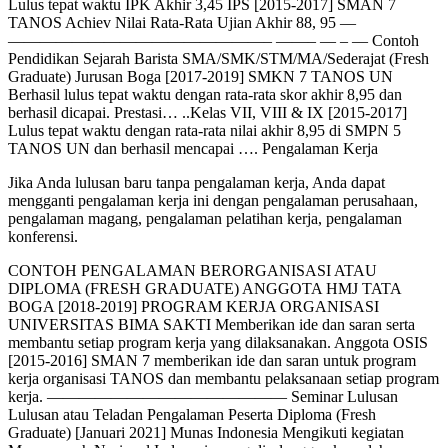
Lulus tepat waktu IPK Akhir 3,45 IPS [2015-2017] SMAN 7
TANOS Achiev Nilai Rata-Rata Ujian Akhir 88, 95 —
————————————————– ——– — – — Contoh
Pendidikan Sejarah Barista SMA/SMK/STM/MA/Sederajat (Fresh
Graduate) Jurusan Boga [2017-2019] SMKN 7 TANOS UN
Berhasil lulus tepat waktu dengan rata-rata skor akhir 8,95 dan
berhasil dicapai. Prestasi… ..Kelas VII, VIII & IX [2015-2017]
Lulus tepat waktu dengan rata-rata nilai akhir 8,95 di SMPN 5
TANOS UN dan berhasil mencapai …. Pengalaman Kerja
Jika Anda lulusan baru tanpa pengalaman kerja, Anda dapat
mengganti pengalaman kerja ini dengan pengalaman perusahaan,
pengalaman magang, pengalaman pelatihan kerja, pengalaman
konferensi.
CONTOH PENGALAMAN BERORGANISASI ATAU
DIPLOMA (FRESH GRADUATE) ANGGOTA HMJ TATA
BOGA [2018-2019] PROGRAM KERJA ORGANISASI
UNIVERSITAS BIMA SAKTI Memberikan ide dan saran serta
membantu setiap program kerja yang dilaksanakan. Anggota OSIS
[2015-2016] SMAN 7 memberikan ide dan saran untuk program
kerja organisasi TANOS dan membantu pelaksanaan setiap program
kerja. ——————————————— Seminar Lulusan
Lulusan atau Teladan Pengalaman Peserta Diploma (Fresh
Graduate) [Januari 2021] Munas Indonesia Mengikuti kegiatan