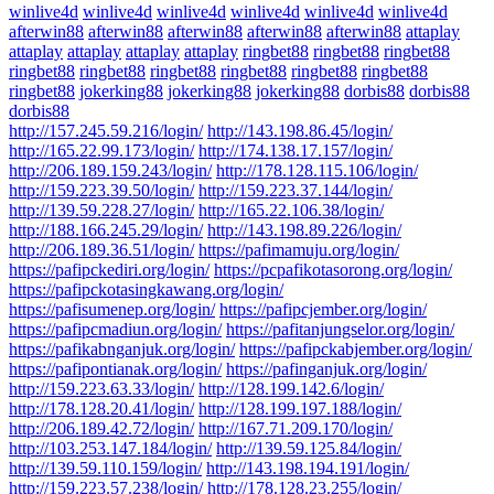
winlive4d
winlive4d
winlive4d
winlive4d
winlive4d
winlive4d
afterwin88
afterwin88
afterwin88
afterwin88
afterwin88
attaplay
attaplay
attaplay
attaplay
attaplay
ringbet88
ringbet88
ringbet88
ringbet88
ringbet88
ringbet88
ringbet88
ringbet88
ringbet88
ringbet88
jokerking88
jokerking88
jokerking88
dorbis88
dorbis88
dorbis88
http://157.245.59.216/login/
http://143.198.86.45/login/
http://165.22.99.173/login/
http://174.138.17.157/login/
http://206.189.159.243/login/
http://178.128.115.106/login/
http://159.223.39.50/login/
http://159.223.37.144/login/
http://139.59.228.27/login/
http://165.22.106.38/login/
http://188.166.245.29/login/
http://143.198.89.226/login/
http://206.189.36.51/login/
https://pafimamuju.org/login/
https://pafipckediri.org/login/
https://pcpafikotasorong.org/login/
https://pafipckotasingkawang.org/login/
https://pafisumenep.org/login/
https://pafipcjember.org/login/
https://pafipcmadiun.org/login/
https://pafitanjungselor.org/login/
https://pafikabnganjuk.org/login/
https://pafipckabjember.org/login/
https://pafipontianak.org/login/
https://pafinganjuk.org/login/
http://159.223.63.33/login/
http://128.199.142.6/login/
http://178.128.20.41/login/
http://128.199.197.188/login/
http://206.189.42.72/login/
http://167.71.209.170/login/
http://103.253.147.184/login/
http://139.59.125.84/login/
http://139.59.110.159/login/
http://143.198.194.191/login/
http://159.223.57.238/login/
http://178.128.23.255/login/