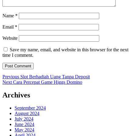
Name
*
Email
*
Website
Save my name, email, and website in this browser for the next
time I comment.
Post
Previous
Previous
Slot Berhadiah Uang Tanpa Deposit
Next
post:
Next
Cara Percepat Game Higgs Domino
navigation
post:
Archives
September 2024
August 2024
July 2024
June 2024
May 2024
April 2024