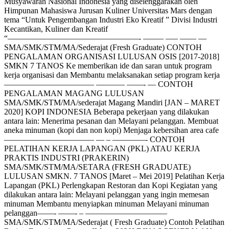
Musyawarah Nasional Indonesia yang diselenggarakan oleh
Himpunan Mahasiswa Jurusan Kuliner Universitas Mars dengan
tema “Untuk Pengembangan Industri Eko Kreatif ” Divisi Industri
Kecantikan, Kuliner dan Kreatif
“————————————————- ——– —– —— —
SMA/SMK/STM/MA/Sederajat (Fresh Graduate) CONTOH
PENGALAMAN ORGANISASI LULUSAN OSIS [2017-2018]
SMKN 7 TANOS Ke memberikan ide dan saran untuk program
kerja organisasi dan Membantu melaksanakan setiap program kerja
——————————— ———– ——- — CONTOH
PENGALAMAN MAGANG LULUSAN
SMA/SMK/STM/MA/sederajat Magang Mandiri [JAN – MARET
2020] KOPI INDONESIA Beberapa pekerjaan yang dilakukan
antara lain: Menerima pesanan dan Melayani pelanggan. Membuat
aneka minuman (kopi dan non kopi) Menjaga kebersihan area cafe
——————————— — – ————- CONTOH
PELATIHAN KERJA LAPANGAN (PKL) ATAU KERJA
PRAKTIS INDUSTRI (PRAKERIN)
SMA/SMK/STM/MA/SETARA (FRESH GRADUATE)
LULUSAN SMKN. 7 TANOS [Maret – Mei 2019] Pelatihan Kerja
Lapangan (PKL) Perlengkapan Restoran dan Kopi Kegiatan yang
dilakukan antara lain: Melayani pelanggan yang ingin memesan
minuman Membantu menyiapkan minuman Melayani minuman
pelanggan——- ——- – ——————————
SMA/SMK/STM/MA/Sederajat ( Fresh Graduate) Contoh Pelatihan