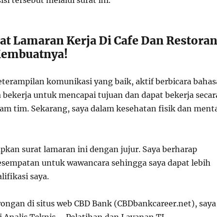
si tersebut melalui surat ini.
at Lamaran Kerja Di Cafe Dan Restora
Membuatnya!
eterampilan komunikasi yang baik, aktif berbicara bahas
a bekerja untuk mencapai tujuan dan dapat bekerja secar
lam tim. Sekarang, saya dalam kesehatan fisik dan ment
pkan surat lamaran ini dengan jujur. Saya berharap
sempatan untuk wawancara sehingga saya dapat lebih
ifikasi saya.
ongan di situs web CBD Bank (CBDbankcareer.net), saya