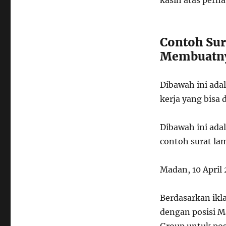
kasih atas perha
Contoh Sur
Membuatn
Dibawah ini ada
kerja yang bisa d
Dibawah ini adal
contoh surat lam
Madan, 10 April
Berdasarkan ikl
dengan posisi M