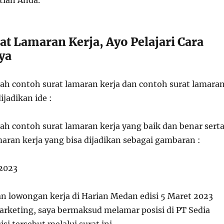
tian Anda.
at Lamaran Kerja, Ayo Pelajari Cara
ya
lah contoh surat lamaran kerja dan contoh surat lamara
ijadikan ide :
ah contoh surat lamaran kerja yang baik dan benar sert
aran kerja yang bisa dijadikan sebagai gambaran :
 2023
an lowongan kerja di Harian Medan edisi 5 Maret 2023
arketing, saya bermaksud melamar posisi di PT Sedia