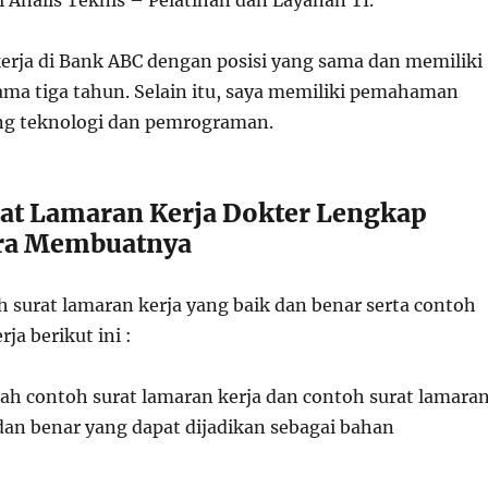
 Analis Teknis – Pelatihan dan Layanan TI.
ekerja di Bank ABC dengan posisi yang sama dan memiliki
ma tiga tahun. Selain itu, saya memiliki pemahaman
ng teknologi dan pemrograman.
at Lamaran Kerja Dokter Lengkap
ra Membuatnya
h surat lamaran kerja yang baik dan benar serta contoh
ja berikut ini :
lah contoh surat lamaran kerja dan contoh surat lamara
 dan benar yang dapat dijadikan sebagai bahan