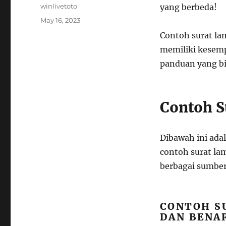
Author
winlivetoto
yang berbeda!
Posted
May 16, 2023
on
Contoh surat la
memiliki kesemp
panduan yang bi
Contoh S
Dibawah ini ada
contoh surat la
berbagai sumber
CONTOH S
DAN BENA