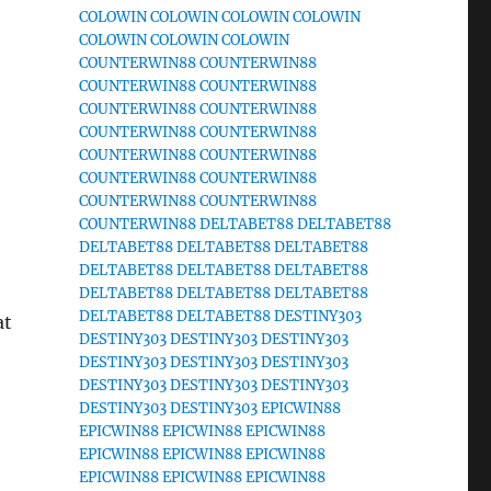
COLOWIN
COLOWIN
COLOWIN
COLOWIN
COLOWIN
COLOWIN
COLOWIN
COUNTERWIN88
COUNTERWIN88
COUNTERWIN88
COUNTERWIN88
COUNTERWIN88
COUNTERWIN88
COUNTERWIN88
COUNTERWIN88
COUNTERWIN88
COUNTERWIN88
COUNTERWIN88
COUNTERWIN88
COUNTERWIN88
COUNTERWIN88
COUNTERWIN88
DELTABET88
DELTABET88
DELTABET88
DELTABET88
DELTABET88
DELTABET88
DELTABET88
DELTABET88
DELTABET88
DELTABET88
DELTABET88
DELTABET88
DELTABET88
DESTINY303
at
DESTINY303
DESTINY303
DESTINY303
DESTINY303
DESTINY303
DESTINY303
DESTINY303
DESTINY303
DESTINY303
DESTINY303
DESTINY303
EPICWIN88
EPICWIN88
EPICWIN88
EPICWIN88
EPICWIN88
EPICWIN88
EPICWIN88
EPICWIN88
EPICWIN88
EPICWIN88