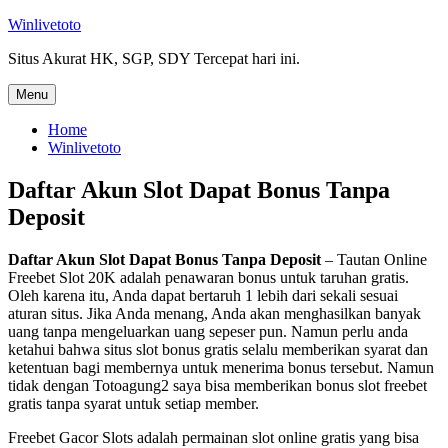
Skip
Winlivetoto
to
Situs Akurat HK, SGP, SDY Tercepat hari ini.
content
Menu
Home
Winlivetoto
Daftar Akun Slot Dapat Bonus Tanpa
Deposit
Daftar Akun Slot Dapat Bonus Tanpa Deposit
– Tautan Online
Freebet Slot 20K adalah penawaran bonus untuk taruhan gratis.
Oleh karena itu, Anda dapat bertaruh 1 lebih dari sekali sesuai
aturan situs. Jika Anda menang, Anda akan menghasilkan banyak
uang tanpa mengeluarkan uang sepeser pun. Namun perlu anda
ketahui bahwa situs slot bonus gratis selalu memberikan syarat dan
ketentuan bagi membernya untuk menerima bonus tersebut. Namun
tidak dengan Totoagung2 saya bisa memberikan bonus slot freebet
gratis tanpa syarat untuk setiap member.
Freebet Gacor Slots adalah permainan slot online gratis yang bisa