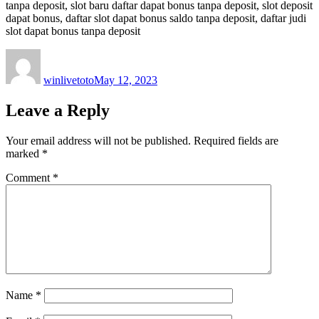
tanpa deposit, slot baru daftar dapat bonus tanpa deposit, slot deposit
dapat bonus, daftar slot dapat bonus saldo tanpa deposit, daftar judi
slot dapat bonus tanpa deposit
Author
Posted
on
winlivetoto
May 12, 2023
Leave a Reply
Your email address will not be published.
Required fields are
marked
*
Comment
*
Name
*