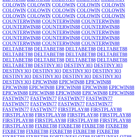
COLOWIN
COLOWIN
COLOWIN
COLOWIN
COLOWIN
COLOWIN
COLOWIN
COLOWIN
COLOWIN
COLOWIN
COLOWIN
COLOWIN
COLOWIN
COLOWIN
COLOWIN
COUNTERWIN88
COUNTERWIN88
COUNTERWIN88
COUNTERWIN88
COUNTERWIN88
COUNTERWIN88
COUNTERWIN88
COUNTERWIN88
COUNTERWIN88
COUNTERWIN88
COUNTERWIN88
COUNTERWIN88
COUNTERWIN88
COUNTERWIN88
COUNTERWIN88
DELTABET88
DELTABET88
DELTABET88
DELTABET88
DELTABET88
DELTABET88
DELTABET88
DELTABET88
DELTABET88
DELTABET88
DELTABET88
DELTABET88
DELTABET88
DESTINY303
DESTINY303
DESTINY303
DESTINY303
DESTINY303
DESTINY303
DESTINY303
DESTINY303
DESTINY303
DESTINY303
DESTINY303
DESTINY303
EPICWIN88
EPICWIN88
EPICWIN88
EPICWIN88
EPICWIN88
EPICWIN88
EPICWIN88
EPICWIN88
EPICWIN88
EPICWIN88
EPICWIN88
EPICWIN88
EPICWIN88
FASTWIN77
FASTWIN77
FASTWIN77
FASTWIN77
FASTWIN77
FASTWIN77
FASTWIN77
FASTWIN77
FASTWIN77
FASTWIN77
FIRSTPLAY88
FIRSTPLAY88
FIRSTPLAY88
FIRSTPLAY88
FIRSTPLAY88
FIRSTPLAY88
FIRSTPLAY88
FIRSTPLAY88
FIRSTPLAY88
FIRSTPLAY88
FIRSTPLAY88
FIXBET88
FIXBET88
FIXBET88
FIXBET88
FIXBET88
FIXBET88
FIXBET88
FIXBET88
FIXBET88
FIXBET88
FIXBET88
FORTUNESLOT88
FORTUNESLOT88