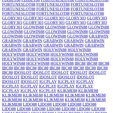
FORTUNESLOT88
FORTUNESLOT88
FORTUNESLOT88
FORTUNESLOT88
FORTUNESLOT88
FORTUNESLOT88
FORTUNESLOT88
FORTUNESLOT88
FORTUNESLOT88
GLORY303
GLORY303
GLORY303
GLORY303
GLORY303
GLORY303
GLORY303
GLORY303
GLORY303
GLORY303
GLORY303
GLOWIN88
GLOWIN88
GLOWIN88
GLOWIN88
GLOWIN88
GLOWIN88
GLOWIN88
GLOWIN88
GLOWIN88
GLOWIN88
GLOWIN88
GLOWIN88
GLOWIN88
GRABWIN
GRABWIN
GRABWIN
GRABWIN
GRABWIN
GRABWIN
GRABWIN
GRABWIN
GRABWIN
GRABWIN
GRABWIN
GRABWIN
GRABWIN
HOLYWIN88
HOLYWIN88
HOLYWIN88
HOLYWIN88
HOLYWIN88
HOLYWIN88
HOLYWIN88
HOLYWIN88
HOLYWIN88
HOLYWIN88
HOLYWIN88
HOLYWIN88
HOLYWIN88
IBC88
IBC88
IBC88
IBC88
IBC88
IBC88
IBC88
IBC88
IBC88
IBC88
IBC88
IBC88
IBC88
IDOSLOT
IDOSLOT
IDOSLOT
IDOSLOT
IDOSLOT
IDOSLOT
IDOSLOT
IDOSLOT
IDOSLOT
IDOSLOT
IDOSLOT
IDOSLOT
IGCPLAY
IGCPLAY
IGCPLAY
IGCPLAY
IGCPLAY
IGCPLAY
IGCPLAY
IGCPLAY
IGCPLAY
IGCPLAY
IGCPLAY
KLIKME88
KLIKME88
KLIKME88
KLIKME88
KLIKME88
KLIKME88
KLIKME88
KLIKME88
KLIKME88
KLIKME88
KLIKME88
KLIKME88
KLIKME88
LIDO88
LIDO88
LIDO88
LIDO88
LIDO88
LIDO88
LIDO88
LIDO88
LIDO88
LIDO88
LIDO88
LIDO88