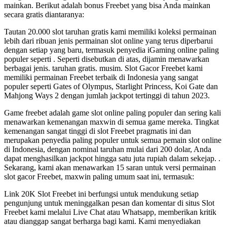
mainkan. Berikut adalah bonus Freebet yang bisa Anda mainkan
secara gratis diantaranya:
Tautan 20.000 slot taruhan gratis kami memiliki koleksi permainan
lebih dari ribuan jenis permainan slot online yang terus diperbarui
dengan setiap yang baru, termasuk penyedia iGaming online paling
populer seperti . Seperti disebutkan di atas, dijamin menawarkan
berbagai jenis. taruhan gratis. musim. Slot Gacor Freebet kami
memiliki permainan Freebet terbaik di Indonesia yang sangat
populer seperti Gates of Olympus, Starlight Princess, Koi Gate dan
Mahjong Ways 2 dengan jumlah jackpot tertinggi di tahun 2023.
Game freebet adalah game slot online paling populer dan sering kali
menawarkan kemenangan maxwin di semua game mereka. Tingkat
kemenangan sangat tinggi di slot Freebet pragmatis ini dan
merupakan penyedia paling populer untuk semua pemain slot online
di Indonesia, dengan nominal taruhan mulai dari 200 dolar, Anda
dapat menghasilkan jackpot hingga satu juta rupiah dalam sekejap. .
Sekarang, kami akan menawarkan 15 saran untuk versi permainan
slot gacor Freebet, maxwin paling umum saat ini, termasuk:
Link 20K Slot Freebet ini berfungsi untuk mendukung setiap
pengunjung untuk meninggalkan pesan dan komentar di situs Slot
Freebet kami melalui Live Chat atau Whatsapp, memberikan kritik
atau dianggap sangat berharga bagi kami. Kami menyediakan