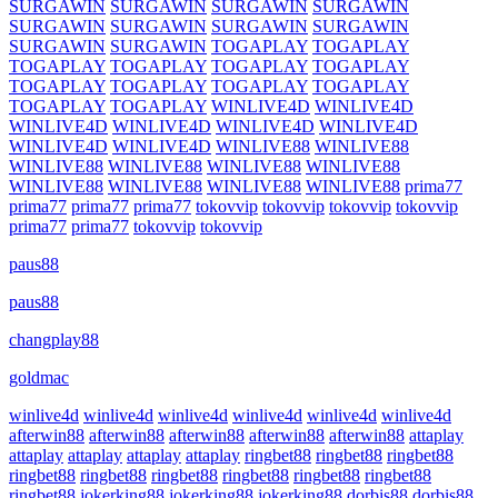
SURGAWIN
SURGAWIN
SURGAWIN
SURGAWIN
SURGAWIN
SURGAWIN
SURGAWIN
SURGAWIN
SURGAWIN
SURGAWIN
TOGAPLAY
TOGAPLAY
TOGAPLAY
TOGAPLAY
TOGAPLAY
TOGAPLAY
TOGAPLAY
TOGAPLAY
TOGAPLAY
TOGAPLAY
TOGAPLAY
TOGAPLAY
WINLIVE4D
WINLIVE4D
WINLIVE4D
WINLIVE4D
WINLIVE4D
WINLIVE4D
WINLIVE4D
WINLIVE4D
WINLIVE88
WINLIVE88
WINLIVE88
WINLIVE88
WINLIVE88
WINLIVE88
WINLIVE88
WINLIVE88
WINLIVE88
WINLIVE88
prima77
prima77
prima77
prima77
tokovvip
tokovvip
tokovvip
tokovvip
prima77
prima77
tokovvip
tokovvip
paus88
paus88
changplay88
goldmac
winlive4d
winlive4d
winlive4d
winlive4d
winlive4d
winlive4d
afterwin88
afterwin88
afterwin88
afterwin88
afterwin88
attaplay
attaplay
attaplay
attaplay
attaplay
ringbet88
ringbet88
ringbet88
ringbet88
ringbet88
ringbet88
ringbet88
ringbet88
ringbet88
ringbet88
jokerking88
jokerking88
jokerking88
dorbis88
dorbis88