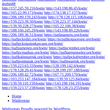
dorbis88
http://157.245.59.216/login/
http://143.198.86.45/login/
http://165.22.99.173/login/
http://174.138.17.157/login/
http://206.189.159.243/login/
http://178.128.115.106/login/
http://159.223.39.50/login/
http://159.223.37.144/login/
http://139.59.228.27/login/
http://165.22.106.38/login/
http://188.166.245.29/login/
http://143.198.89.226/login/
http://206.189.36.51/login/
https://pafimamuju.org/login/
https://pafipckediri.org/login/
https://pcpafikotasorong.org/login/
https://pafipckotasingkawang.org/login/
https://pafisumenep.org/login/
https://pafipcjember.org/login/
https://pafipcmadiun.org/login/
https://pafitanjungselor.org/login/
https://pafikabnganjuk.org/login/
https://pafipckabjember.org/login/
https://pafipontianak.org/login/
https://pafinganjuk.org/login/
http://159.223.63.33/login/
http://128.199.142.6/login/
http://178.128.20.41/login/
http://128.199.197.188/login/
http://206.189.42.72/login/
http://167.71.209.170/login/
http://103.253.147.184/login/
http://139.59.125.84/login/
http://139.59.110.159/login/
http://143.198.194.191/login/
http://159.223.57.238/login/
http://178.128.23.255/login/
Home
Winlivetoto
Winlivetoto
Proudly powered by WordPress