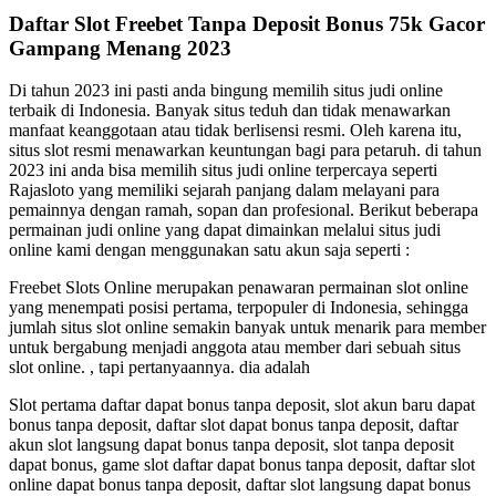
Daftar Slot Freebet Tanpa Deposit Bonus 75k Gacor
Gampang Menang 2023
Di tahun 2023 ini pasti anda bingung memilih situs judi online
terbaik di Indonesia. Banyak situs teduh dan tidak menawarkan
manfaat keanggotaan atau tidak berlisensi resmi. Oleh karena itu,
situs slot resmi menawarkan keuntungan bagi para petaruh. di tahun
2023 ini anda bisa memilih situs judi online terpercaya seperti
Rajasloto yang memiliki sejarah panjang dalam melayani para
pemainnya dengan ramah, sopan dan profesional. Berikut beberapa
permainan judi online yang dapat dimainkan melalui situs judi
online kami dengan menggunakan satu akun saja seperti :
Freebet Slots Online merupakan penawaran permainan slot online
yang menempati posisi pertama, terpopuler di Indonesia, sehingga
jumlah situs slot online semakin banyak untuk menarik para member
untuk bergabung menjadi anggota atau member dari sebuah situs
slot online. , tapi pertanyaannya. dia adalah
Slot pertama daftar dapat bonus tanpa deposit, slot akun baru dapat
bonus tanpa deposit, daftar slot dapat bonus tanpa deposit, daftar
akun slot langsung dapat bonus tanpa deposit, slot tanpa deposit
dapat bonus, game slot daftar dapat bonus tanpa deposit, daftar slot
online dapat bonus tanpa deposit, daftar slot langsung dapat bonus