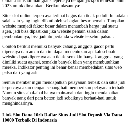
daftar 5 situs taruhan gratis tepercaya dengan jackpot terbesar tahun
2023 untuk dimainkan. Berikut ulasannya:
Situs slot online terpercaya terlihat bagus dan tidak peduli. Ini adalah
salah satu yang ingin diikuti oleh sebagian besar pemain. Tampilan
website menjadi faktor besar dalam menambah harga jual suatu
agen, jadi bisa dipastikan jika website pemain salah dalam
pembuatannya, bisa jadi itu pertanda website tersebut palsu. .
Contoh berikut memiliki banyak cabang. anggota gacor perlu
dipercaya dan aman dan ini dapat menentukan apakah sebuah
website dapat dipercaya atau tidak. semakin banyak anggota yang
dimiliki suatu agensi, semakin banyak klien yang membutuhkan
mereka. Indikator penting ini benar-benar membedakan situs web
palsu dari yang asli.
Semua member ingin mendapatkan pelayanan terbaik dan situs judi
terpercaya akan dengan senang hati memberikan pelayanan terbaik.
Namun situs abal-abal hanya main-main dan ingin mendapatkan
banyak uang dari para bettor, jadi sebaiknya berhati-hati untuk
menghindarinya.
Link Slot Dana 10rb Daftar Situs Judi Slot Deposit Via Dana
10000 Terbaik Di Indonesia