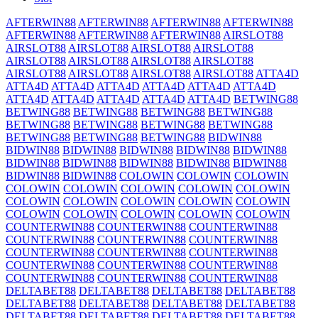
AFTERWIN88
AFTERWIN88
AFTERWIN88
AFTERWIN88
AFTERWIN88
AFTERWIN88
AFTERWIN88
AIRSLOT88
AIRSLOT88
AIRSLOT88
AIRSLOT88
AIRSLOT88
AIRSLOT88
AIRSLOT88
AIRSLOT88
AIRSLOT88
AIRSLOT88
AIRSLOT88
AIRSLOT88
AIRSLOT88
ATTA4D
ATTA4D
ATTA4D
ATTA4D
ATTA4D
ATTA4D
ATTA4D
ATTA4D
ATTA4D
ATTA4D
ATTA4D
ATTA4D
BETWING88
BETWING88
BETWING88
BETWING88
BETWING88
BETWING88
BETWING88
BETWING88
BETWING88
BETWING88
BETWING88
BETWING88
BIDWIN88
BIDWIN88
BIDWIN88
BIDWIN88
BIDWIN88
BIDWIN88
BIDWIN88
BIDWIN88
BIDWIN88
BIDWIN88
BIDWIN88
BIDWIN88
BIDWIN88
COLOWIN
COLOWIN
COLOWIN
COLOWIN
COLOWIN
COLOWIN
COLOWIN
COLOWIN
COLOWIN
COLOWIN
COLOWIN
COLOWIN
COLOWIN
COLOWIN
COLOWIN
COLOWIN
COLOWIN
COLOWIN
COUNTERWIN88
COUNTERWIN88
COUNTERWIN88
COUNTERWIN88
COUNTERWIN88
COUNTERWIN88
COUNTERWIN88
COUNTERWIN88
COUNTERWIN88
COUNTERWIN88
COUNTERWIN88
COUNTERWIN88
COUNTERWIN88
COUNTERWIN88
COUNTERWIN88
DELTABET88
DELTABET88
DELTABET88
DELTABET88
DELTABET88
DELTABET88
DELTABET88
DELTABET88
DELTABET88
DELTABET88
DELTABET88
DELTABET88