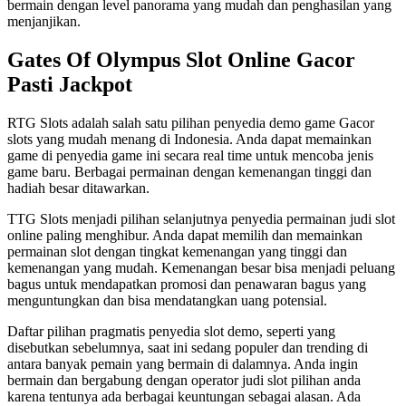
bermain dengan level panorama yang mudah dan penghasilan yang
menjanjikan.
Gates Of Olympus Slot Online Gacor
Pasti Jackpot
RTG Slots adalah salah satu pilihan penyedia demo game Gacor
slots yang mudah menang di Indonesia. Anda dapat memainkan
game di penyedia game ini secara real time untuk mencoba jenis
game baru. Berbagai permainan dengan kemenangan tinggi dan
hadiah besar ditawarkan.
TTG Slots menjadi pilihan selanjutnya penyedia permainan judi slot
online paling menghibur. Anda dapat memilih dan memainkan
permainan slot dengan tingkat kemenangan yang tinggi dan
kemenangan yang mudah. Kemenangan besar bisa menjadi peluang
bagus untuk mendapatkan promosi dan penawaran bagus yang
menguntungkan dan bisa mendatangkan uang potensial.
Daftar pilihan pragmatis penyedia slot demo, seperti yang
disebutkan sebelumnya, saat ini sedang populer dan trending di
antara banyak pemain yang bermain di dalamnya. Anda ingin
bermain dan bergabung dengan operator judi slot pilihan anda
karena tentunya ada berbagai keuntungan sebagai alasan. Ada