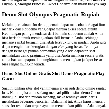
Olympus, Starlight Princess, Sweet Bonanza dan masih banyak lagi.
Demo Slot Olympus Pragmatic Rupiah
Melalui permainan slot demo, pemain dapat mencoba berbagai fitur
menarik dari slot demo yang dapat mereka akses secara efektif.
Keuntungan paling mendasar dari bermain slot demo adalah Anda
bisa berlatih untuk meningkatkan skill bermain Anda, sehingga
menang sambil bermain bisa lebih terstruktur dan mudah. Anda juga
dapat menghindari kerugian dengan efek yang besar. Tentunya
dengan berbagai pilihan permainan yang Anda dapatkan saat
memainkan demo pragmatis yang bisa Anda mainkan secara gratis
tanpa batasan apapun, kemungkinan memenangkan jackpot besar
bisa sangat mungkin terjadi.
Demo Slot Online Gratis Slot Demo Pragmatic Play
Gacor
Saat ini pilihan situs slot yang menawarkan judi demo online sangat
luas. Namun jika anda sedang mencari pilihan situs demo Gacor
untuk judi slot dan mudah menang, maka tentunya anda harus
melakukan beberapa pencarian. Dalam hal ini, Anda harus mencari
situs slot resmi dan terpercaya dan menentukan pilihan. Ada banyak