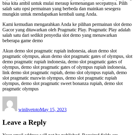
bisa kita ambil untuk mulai meraup kemenangan secepatnya. Pilih
salah satu opsi permainan yang berbeda dan mainkan sesegera
mungkin untuk mendapatkan kembali uang Anda.
Kami kemudian mengarahkan Anda ke pilihan permainan slot demo
Gacor yang ditawarkan oleh Pragmatic Play. Pragmatic Play adalah
salah satu dari sedikit penyedia slot demo yang menawarkan
beberapa game demo
Akun demo slot pragmatic rupiah indonesia, akun demo slot
pragmatic olympus, akun demo slot pragmatic gates of olympus, slot
demo pragmatic rupiah indonesia, demo slot pragmatic gates of
olympus, demo slot pragmatic gates of olympus rupiah indonesia,
link demo slot pragmatic rupiah, demo slot olympus rupiah, demo
slot pragmatic maxwin olympus, demo slot pragmatic rupiah
olympus, demo slot pragmatic sweet bonanza rupiah, demo slot
pragmatic olympus
Author
Posted
on
winlivetoto
May 15, 2023
Leave a Reply