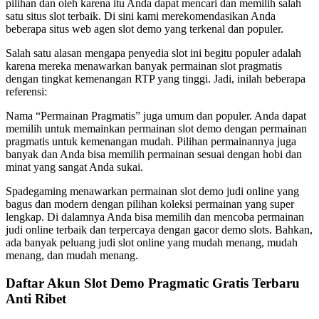
pilihan dan oleh karena itu Anda dapat mencari dan memilih salah
satu situs slot terbaik. Di sini kami merekomendasikan Anda
beberapa situs web agen slot demo yang terkenal dan populer.
Salah satu alasan mengapa penyedia slot ini begitu populer adalah
karena mereka menawarkan banyak permainan slot pragmatis
dengan tingkat kemenangan RTP yang tinggi. Jadi, inilah beberapa
referensi:
Nama “Permainan Pragmatis” juga umum dan populer. Anda dapat
memilih untuk memainkan permainan slot demo dengan permainan
pragmatis untuk kemenangan mudah. Pilihan permainannya juga
banyak dan Anda bisa memilih permainan sesuai dengan hobi dan
minat yang sangat Anda sukai.
Spadegaming menawarkan permainan slot demo judi online yang
bagus dan modern dengan pilihan koleksi permainan yang super
lengkap. Di dalamnya Anda bisa memilih dan mencoba permainan
judi online terbaik dan terpercaya dengan gacor demo slots. Bahkan,
ada banyak peluang judi slot online yang mudah menang, mudah
menang, dan mudah menang.
Daftar Akun Slot Demo Pragmatic Gratis Terbaru
Anti Ribet