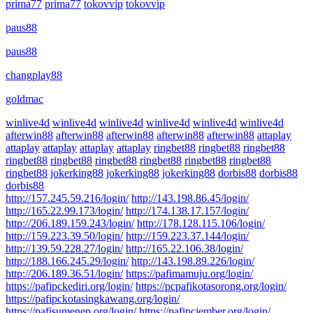
prima77
prima77
tokovvip
tokovvip
paus88
paus88
changplay88
goldmac
winlive4d
winlive4d
winlive4d
winlive4d
winlive4d
winlive4d
afterwin88
afterwin88
afterwin88
afterwin88
afterwin88
attaplay
attaplay
attaplay
attaplay
attaplay
ringbet88
ringbet88
ringbet88
ringbet88
ringbet88
ringbet88
ringbet88
ringbet88
ringbet88
ringbet88
jokerking88
jokerking88
jokerking88
dorbis88
dorbis88
dorbis88
http://157.245.59.216/login/
http://143.198.86.45/login/
http://165.22.99.173/login/
http://174.138.17.157/login/
http://206.189.159.243/login/
http://178.128.115.106/login/
http://159.223.39.50/login/
http://159.223.37.144/login/
http://139.59.228.27/login/
http://165.22.106.38/login/
http://188.166.245.29/login/
http://143.198.89.226/login/
http://206.189.36.51/login/
https://pafimamuju.org/login/
https://pafipckediri.org/login/
https://pcpafikotasorong.org/login/
https://pafipckotasingkawang.org/login/
https://pafisumenep.org/login/
https://pafipcjember.org/login/