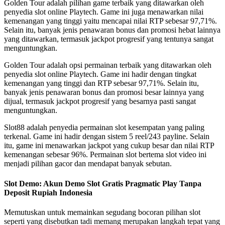
Golden Tour adalah pilihan game terbaik yang ditawarkan oleh
penyedia slot online Playtech. Game ini juga menawarkan nilai
kemenangan yang tinggi yaitu mencapai nilai RTP sebesar 97,71%.
Selain itu, banyak jenis penawaran bonus dan promosi hebat lainnya
yang ditawarkan, termasuk jackpot progresif yang tentunya sangat
menguntungkan.
Golden Tour adalah opsi permainan terbaik yang ditawarkan oleh
penyedia slot online Playtech. Game ini hadir dengan tingkat
kemenangan yang tinggi dan RTP sebesar 97,71%. Selain itu,
banyak jenis penawaran bonus dan promosi besar lainnya yang
dijual, termasuk jackpot progresif yang besarnya pasti sangat
menguntungkan.
Slot88 adalah penyedia permainan slot kesempatan yang paling
terkenal. Game ini hadir dengan sistem 5 reel/243 payline. Selain
itu, game ini menawarkan jackpot yang cukup besar dan nilai RTP
kemenangan sebesar 96%. Permainan slot bertema slot video ini
menjadi pilihan gacor dan mendapat banyak sebutan.
Slot Demo: Akun Demo Slot Gratis Pragmatic Play Tanpa
Deposit Rupiah Indonesia
Memutuskan untuk memainkan segudang bocoran pilihan slot
seperti yang disebutkan tadi memang merupakan langkah tepat yang