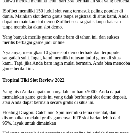
bahwa mereka memiliki lebih dari 380 permainan slot yang berbeda.
ISoftbet memiliki 150 judul slot yang termasuk paling populer di
dunia. Mainkan slot demo gratis tanpa registrasi di situs kami, Anda
dapat memainkan slot demo iSoftbet secara gratis tanpa batasan
tanpa membuka akun slot demo.
Yang banyak merilis game online baru di tahun ini, dan sukses
merilis berbagai game judi online.
Nyatanya, meringkas 10 game slot demo terbaik dan terpopuler
sangatlah sulit. Ingat, kami memiliki ratusan judul game di situs
kami. Tapi, jika Anda baru ingin mulai bermain, Anda bisa mencoba
game berikut ini:
Tropical Tiki Slot Review 2022
Yang bisa Anda dapatkan hanyalah taruhan x5000. Anda dapat
memainkan game gratis ini yang tidak berfungsi slot demo deposit,
atau Anda dapat bermain secara gratis di situs ini.
Floating Dragon: Catch and Spin memiliki tema oriental, dan
disampaikan melalui grafis gamenya. RTP slot harian lebih dari
95%, layak untuk dimainkan