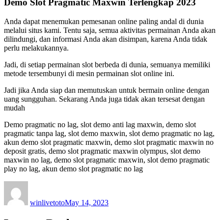
Demo Slot Pragmatic Maxwin Terlengkap 2023
Anda dapat menemukan pemesanan online paling andal di dunia
melalui situs kami. Tentu saja, semua aktivitas permainan Anda akan
dilindungi, dan informasi Anda akan disimpan, karena Anda tidak
perlu melakukannya.
Jadi, di setiap permainan slot berbeda di dunia, semuanya memiliki
metode tersembunyi di mesin permainan slot online ini.
Jadi jika Anda siap dan memutuskan untuk bermain online dengan
uang sungguhan. Sekarang Anda juga tidak akan tersesat dengan
mudah
Demo pragmatic no lag, slot demo anti lag maxwin, demo slot
pragmatic tanpa lag, slot demo maxwin, slot demo pragmatic no lag,
akun demo slot pragmatic maxwin, demo slot pragmatic maxwin no
deposit gratis, demo slot pragmatic maxwin olympus, slot demo
maxwin no lag, demo slot pragmatic maxwin, slot demo pragmatic
play no lag, akun demo slot pragmatic no lag
Author
Posted
on
winlivetoto
May 14, 2023