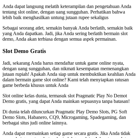
Anda dapat langsung melatih keterampilan dan pengetahuan Anda
tentang slot online, dengan uang sungguhan. Perhatikan bahwa
lebih baik menghasilkan untung jutaan rupee sekaligus
Sebagai seorang atlet, semakin banyak Anda berlatih, semakin baik
yang Anda dapatkan. Jadi, jika Anda sering berlatih bermain slot
demo, Anda akan terbiasa dengan semua aspek permainan.
Slot Demo Gratis
Jadi, sekarang Anda harus mendaftar untuk game online nyata,
dengan uang sungguhan, dan nikmati kesempatan memenangkan
jutaan rupiah! Apakah Anda siap untuk membuktikan keahlian Anda
dalam bermain game slot online? Kami telah menyiapkan ratusan
game berbeda khusus untuk Anda
Slot online kelas dunia, termasuk slot Pragmatic Play No Demot
Demo gratis, yang dapat Anda mainkan sepuasnya tanpa batasan!
Di dunia telah diluncurkan Pragmatic Play Demo Slots, PG Soft
Demo Slots, Habanero, CQ9, Microgaming, Spadegaming, dan
berbagai situs judi online lainnya.
Anda dapat memainkan setiap game secara gratis. Jika Anda tidak