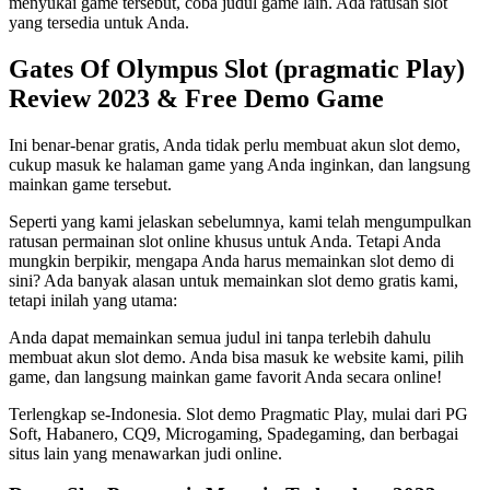
menyukai game tersebut, coba judul game lain. Ada ratusan slot
yang tersedia untuk Anda.
Gates Of Olympus Slot (pragmatic Play)
Review 2023 & Free Demo Game
Ini benar-benar gratis, Anda tidak perlu membuat akun slot demo,
cukup masuk ke halaman game yang Anda inginkan, dan langsung
mainkan game tersebut.
Seperti yang kami jelaskan sebelumnya, kami telah mengumpulkan
ratusan permainan slot online khusus untuk Anda. Tetapi Anda
mungkin berpikir, mengapa Anda harus memainkan slot demo di
sini? Ada banyak alasan untuk memainkan slot demo gratis kami,
tetapi inilah yang utama:
Anda dapat memainkan semua judul ini tanpa terlebih dahulu
membuat akun slot demo. Anda bisa masuk ke website kami, pilih
game, dan langsung mainkan game favorit Anda secara online!
Terlengkap se-Indonesia. Slot demo Pragmatic Play, mulai dari PG
Soft, Habanero, CQ9, Microgaming, Spadegaming, dan berbagai
situs lain yang menawarkan judi online.