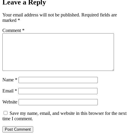
Leave a Reply
Your email address will not be published.
Required fields are
marked
*
Comment
*
Name
*
Email
*
Website
Save my name, email, and website in this browser for the next
time I comment.