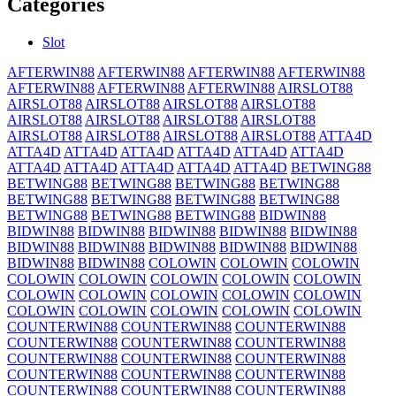
Categories
Slot
AFTERWIN88
AFTERWIN88
AFTERWIN88
AFTERWIN88
AFTERWIN88
AFTERWIN88
AFTERWIN88
AIRSLOT88
AIRSLOT88
AIRSLOT88
AIRSLOT88
AIRSLOT88
AIRSLOT88
AIRSLOT88
AIRSLOT88
AIRSLOT88
AIRSLOT88
AIRSLOT88
AIRSLOT88
AIRSLOT88
ATTA4D
ATTA4D
ATTA4D
ATTA4D
ATTA4D
ATTA4D
ATTA4D
ATTA4D
ATTA4D
ATTA4D
ATTA4D
ATTA4D
BETWING88
BETWING88
BETWING88
BETWING88
BETWING88
BETWING88
BETWING88
BETWING88
BETWING88
BETWING88
BETWING88
BETWING88
BIDWIN88
BIDWIN88
BIDWIN88
BIDWIN88
BIDWIN88
BIDWIN88
BIDWIN88
BIDWIN88
BIDWIN88
BIDWIN88
BIDWIN88
BIDWIN88
BIDWIN88
COLOWIN
COLOWIN
COLOWIN
COLOWIN
COLOWIN
COLOWIN
COLOWIN
COLOWIN
COLOWIN
COLOWIN
COLOWIN
COLOWIN
COLOWIN
COLOWIN
COLOWIN
COLOWIN
COLOWIN
COLOWIN
COUNTERWIN88
COUNTERWIN88
COUNTERWIN88
COUNTERWIN88
COUNTERWIN88
COUNTERWIN88
COUNTERWIN88
COUNTERWIN88
COUNTERWIN88
COUNTERWIN88
COUNTERWIN88
COUNTERWIN88
COUNTERWIN88
COUNTERWIN88
COUNTERWIN88