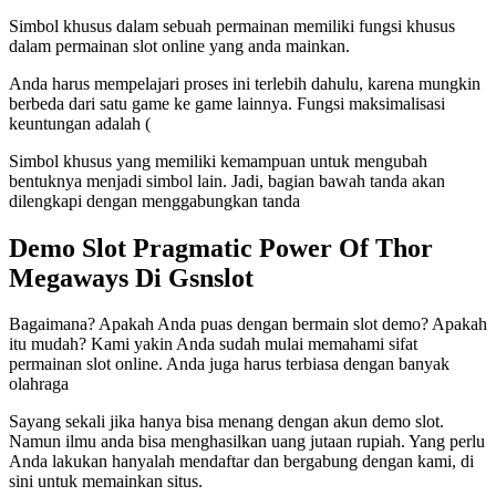
Simbol khusus dalam sebuah permainan memiliki fungsi khusus
dalam permainan slot online yang anda mainkan.
Anda harus mempelajari proses ini terlebih dahulu, karena mungkin
berbeda dari satu game ke game lainnya. Fungsi maksimalisasi
keuntungan adalah (
Simbol khusus yang memiliki kemampuan untuk mengubah
bentuknya menjadi simbol lain. Jadi, bagian bawah tanda akan
dilengkapi dengan menggabungkan tanda
Demo Slot Pragmatic Power Of Thor
Megaways Di Gsnslot
Bagaimana? Apakah Anda puas dengan bermain slot demo? Apakah
itu mudah? Kami yakin Anda sudah mulai memahami sifat
permainan slot online. Anda juga harus terbiasa dengan banyak
olahraga
Sayang sekali jika hanya bisa menang dengan akun demo slot.
Namun ilmu anda bisa menghasilkan uang jutaan rupiah. Yang perlu
Anda lakukan hanyalah mendaftar dan bergabung dengan kami, di
sini untuk memainkan situs.