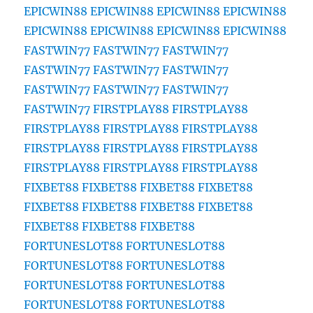
EPICWIN88
EPICWIN88
EPICWIN88
EPICWIN88
EPICWIN88
EPICWIN88
EPICWIN88
EPICWIN88
FASTWIN77
FASTWIN77
FASTWIN77
FASTWIN77
FASTWIN77
FASTWIN77
FASTWIN77
FASTWIN77
FASTWIN77
FASTWIN77
FIRSTPLAY88
FIRSTPLAY88
FIRSTPLAY88
FIRSTPLAY88
FIRSTPLAY88
FIRSTPLAY88
FIRSTPLAY88
FIRSTPLAY88
FIRSTPLAY88
FIRSTPLAY88
FIRSTPLAY88
FIXBET88
FIXBET88
FIXBET88
FIXBET88
FIXBET88
FIXBET88
FIXBET88
FIXBET88
FIXBET88
FIXBET88
FIXBET88
FORTUNESLOT88
FORTUNESLOT88
FORTUNESLOT88
FORTUNESLOT88
FORTUNESLOT88
FORTUNESLOT88
FORTUNESLOT88
FORTUNESLOT88