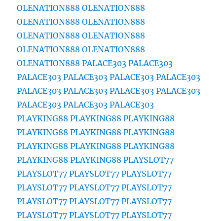
OLENATION888
OLENATION888
OLENATION888
OLENATION888
OLENATION888
OLENATION888
OLENATION888
OLENATION888
OLENATION888
PALACE303
PALACE303
PALACE303
PALACE303
PALACE303
PALACE303
PALACE303
PALACE303
PALACE303
PALACE303
PALACE303
PALACE303
PALACE303
PLAYKING88
PLAYKING88
PLAYKING88
PLAYKING88
PLAYKING88
PLAYKING88
PLAYKING88
PLAYKING88
PLAYKING88
PLAYKING88
PLAYKING88
PLAYSLOT77
PLAYSLOT77
PLAYSLOT77
PLAYSLOT77
PLAYSLOT77
PLAYSLOT77
PLAYSLOT77
PLAYSLOT77
PLAYSLOT77
PLAYSLOT77
PLAYSLOT77
PLAYSLOT77
PLAYSLOT77