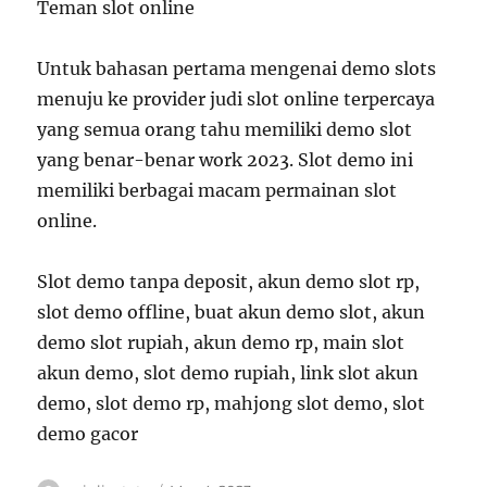
Teman slot online
Untuk bahasan pertama mengenai demo slots
menuju ke provider judi slot online terpercaya
yang semua orang tahu memiliki demo slot
yang benar-benar work 2023. Slot demo ini
memiliki berbagai macam permainan slot
online.
Slot demo tanpa deposit, akun demo slot rp,
slot demo offline, buat akun demo slot, akun
demo slot rupiah, akun demo rp, main slot
akun demo, slot demo rupiah, link slot akun
demo, slot demo rp, mahjong slot demo, slot
demo gacor