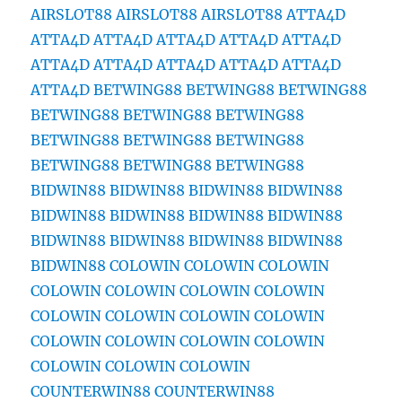
AIRSLOT88
AIRSLOT88
AIRSLOT88
ATTA4D
ATTA4D
ATTA4D
ATTA4D
ATTA4D
ATTA4D
ATTA4D
ATTA4D
ATTA4D
ATTA4D
ATTA4D
ATTA4D
BETWING88
BETWING88
BETWING88
BETWING88
BETWING88
BETWING88
BETWING88
BETWING88
BETWING88
BETWING88
BETWING88
BETWING88
BIDWIN88
BIDWIN88
BIDWIN88
BIDWIN88
BIDWIN88
BIDWIN88
BIDWIN88
BIDWIN88
BIDWIN88
BIDWIN88
BIDWIN88
BIDWIN88
BIDWIN88
COLOWIN
COLOWIN
COLOWIN
COLOWIN
COLOWIN
COLOWIN
COLOWIN
COLOWIN
COLOWIN
COLOWIN
COLOWIN
COLOWIN
COLOWIN
COLOWIN
COLOWIN
COLOWIN
COLOWIN
COLOWIN
COUNTERWIN88
COUNTERWIN88