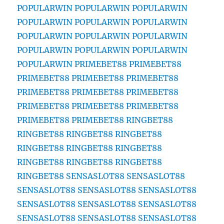
POPULARWIN
POPULARWIN
POPULARWIN
POPULARWIN
POPULARWIN
POPULARWIN
POPULARWIN
POPULARWIN
POPULARWIN
POPULARWIN
POPULARWIN
POPULARWIN
POPULARWIN
PRIMEBET88
PRIMEBET88
PRIMEBET88
PRIMEBET88
PRIMEBET88
PRIMEBET88
PRIMEBET88
PRIMEBET88
PRIMEBET88
PRIMEBET88
PRIMEBET88
PRIMEBET88
PRIMEBET88
RINGBET88
RINGBET88
RINGBET88
RINGBET88
RINGBET88
RINGBET88
RINGBET88
RINGBET88
RINGBET88
RINGBET88
RINGBET88
SENSASLOT88
SENSASLOT88
SENSASLOT88
SENSASLOT88
SENSASLOT88
SENSASLOT88
SENSASLOT88
SENSASLOT88
SENSASLOT88
SENSASLOT88
SENSASLOT88