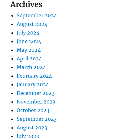
Archives
September 2024
August 2024
July 2024
June 2024
May 2024
April 2024
March 2024
February 2024
January 2024
December 2023
November 2023
October 2023
September 2023
August 2023
July 2023