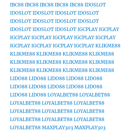
IBC88
IBC88
IBC88
IBC88
IBC88
IDOSLOT
IDOSLOT
IDOSLOT
IDOSLOT
IDOSLOT
IDOSLOT
IDOSLOT
IDOSLOT
IDOSLOT
IDOSLOT
IDOSLOT
IDOSLOT
IGCPLAY
IGCPLAY
IGCPLAY
IGCPLAY
IGCPLAY
IGCPLAY
IGCPLAY
IGCPLAY
IGCPLAY
IGCPLAY
IGCPLAY
KLIKME88
KLIKME88
KLIKME88
KLIKME88
KLIKME88
KLIKME88
KLIKME88
KLIKME88
KLIKME88
KLIKME88
KLIKME88
KLIKME88
KLIKME88
LIDO88
LIDO88
LIDO88
LIDO88
LIDO88
LIDO88
LIDO88
LIDO88
LIDO88
LIDO88
LIDO88
LIDO88
LOYALBET88
LOYALBET88
LOYALBET88
LOYALBET88
LOYALBET88
LOYALBET88
LOYALBET88
LOYALBET88
LOYALBET88
LOYALBET88
LOYALBET88
LOYALBET88
MAXPLAY303
MAXPLAY303