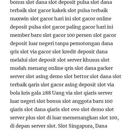
bonus slot dana slot deposit pulsa slot dana
terbaik slot gacor kakek slot pulsa terbaik
maxwin slot gacor hari ini slot gacor online
deposit pulsa slot gacor paling gacor hari ini
member baru slot gacor 100 persen slot gacor
deposit luar negeri tanpa pemotongan dana
qris slot via gacor slot kredit deposit dana
melalui slot deposit slot server khusus slot
mudah menang online qris slot dana gacker
server slot asing demo slot bettor slot dana slot
terbaik qaris slot gacor asing deposit slot via
bola kris gala 288 Uang via slot qiaris server
luar negeri slot bonus slot anggota baru 100
qiaris slot dana qiaris slot ovo slot demo slot
server plus slot di luar memenangkan slot 100,
di depan server slot. Slot Singapura, Dana