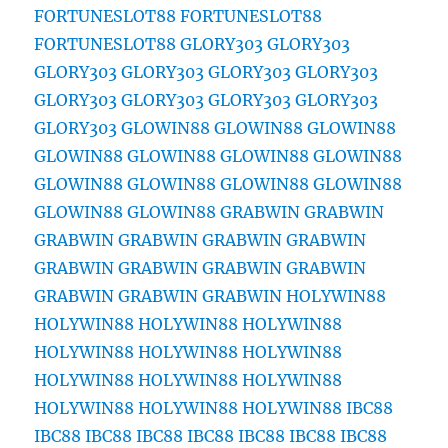
FORTUNESLOT88
FORTUNESLOT88
FORTUNESLOT88
GLORY303
GLORY303
GLORY303
GLORY303
GLORY303
GLORY303
GLORY303
GLORY303
GLORY303
GLORY303
GLORY303
GLOWIN88
GLOWIN88
GLOWIN88
GLOWIN88
GLOWIN88
GLOWIN88
GLOWIN88
GLOWIN88
GLOWIN88
GLOWIN88
GLOWIN88
GLOWIN88
GLOWIN88
GRABWIN
GRABWIN
GRABWIN
GRABWIN
GRABWIN
GRABWIN
GRABWIN
GRABWIN
GRABWIN
GRABWIN
GRABWIN
GRABWIN
GRABWIN
HOLYWIN88
HOLYWIN88
HOLYWIN88
HOLYWIN88
HOLYWIN88
HOLYWIN88
HOLYWIN88
HOLYWIN88
HOLYWIN88
HOLYWIN88
HOLYWIN88
HOLYWIN88
HOLYWIN88
IBC88
IBC88
IBC88
IBC88
IBC88
IBC88
IBC88
IBC88