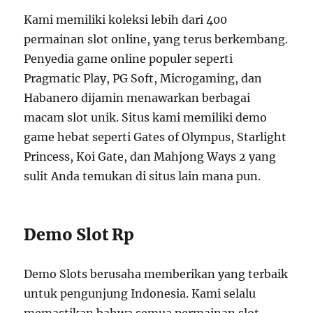
Kami memiliki koleksi lebih dari 400
permainan slot online, yang terus berkembang.
Penyedia game online populer seperti
Pragmatic Play, PG Soft, Microgaming, dan
Habanero dijamin menawarkan berbagai
macam slot unik. Situs kami memiliki demo
game hebat seperti Gates of Olympus, Starlight
Princess, Koi Gate, dan Mahjong Ways 2 yang
sulit Anda temukan di situs lain mana pun.
Demo Slot Rp
Demo Slots berusaha memberikan yang terbaik
untuk pengunjung Indonesia. Kami selalu