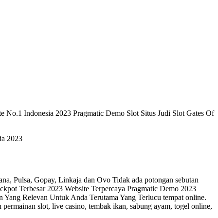
e No.1 Indonesia 2023 Pragmatic Demo Slot Situs Judi Slot Gates Of
ia 2023
a, Pulsa, Gopay, Linkaja dan Ovo Tidak ada potongan sebutan
ackpot Terbesar 2023 Website Terpercaya Pragmatic Demo 2023
 Yang Relevan Untuk Anda Terutama Yang Terlucu tempat online.
ermainan slot, live casino, tembak ikan, sabung ayam, togel online,