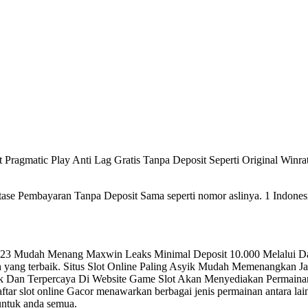
ragmatic Play Anti Lag Gratis Tanpa Deposit Seperti Original Winrat
ase Pembayaran Tanpa Deposit Sama seperti nomor aslinya. 1 Indones
023 Mudah Menang Maxwin Leaks Minimal Deposit 10.000 Melalui Dan
 yang terbaik. Situs Slot Online Paling Asyik Mudah Memenangkan J
k Dan Terpercaya Di Website Game Slot Akan Menyediakan Permainan
 slot online Gacor menawarkan berbagai jenis permainan antara lain p
untuk anda semua.