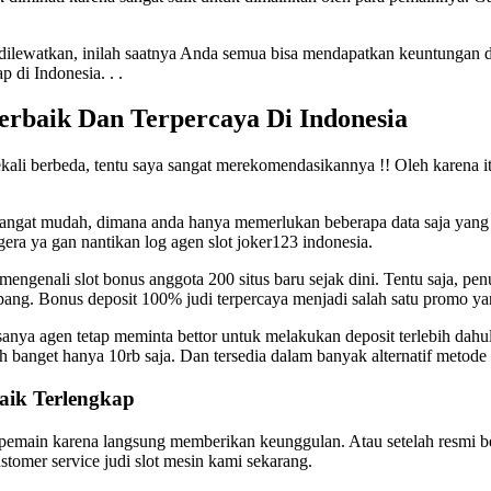
lewatkan, inilah saatnya Anda semua bisa mendapatkan keuntungan de
p di Indonesia. . .
rbaik Dan Terpercaya Di Indonesia
kali berbeda, tentu saya sangat merekomendasikannya !! Oleh karena 
angat mudah, dimana anda hanya memerlukan beberapa data saja yang m
egera ya gan nantikan log agen slot joker123 indonesia.
genali slot bonus anggota 200 situs baru sejak dini. Tentu saja, pe
pang. Bonus deposit 100% judi terpercaya menjadi salah satu promo yan
ya agen tetap meminta bettor untuk melakukan deposit terlebih dahulu
h banget hanya 10rb saja. Dan tersedia dalam banyak alternatif metod
baik Terlengkap
 pemain karena langsung memberikan keunggulan. Atau setelah resmi 
omer service judi slot mesin kami sekarang.