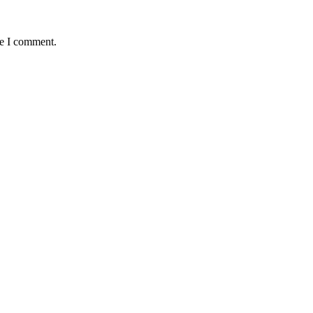
me I comment.