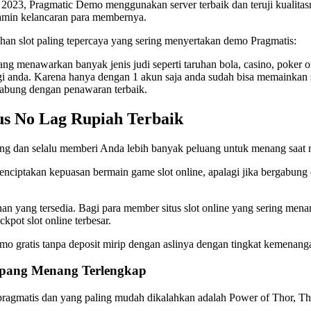
an 2023, Pragmatic Demo menggunakan server terbaik dan teruji kualita
njamin kelancaran para membernya.
ruhan slot paling tepercaya yang sering menyertakan demo Pragmatis:
ng menawarkan banyak jenis judi seperti taruhan bola, casino, poker o
gi anda. Karena hanya dengan 1 akun saja anda sudah bisa memainkan 
abung dengan penawaran terbaik.
s No Lag Rupiah Terbaik
nang dan selalu memberi Anda lebih banyak peluang untuk menang saat 
nciptakan kepuasan bermain game slot online, apalagi jika bergabung 
n yang tersedia. Bagi para member situs slot online yang sering men
kpot slot online terbesar.
o gratis tanpa deposit mirip dengan aslinya dengan tingkat kemenangan
ampang Menang Terlengkap
pragmatis dan yang paling mudah dikalahkan adalah Power of Thor, The