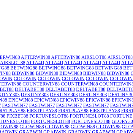
ERWIN88
AFTERWIN88
AFTERWIN88
AIRSLOT88
AIRSLOT88
AIRSLOT88
ATTA4D
ATTA4D
ATTA4D
ATTA4D
ATTA4D
ATT
NG88
BETWING88
BETWING88
BETWING88
BETWING88
BET
IN88
BIDWIN88
BIDWIN88
BIDWIN88
BIDWIN88
BIDWIN88
OWIN
COLOWIN
COLOWIN
COLOWIN
COLOWIN
COLOWIN
ERWIN88
COUNTERWIN88
COUNTERWIN88
COUNTERWIN
BET88
DELTABET88
DELTABET88
DELTABET88
DELTABET
STINY303
DESTINY303
DESTINY303
DESTINY303
DESTINY3
N88
EPICWIN88
EPICWIN88
EPICWIN88
EPICWIN88
EPICWIN
7
FASTWIN77
FASTWIN77
FASTWIN77
FASTWIN77
FASTWIN
IRSTPLAY88
FIRSTPLAY88
FIRSTPLAY88
FIRSTPLAY88
FIRS
88
FIXBET88
FORTUNESLOT88
FORTUNESLOT88
FORTUNE
TUNESLOT88
FORTUNESLOT88
FORTUNESLOT88
GLORY30
LOWIN88
GLOWIN88
GLOWIN88
GLOWIN88
GLOWIN88
GLO
RABWIN
GRABWIN
GRABWIN
GRABWIN
GRABWIN
GRABW