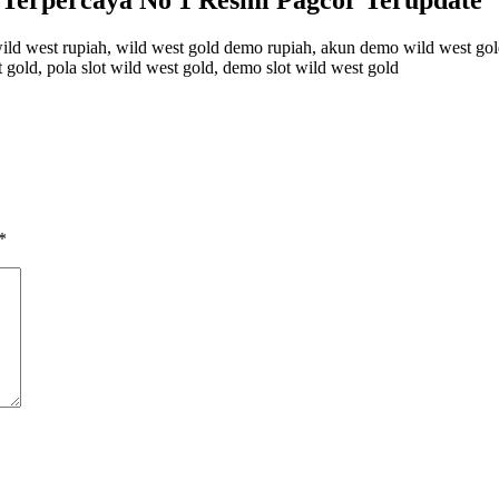
or Terpercaya No 1 Resmi Pagcor Terupdate
wild west rupiah, wild west gold demo rupiah, akun demo wild west gold
t gold, pola slot wild west gold, demo slot wild west gold
*