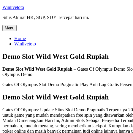
Skip
Winlivetoto
to
Situs Akurat HK, SGP, SDY Tercepat hari ini.
content
Menu
Home
Winlivetoto
Demo Slot Wild West Gold Rupiah
Demo Slot Wild West Gold Rupiah
– Gates Of Olympus Demo Slot P
Olympus Demo
Gates Of Olympus Slot Demo Pragmatic Play Anti Lag Gratis Persent
Demo Slot Wild West Gold Rupiah
Gates Of Olympus: Update Situs Slot Demo Pragmatis Terpercaya 2
untuk game yang mudah mendapatkan free spin yang ditawarkan oleh
Mudah Dimenangkan Hari Ini, Admin Slots Sebagai Penyedia Terbai
permainan, mudah menang, sering memberikan jackpot. Kumpulan daftar
poker online dan masih banyak permainan judi online lainnya hanya 