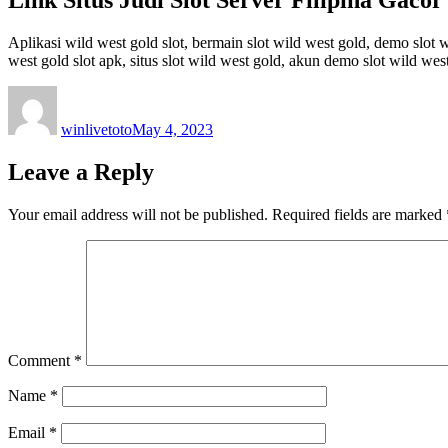
Link Situs Judi Slot Server Filipina Gac
Aplikasi wild west gold slot, bermain slot wild west gold, demo slot 
west gold slot apk, situs slot wild west gold, akun demo slot wild wes
Author
Posted
on
winlivetoto
May 4, 2023
Leave a Reply
Your email address will not be published.
Required fields are marked
Comment
*
Name
*
Email
*