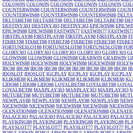
COLOWIN
COLOWIN
COLOWIN
COLOWIN
COLOWIN
COL
COUNTERWIN88
COUNTERWIN88
COUNTERWIN88
COUNT
COUNTERWIN88
COUNTERWIN88
COUNTERWIN88
DELTA
DELTABET88
DELTABET88
DELTABET88
DELTABET88
DE
DESTINY303
DESTINY303
DESTINY303
EPICWIN88
EPICWI
EPICWIN88
EPICWIN88
FASTWIN77
FASTWIN77
FASTWIN7
FIRSTPLAY88
FIRSTPLAY88
FIRSTPLAY88
FIRSTPLAY88
F
FIXBET88
FIXBET88
FIXBET88
FIXBET88
FIXBET88
FIXBET
FORTUNESLOT88
FORTUNESLOT88
FORTUNESLOT88
FOR
GLORY303
GLORY303
GLORY303
GLORY303
GLORY303
G
GLOWIN88
GLOWIN88
GLOWIN88
GRABWIN
GRABWIN
G
HOLYWIN88
HOLYWIN88
HOLYWIN88
HOLYWIN88
HOLYW
IBC88
IBC88
IBC88
IBC88
IBC88
IBC88
IBC88
IBC88
IBC88
I
IDOSLOT
IDOSLOT
IGCPLAY
IGCPLAY
IGCPLAY
IGCPLAY
KLIKME88
KLIKME88
KLIKME88
KLIKME88
KLIKME88
KL
LIDO88
LIDO88
LIDO88
LOYALBET88
LOYALBET88
LOYAL
LOYALBET88
MAXPLAY303
MAXPLAY303
MAXPLAY303
M
MUTUBET88
MUTUBET88
MUTUBET88
MUTUBET88
MUTU
NEWPLAY88
NEWPLAY88
NEWPLAY88
NEWPLAY88
NEWP
NICEWIN88
NICEWIN88
NICEWIN88
NICEWIN88
NICEWIN8
OLENATION888
OLENATION888
OLENATION888
OLENATI
PALACE303
PALACE303
PALACE303
PALACE303
PALACE3
PLAYKING88
PLAYKING88
PLAYKING88
PLAYKING88
PL
PLAYSLOT77
PLAYSLOT77
PLAYSLOT77
PLAYSLOT77
PL
POPULARWIN
POPULARWIN
POPULARWIN
POPULARWIN