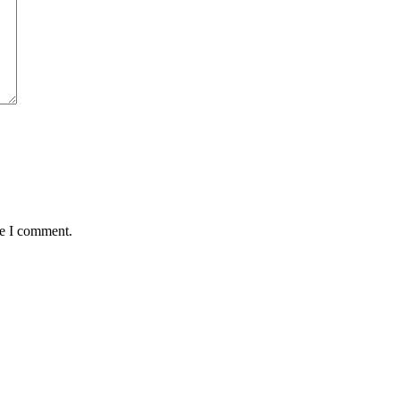
me I comment.