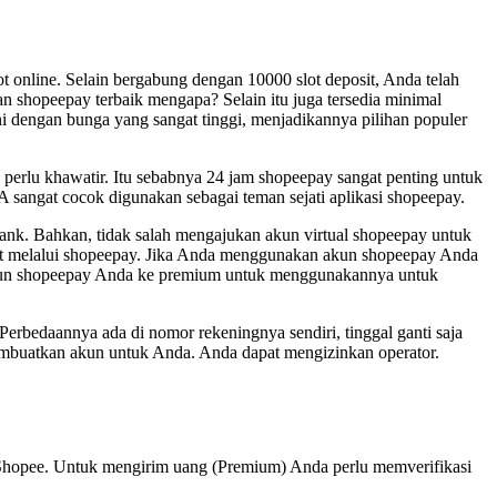
 online. Selain bergabung dengan 10000 slot deposit, Anda telah
n shopeepay terbaik mengapa? Selain itu juga tersedia minimal
ini dengan bunga yang sangat tinggi, menjadikannya pilihan populer
k perlu khawatir. Itu sebabnya 24 jam shopeepay sangat penting untuk
A sangat cocok digunakan sebagai teman sejati aplikasi shopeepay.
 bank. Bahkan, tidak salah mengajukan akun virtual shopeepay untuk
osit melalui shopeepay. Jika Anda menggunakan akun shopeepay Anda
akun shopeepay Anda ke premium untuk menggunakannya untuk
rbedaannya ada di nomor rekeningnya sendiri, tinggal ganti saja
embuatkan akun untuk Anda. Anda dapat mengizinkan operator.
 Shopee. Untuk mengirim uang (Premium) Anda perlu memverifikasi