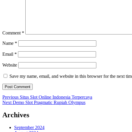
Comment
*
Name
*
Email
*
Website
Save my name, email, and website in this browser for the next ti
Post
Previous
Previous
Situs Slot Online Indonesia Terpercaya
Next
post:
Next
Demo Slot Pragmatic Rupiah Olympus
navigation
post:
Archives
September 2024