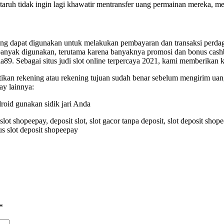
 petaruh tidak ingin lagi khawatir mentransfer uang permainan mereka, 
ng dapat digunakan untuk melakukan pembayaran dan transaksi perdaga
anyak digunakan, terutama karena banyaknya promosi dan bonus cashb
la89. Sebagai situs judi slot online terpercaya 2021, kami memberikan
kan rekening atau rekening tujuan sudah benar sebelum mengirim uang
y lainnya:
oid gunakan sidik jari Anda
 slot shopeepay, deposit slot, slot gacor tanpa deposit, slot deposit sho
us slot deposit shopeepay
*