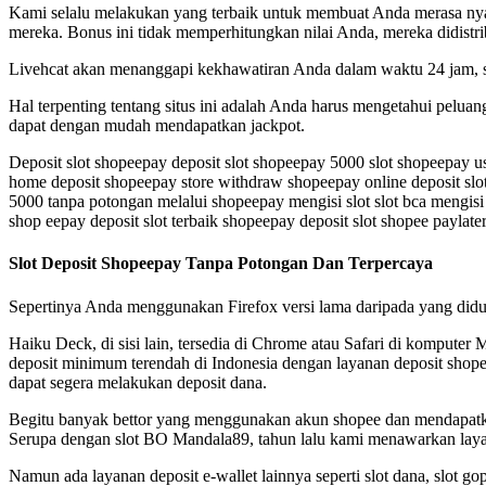
Kami selalu melakukan yang terbaik untuk membuat Anda merasa ny
mereka. Bonus ini tidak memperhitungkan nilai Anda, mereka didistrib
Livehcat akan menanggapi kekhawatiran Anda dalam waktu 24 jam, se
Hal terpenting tentang situs ini adalah Anda harus mengetahui pelua
dapat dengan mudah mendapatkan jackpot.
Deposit slot shopeepay deposit slot shopeepay 5000 slot shopeepay us
home deposit shopeepay store withdraw shopeepay online deposit slots
5000 tanpa potongan melalui shopeepay mengisi slot slot bca mengisi 
shop eepay deposit slot terbaik shopeepay deposit slot shopee paylate
Slot Deposit Shopeepay Tanpa Potongan Dan Terpercaya
Sepertinya Anda menggunakan Firefox versi lama daripada yang did
Haiku Deck, di sisi lain, tersedia di Chrome atau Safari di komput
deposit minimum terendah di Indonesia dengan layanan deposit shop
dapat segera melakukan deposit dana.
Begitu banyak bettor yang menggunakan akun shopee dan mendapatkan
Serupa dengan slot BO Mandala89, tahun lalu kami menawarkan layana
Namun ada layanan deposit e-wallet lainnya seperti slot dana, slot 