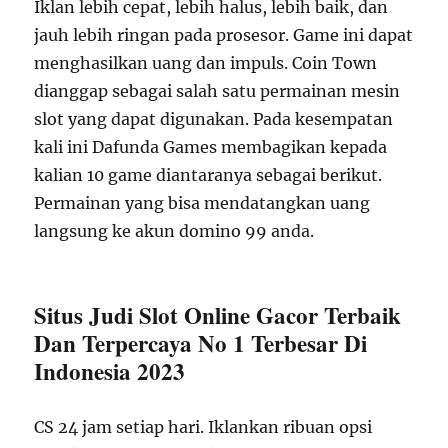
Iklan lebih cepat, lebih halus, lebih baik, dan
jauh lebih ringan pada prosesor. Game ini dapat
menghasilkan uang dan impuls. Coin Town
dianggap sebagai salah satu permainan mesin
slot yang dapat digunakan. Pada kesempatan
kali ini Dafunda Games membagikan kepada
kalian 10 game diantaranya sebagai berikut.
Permainan yang bisa mendatangkan uang
langsung ke akun domino 99 anda.
Situs Judi Slot Online Gacor Terbaik
Dan Terpercaya No 1 Terbesar Di
Indonesia 2023
CS 24 jam setiap hari. Iklankan ribuan opsi