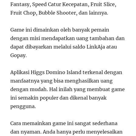
Fantasy, Speed ​​​​​​​​​​​​​​​Catur Kecepatan, Fruit Slice,
Fruit Chop, Bubble Shooter, dan lainnya.
Game ini dimainkan oleh banyak pemain
dengan misi mendapatkan uang tambahan dan
dapat dibayarkan melalui saldo LinkAja atau
Gopay.
Aplikasi Higgs Domino Island terkenal dengan
manfaatnya yang bisa menghasilkan uang
dengan mudah. Hal inilah yang membuat game
ini semakin populer dan dikenal banyak
pengguna.
Cara memainkan game ini sangat sederhana
dan nyaman. Anda hanya perlu menyelesaikan