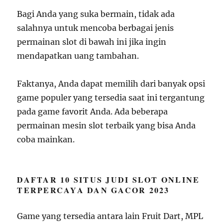
Bagi Anda yang suka bermain, tidak ada
salahnya untuk mencoba berbagai jenis
permainan slot di bawah ini jika ingin
mendapatkan uang tambahan.
Faktanya, Anda dapat memilih dari banyak opsi
game populer yang tersedia saat ini tergantung
pada game favorit Anda. Ada beberapa
permainan mesin slot terbaik yang bisa Anda
coba mainkan.
DAFTAR 10 SITUS JUDI SLOT ONLINE
TERPERCAYA DAN GACOR 2023
Game yang tersedia antara lain Fruit Dart, MPL