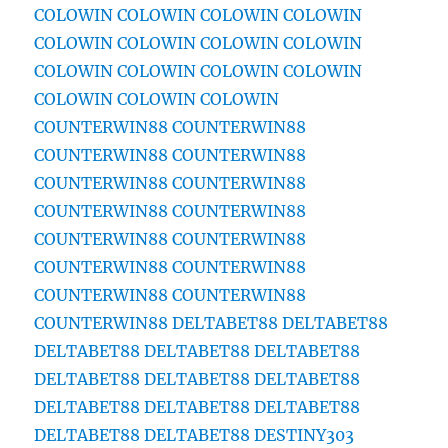
COLOWIN
COLOWIN
COLOWIN
COLOWIN
COLOWIN
COLOWIN
COLOWIN
COLOWIN
COLOWIN
COLOWIN
COLOWIN
COLOWIN
COLOWIN
COLOWIN
COLOWIN
COUNTERWIN88
COUNTERWIN88
COUNTERWIN88
COUNTERWIN88
COUNTERWIN88
COUNTERWIN88
COUNTERWIN88
COUNTERWIN88
COUNTERWIN88
COUNTERWIN88
COUNTERWIN88
COUNTERWIN88
COUNTERWIN88
COUNTERWIN88
COUNTERWIN88
DELTABET88
DELTABET88
DELTABET88
DELTABET88
DELTABET88
DELTABET88
DELTABET88
DELTABET88
DELTABET88
DELTABET88
DELTABET88
DELTABET88
DELTABET88
DESTINY303