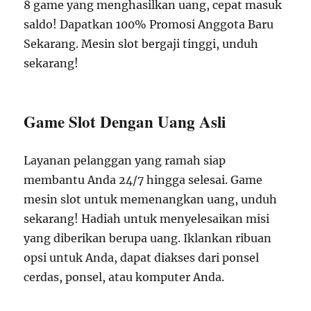
8 game yang menghasilkan uang, cepat masuk
saldo! Dapatkan 100% Promosi Anggota Baru
Sekarang. Mesin slot bergaji tinggi, unduh
sekarang!
Game Slot Dengan Uang Asli
Layanan pelanggan yang ramah siap
membantu Anda 24/7 hingga selesai. Game
mesin slot untuk memenangkan uang, unduh
sekarang! Hadiah untuk menyelesaikan misi
yang diberikan berupa uang. Iklankan ribuan
opsi untuk Anda, dapat diakses dari ponsel
cerdas, ponsel, atau komputer Anda.