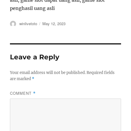
asli, game slot dapat uang asli, game slot
penghasil uang asli
Author
Posted
winlivetoto
May 12, 2023
on
Leave a Reply
Your email address will not be published.
Required fields
are marked
*
COMMENT
*