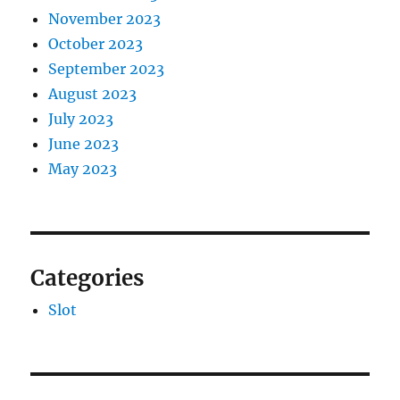
November 2023
October 2023
September 2023
August 2023
July 2023
June 2023
May 2023
Categories
Slot