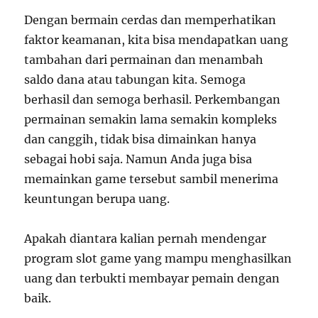
Dengan bermain cerdas dan memperhatikan
faktor keamanan, kita bisa mendapatkan uang
tambahan dari permainan dan menambah
saldo dana atau tabungan kita. Semoga
berhasil dan semoga berhasil. Perkembangan
permainan semakin lama semakin kompleks
dan canggih, tidak bisa dimainkan hanya
sebagai hobi saja. Namun Anda juga bisa
memainkan game tersebut sambil menerima
keuntungan berupa uang.
Apakah diantara kalian pernah mendengar
program slot game yang mampu menghasilkan
uang dan terbukti membayar pemain dengan
baik.