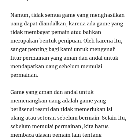
Namun, tidak semua game yang menghasilkan
uang dapat diandalkan, karena ada game yang
tidak membayar pemain atau bahkan
merupakan bentuk penipuan. Oleh karena itu,
sangat penting bagi kami untuk mengenali
fitur permainan yang aman dan andal untuk
mendapatkan uang sebelum memulai
permainan.
Game yang aman dan andal untuk
memenangkan uang adalah game yang
berlisensi resmi dan tidak memerlukan isi
ulang atau setoran sebelum bermain. Selain itu,
sebelum memulai permainan, kita harus
membaca ulasan pemain lain tentang