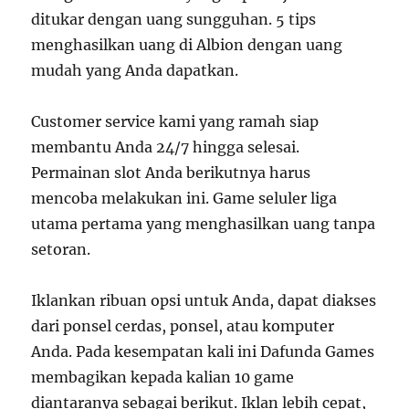
ditukar dengan uang sungguhan. 5 tips
menghasilkan uang di Albion dengan uang
mudah yang Anda dapatkan.
Customer service kami yang ramah siap
membantu Anda 24/7 hingga selesai.
Permainan slot Anda berikutnya harus
mencoba melakukan ini. Game seluler liga
utama pertama yang menghasilkan uang tanpa
setoran.
Iklankan ribuan opsi untuk Anda, dapat diakses
dari ponsel cerdas, ponsel, atau komputer
Anda. Pada kesempatan kali ini Dafunda Games
membagikan kepada kalian 10 game
diantaranya sebagai berikut. Iklan lebih cepat,