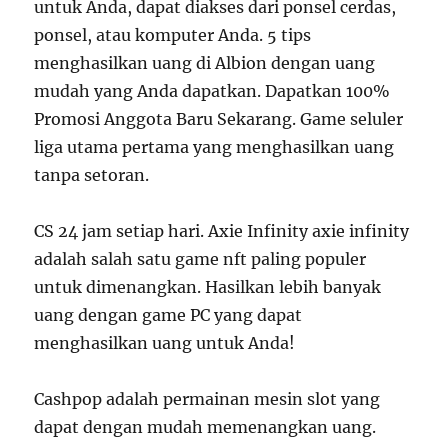
untuk Anda, dapat diakses dari ponsel cerdas,
ponsel, atau komputer Anda. 5 tips
menghasilkan uang di Albion dengan uang
mudah yang Anda dapatkan. Dapatkan 100%
Promosi Anggota Baru Sekarang. Game seluler
liga utama pertama yang menghasilkan uang
tanpa setoran.
CS 24 jam setiap hari. Axie Infinity axie infinity
adalah salah satu game nft paling populer
untuk dimenangkan. Hasilkan lebih banyak
uang dengan game PC yang dapat
menghasilkan uang untuk Anda!
Cashpop adalah permainan mesin slot yang
dapat dengan mudah memenangkan uang.