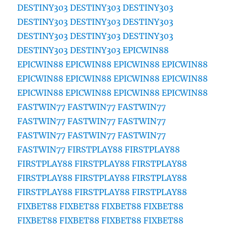
DESTINY303
DESTINY303
DESTINY303
DESTINY303
DESTINY303
DESTINY303
DESTINY303
DESTINY303
DESTINY303
DESTINY303
DESTINY303
EPICWIN88
EPICWIN88
EPICWIN88
EPICWIN88
EPICWIN88
EPICWIN88
EPICWIN88
EPICWIN88
EPICWIN88
EPICWIN88
EPICWIN88
EPICWIN88
EPICWIN88
FASTWIN77
FASTWIN77
FASTWIN77
FASTWIN77
FASTWIN77
FASTWIN77
FASTWIN77
FASTWIN77
FASTWIN77
FASTWIN77
FIRSTPLAY88
FIRSTPLAY88
FIRSTPLAY88
FIRSTPLAY88
FIRSTPLAY88
FIRSTPLAY88
FIRSTPLAY88
FIRSTPLAY88
FIRSTPLAY88
FIRSTPLAY88
FIRSTPLAY88
FIXBET88
FIXBET88
FIXBET88
FIXBET88
FIXBET88
FIXBET88
FIXBET88
FIXBET88