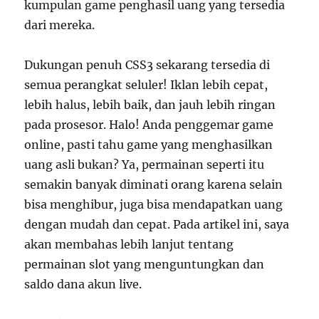
kumpulan game penghasil uang yang tersedia
dari mereka.
Dukungan penuh CSS3 sekarang tersedia di
semua perangkat seluler! Iklan lebih cepat,
lebih halus, lebih baik, dan jauh lebih ringan
pada prosesor. Halo! Anda penggemar game
online, pasti tahu game yang menghasilkan
uang asli bukan? Ya, permainan seperti itu
semakin banyak diminati orang karena selain
bisa menghibur, juga bisa mendapatkan uang
dengan mudah dan cepat. Pada artikel ini, saya
akan membahas lebih lanjut tentang
permainan slot yang menguntungkan dan
saldo dana akun live.