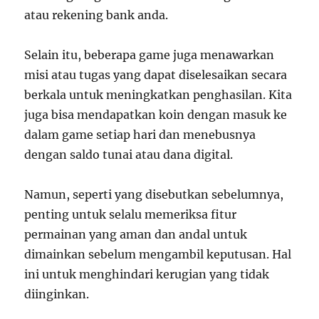
atau rekening bank anda.
Selain itu, beberapa game juga menawarkan
misi atau tugas yang dapat diselesaikan secara
berkala untuk meningkatkan penghasilan. Kita
juga bisa mendapatkan koin dengan masuk ke
dalam game setiap hari dan menebusnya
dengan saldo tunai atau dana digital.
Namun, seperti yang disebutkan sebelumnya,
penting untuk selalu memeriksa fitur
permainan yang aman dan andal untuk
dimainkan sebelum mengambil keputusan. Hal
ini untuk menghindari kerugian yang tidak
diinginkan.