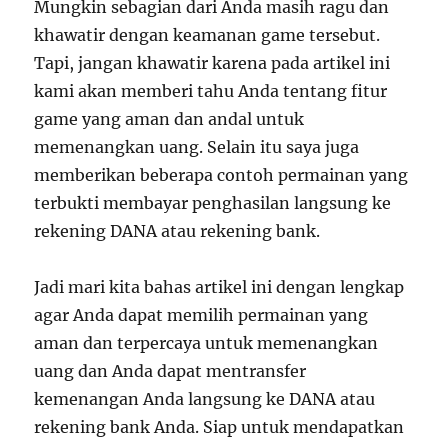
Mungkin sebagian dari Anda masih ragu dan
khawatir dengan keamanan game tersebut.
Tapi, jangan khawatir karena pada artikel ini
kami akan memberi tahu Anda tentang fitur
game yang aman dan andal untuk
memenangkan uang. Selain itu saya juga
memberikan beberapa contoh permainan yang
terbukti membayar penghasilan langsung ke
rekening DANA atau rekening bank.
Jadi mari kita bahas artikel ini dengan lengkap
agar Anda dapat memilih permainan yang
aman dan terpercaya untuk memenangkan
uang dan Anda dapat mentransfer
kemenangan Anda langsung ke DANA atau
rekening bank Anda. Siap untuk mendapatkan