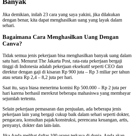
Banyak
Jika demikian, inilah 23 cara yang saya yakini, jika dilakukan
dengan benar, kita dapat menghasilkan uang yang layak dalam
sehari.
Bagaimana Cara Menghasilkan Uang Dengan
Canva?
Tidak semua jenis pekerjaan bisa menghasilkan banyak uang dalam
satu hari. Menurut The Jakarta Post, rata-rata pekerjaan bergaji
tinggi di Indonesia adalah pekerjaan eksekutif seperti CEO dan
direktur dengan gaji di kisaran Rp 900 juta – Rp 3 miliar per tahun
atau setara Rp 2,4 – 8,2 juta per hari.
Saat itu, saya biasa menerima komisi Rp 500.000 – Rp 2 juta per
hari karena berhasil merekrut beberapa mahasiswa yang membayar
sejumlah tertentu.
Selain pekerjaan pemasaran dan penjualan, ada beberapa jenis
pekerjaan lain yang bergaji cukup baik dalam sehari seperti dokter,
pengacara, konsultan pajak/konstruksi, perencana keuangan, artis,
penyanyi, dokter dan lain-lain.
Jika Anda melihat daftar 100 orang terkaya di dunia, Anda akan