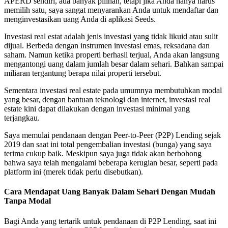
APERD sendiri, ada banyak pilihan, tetapi jika Anda hanya harus
memilih satu, saya sangat menyarankan Anda untuk mendaftar dan
menginvestasikan uang Anda di aplikasi Seeds.
Investasi real estat adalah jenis investasi yang tidak likuid atau sulit
dijual. Berbeda dengan instrumen investasi emas, reksadana dan
saham. Namun ketika properti berhasil terjual, Anda akan langsung
mengantongi uang dalam jumlah besar dalam sehari. Bahkan sampai
miliaran tergantung berapa nilai properti tersebut.
Sementara investasi real estate pada umumnya membutuhkan modal
yang besar, dengan bantuan teknologi dan internet, investasi real
estate kini dapat dilakukan dengan investasi minimal yang
terjangkau.
Saya memulai pendanaan dengan Peer-to-Peer (P2P) Lending sejak
2019 dan saat ini total pengembalian investasi (bunga) yang saya
terima cukup baik. Meskipun saya juga tidak akan berbohong
bahwa saya telah mengalami beberapa kerugian besar, seperti pada
platform ini (merek tidak perlu disebutkan).
Cara Mendapat Uang Banyak Dalam Sehari Dengan Mudah
Tanpa Modal
Bagi Anda yang tertarik untuk pendanaan di P2P Lending, saat ini