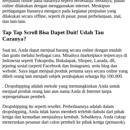
Berjualan online pada dasarnya seperti berbelanja. Bedanya, jualan
online dilakukan dengan menggunakan internet. Meskipun
perdagangan biasanya mengacu pada kegiatan penjualan yang
dilakukan secara offline, seperti di pasar, pusat perbelanjaan, mal,
dan lain-lain.
Tap Tap Scroll Bisa Dapet Duit! Udah Tau
Caranya?
Saat ini, Anda dapat menjual barang secara online dengan mudah
dan gratis melalui berbagai cara. Misalnya marketplace terpercaya di
Indonesia seperti Tokopedia, Bukalapak, Shopee, Lazada, dll,
jejaring sosial (seperti Facebook dan Instagram), serta blog dan
website. Saya ingat menjual produk pertama saya secara online yang
dibeli orang lain menjadi subjek pembajakan seharga Rp 100.000.
. Dropshipping adalah metode yang memungkinkan Anda untuk
menjual produk orang lain atas nama Anda di Internet tanpa
sepengetahuan pembeli.
Dropshipping itu seperti reseller. Perbedaannya adalah dalam
dropshipping, Anda tidak harus membeli terlebih dahulu dari pihak
ketiga dan kemudian menjualnya kembali. Sebaliknya, Anda cukup
meneruskan pesanan dari calon pembeli ke pihak ketiga (pemasok).