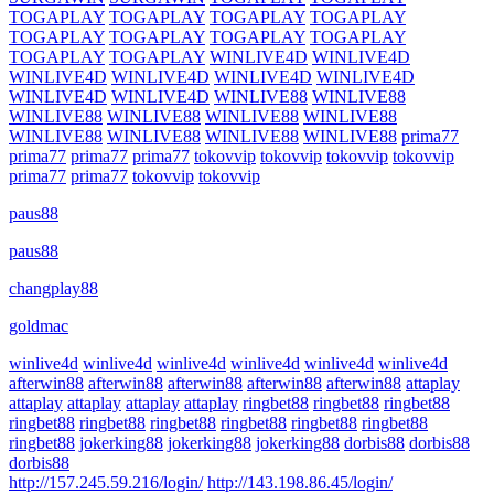
TOGAPLAY
TOGAPLAY
TOGAPLAY
TOGAPLAY
TOGAPLAY
TOGAPLAY
TOGAPLAY
TOGAPLAY
TOGAPLAY
TOGAPLAY
WINLIVE4D
WINLIVE4D
WINLIVE4D
WINLIVE4D
WINLIVE4D
WINLIVE4D
WINLIVE4D
WINLIVE4D
WINLIVE88
WINLIVE88
WINLIVE88
WINLIVE88
WINLIVE88
WINLIVE88
WINLIVE88
WINLIVE88
WINLIVE88
WINLIVE88
prima77
prima77
prima77
prima77
tokovvip
tokovvip
tokovvip
tokovvip
prima77
prima77
tokovvip
tokovvip
paus88
paus88
changplay88
goldmac
winlive4d
winlive4d
winlive4d
winlive4d
winlive4d
winlive4d
afterwin88
afterwin88
afterwin88
afterwin88
afterwin88
attaplay
attaplay
attaplay
attaplay
attaplay
ringbet88
ringbet88
ringbet88
ringbet88
ringbet88
ringbet88
ringbet88
ringbet88
ringbet88
ringbet88
jokerking88
jokerking88
jokerking88
dorbis88
dorbis88
dorbis88
http://157.245.59.216/login/
http://143.198.86.45/login/