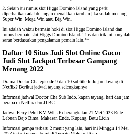
2. Selain itu rumus slot Higgs Domino Island yang perlu
diperhatikan adalah jangan menaikkan taruhan jika sudah menang
Super Win, Mega Win atau Big Win.
Ini adalah waktu bermain hoki di slot Higgs Domino Island dan
rumus bermain slot Higgs Domino Island. Tips dan trik ini hanyalah
saran berdasarkan pengalaman pemain lain.**
Daftar 10 Situs Judi Slot Online Gacor
Judi Slot Jackpot Terbesar Gampang
Menang 2022
Drama Doctor Cha episode 9 dan 10 subtitle Indo jam tayang di
Netflix? Berikut jadwal tayang selengkapnya
Informasi jadwal Doctor Cha Sub Indo, kapan tayang, hari dan jam
berapa di Netflix dan JTBC
Jadwal Ferry Pelni KM Wilis Keberangkatan 21 Mei 2023 Rute
Labuan Bajo Bima, Makasar, Ende, Kupang, Batu Licin
Informasi gempa terbaru 2 menit yang lalu, hari ini Minggu 14 Mei
2023 terjadi gempa bumi di Ternate Maluku Utara.