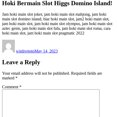
Hoki Bermain Slot Higgs Domino Island!
Jam hoki main slot joker, jam hoki main slot mahjong, jam hoki
main slot domino island, biar hoki main slot, jam2 hoki main slot,
jam hoki main slot, jam hoki main slot olympus, jam hoki main slot
aztec gems, jam hoki main slot fafa, jam hoki main slot roma, cara
hoki main slot, jam hoki main slot pragmatic 2022
Author
Posted
on
winlivetoto
May 14, 2023
Leave a Reply
Your email address will not be published.
Required fields are
marked
*
Comment
*