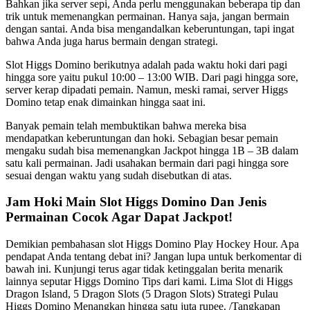
Bahkan jika server sepi, Anda perlu menggunakan beberapa tip dan
trik untuk memenangkan permainan. Hanya saja, jangan bermain
dengan santai. Anda bisa mengandalkan keberuntungan, tapi ingat
bahwa Anda juga harus bermain dengan strategi.
Slot Higgs Domino berikutnya adalah pada waktu hoki dari pagi
hingga sore yaitu pukul 10:00 – 13:00 WIB. Dari pagi hingga sore,
server kerap dipadati pemain. Namun, meski ramai, server Higgs
Domino tetap enak dimainkan hingga saat ini.
Banyak pemain telah membuktikan bahwa mereka bisa
mendapatkan keberuntungan dan hoki. Sebagian besar pemain
mengaku sudah bisa memenangkan Jackpot hingga 1B – 3B dalam
satu kali permainan. Jadi usahakan bermain dari pagi hingga sore
sesuai dengan waktu yang sudah disebutkan di atas.
Jam Hoki Main Slot Higgs Domino Dan Jenis
Permainan Cocok Agar Dapat Jackpot!
Demikian pembahasan slot Higgs Domino Play Hockey Hour. Apa
pendapat Anda tentang debat ini? Jangan lupa untuk berkomentar di
bawah ini. Kunjungi terus agar tidak ketinggalan berita menarik
lainnya seputar Higgs Domino Tips dari kami. Lima Slot di Higgs
Dragon Island, 5 Dragon Slots (5 Dragon Slots) Strategi Pulau
Higgs Domino Menangkan hingga satu juta rupee. /Tangkapan