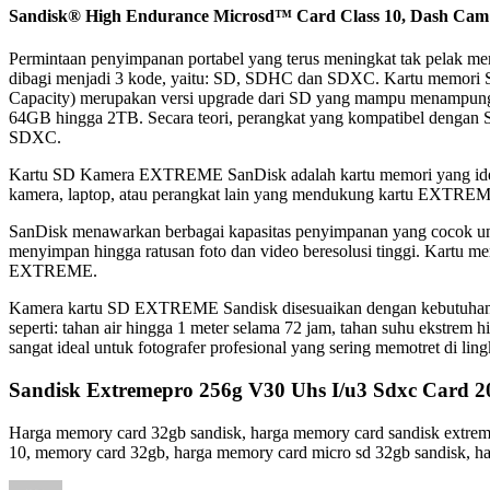
Sandisk® High Endurance Microsd™ Card Class 10, Dash Ca
Permintaan penyimpanan portabel yang terus meningkat tak pelak me
dibagi menjadi 3 kode, yaitu: SD, SDHC dan SDXC. Kartu memori
Capacity) merupakan versi upgrade dari SD yang mampu menampung
64GB hingga 2TB. Secara teori, perangkat yang kompatibel deng
SDXC.
Kartu SD Kamera EXTREME SanDisk adalah kartu memori yang ideal 
kamera, laptop, atau perangkat lain yang mendukung kartu EXTRE
SanDisk menawarkan berbagai kapasitas penyimpanan yang cocok unt
menyimpan hingga ratusan foto dan video beresolusi tinggi. Kartu 
EXTREME.
Kamera kartu SD EXTREME Sandisk disesuaikan dengan kebutuhan pe
seperti: tahan air hingga 1 meter selama 72 jam, tahan suhu ekstrem 
sangat ideal untuk fotografer profesional yang sering memotret di l
Sandisk Extremepro 256g V30 Uhs I/u3 Sdxc Card 2
Harga memory card 32gb sandisk, harga memory card sandisk extreme
10, memory card 32gb, harga memory card micro sd 32gb sandisk, h
Author
Posted