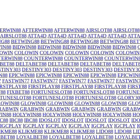
ERWIN88
AFTERWIN88
AFTERWIN88
AIRSLOT88
AIRSLOT88
AIRSLOT88
ATTA4D
ATTA4D
ATTA4D
ATTA4D
ATTA4D
ATT
NG88
BETWING88
BETWING88
BETWING88
BETWING88
BET
IN88
BIDWIN88
BIDWIN88
BIDWIN88
BIDWIN88
BIDWIN88
OWIN
COLOWIN
COLOWIN
COLOWIN
COLOWIN
COLOWIN
ERWIN88
COUNTERWIN88
COUNTERWIN88
COUNTERWIN
BET88
DELTABET88
DELTABET88
DELTABET88
DELTABET
STINY303
DESTINY303
DESTINY303
DESTINY303
DESTINY3
N88
EPICWIN88
EPICWIN88
EPICWIN88
EPICWIN88
EPICWIN
7
FASTWIN77
FASTWIN77
FASTWIN77
FASTWIN77
FASTWIN
IRSTPLAY88
FIRSTPLAY88
FIRSTPLAY88
FIRSTPLAY88
FIRS
88
FIXBET88
FORTUNESLOT88
FORTUNESLOT88
FORTUNE
TUNESLOT88
FORTUNESLOT88
FORTUNESLOT88
GLORY30
LOWIN88
GLOWIN88
GLOWIN88
GLOWIN88
GLOWIN88
GLO
RABWIN
GRABWIN
GRABWIN
GRABWIN
GRABWIN
GRABW
IN88
HOLYWIN88
HOLYWIN88
HOLYWIN88
HOLYWIN88
HO
BC88
IBC88
IBC88
IDOSLOT
IDOSLOT
IDOSLOT
IDOSLOT
ID
IGCPLAY
IGCPLAY
IGCPLAY
IGCPLAY
IGCPLAY
IGCPLAY
I
IKME88
KLIKME88
KLIKME88
KLIKME88
LIDO88
LIDO88
LI
BET88
LOYALBET88
LOYALBET88
LOYALBET88
LOYALBET