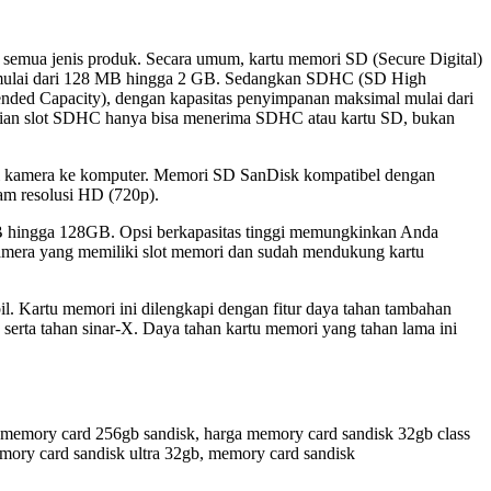
 semua jenis produk. Secara umum, kartu memori SD (Secure Digital)
 mulai dari 128 MB hingga 2 GB. Sedangkan SDHC (SD High
ed Capacity), dengan kapasitas penyimpanan maksimal mulai dari
ian slot SDHC hanya bisa menerima SDHC atau kartu SD, bukan
i kamera ke komputer. Memori SD SanDisk kompatibel dengan
m resolusi HD (720p).
2GB hingga 128GB. Opsi berkapasitas tinggi memungkinkan Anda
kamera yang memiliki slot memori dan sudah mendukung kartu
Kartu memori ini dilengkapi dengan fitur daya tahan tambahan
 serta tahan sinar-X. Daya tahan kartu memori yang tahan lama ini
 memory card 256gb sandisk, harga memory card sandisk 32gb class
ory card sandisk ultra 32gb, memory card sandisk