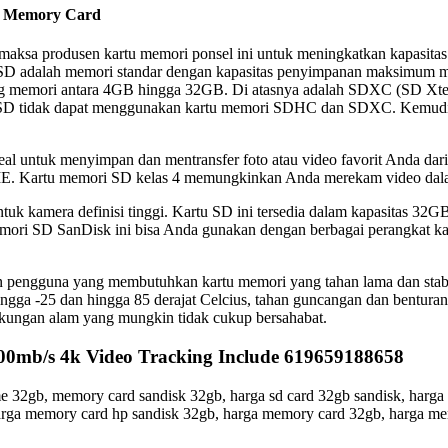
m Memory Card
maksa produsen kartu memori ponsel ini untuk meningkatkan kapasitas
 SD adalah memori standar dengan kapasitas penyimpanan maksimum
 memori antara 4GB hingga 32GB. Di atasnya adalah SDXC (SD Xtend
an SD tidak dapat menggunakan kartu memori SDHC dan SDXC. Kemud
untuk menyimpan dan mentransfer foto atau video favorit Anda dar
ME. Kartu memori SD kelas 4 memungkinkan Anda merekam video dala
uk kamera definisi tinggi. Kartu SD ini tersedia dalam kapasitas 3
memori SD SanDisk ini bisa Anda gunakan dengan berbagai perangkat 
ngguna yang membutuhkan kartu memori yang tahan lama dan stabil. 
hingga -25 dan hingga 85 derajat Celcius, tahan guncangan dan benturan
ingkungan alam yang mungkin tidak cukup bersahabat.
00mb/s 4k Video Tracking Include 619659188658
 32gb, memory card sandisk 32gb, harga sd card 32gb sandisk, harga
arga memory card hp sandisk 32gb, harga memory card 32gb, harga mem