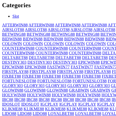
Categories
Slot
AFTERWIN88
AFTERWIN88
AFTERWIN88
AFTERWIN88
AFT
AIRSLOT88
AIRSLOT88
AIRSLOT88
AIRSLOT88
AIRSLOT88
BETWING88
BETWING88
BETWING88
BETWING88
BETWI
BIDWIN88
BIDWIN88
BIDWIN88
BIDWIN88
BIDWIN88
BIDW
COLOWIN
COLOWIN
COLOWIN
COLOWIN
COLOWIN
COL
COUNTERWIN88
COUNTERWIN88
COUNTERWIN88
COUNT
COUNTERWIN88
COUNTERWIN88
COUNTERWIN88
DELTA
DELTABET88
DELTABET88
DELTABET88
DELTABET88
DE
DESTINY303
DESTINY303
DESTINY303
EPICWIN88
EPICWI
EPICWIN88
EPICWIN88
FASTWIN77
FASTWIN77
FASTWIN7
FIRSTPLAY88
FIRSTPLAY88
FIRSTPLAY88
FIRSTPLAY88
F
FIXBET88
FIXBET88
FIXBET88
FIXBET88
FIXBET88
FIXBET
FORTUNESLOT88
FORTUNESLOT88
FORTUNESLOT88
FOR
GLORY303
GLORY303
GLORY303
GLORY303
GLORY303
G
GLOWIN88
GLOWIN88
GLOWIN88
GRABWIN
GRABWIN
G
HOLYWIN88
HOLYWIN88
HOLYWIN88
HOLYWIN88
HOLYW
IBC88
IBC88
IBC88
IBC88
IBC88
IBC88
IBC88
IBC88
IBC88
I
IDOSLOT
IDOSLOT
IGCPLAY
IGCPLAY
IGCPLAY
IGCPLAY
KLIKME88
KLIKME88
KLIKME88
KLIKME88
KLIKME88
KL
LIDO88
LIDO88
LIDO88
LOYALBET88
LOYALBET88
LOYAL