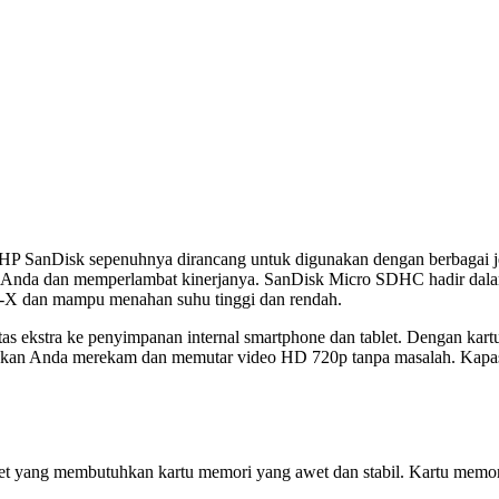
SanDisk sepenuhnya dirancang untuk digunakan dengan berbagai jenis 
asi Anda dan memperlambat kinerjanya. SanDisk Micro SDHC hadir dala
nar-X dan mampu menahan suhu tinggi dan rendah.
ekstra ke penyimpanan internal smartphone dan tablet. Dengan kart
inkan Anda merekam dan memutar video HD 720p tanpa masalah. Kapasi
ang membutuhkan kartu memori yang awet dan stabil. Kartu memori po