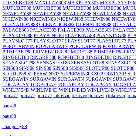
LOYALBET88
MAXPLAY303
MAXPLAY303
MAXPLAY303
M
MUTUBET88
MUTUBET88
MUTUBET88
MUTUBET88
MUTU
NEWPLAY88
NEWPLAY88
NEWPLAY88
NEWPLAY88
NEWP
NICEWIN88
NICEWIN88
NICEWIN88
NICEWIN88
NICEWIN8
OLENATION888
OLENATION888
OLENATION888
OLENATI
PALACE303
PALACE303
PALACE303
PALACE303
PALACE3
PLAYKING88
PLAYKING88
PLAYKING88
PLAYKING88
PL
PLAYSLOT77
PLAYSLOT77
PLAYSLOT77
PLAYSLOT77
PL
POPULARWIN
POPULARWIN
POPULARWIN
POPULARWIN
PRIMEBET88
PRIMEBET88
PRIMEBET88
PRIMEBET88
PRIM
RINGBET88
RINGBET88
RINGBET88
RINGBET88
RINGBET
SENSASLOT88
SENSASLOT88
SENSASLOT88
SENSASLOT8
SINS88
SINS88
SINS88
SINS88
SINS88
SLOTUP88
SLOTUP88
SLOTUP88
SUPERWIN303
SUPERWIN303
SUPERWIN303
SU
SURGAWIN
SURGAWIN
SURGAWIN
SURGAWIN
SURGAW
TOGAPLAY
TOGAPLAY
TOGAPLAY
TOGAPLAY
TOGAPL
WINLIVE4D
WINLIVE4D
WINLIVE4D
WINLIVE4D
WINLIVE
prima77
prima77
prima77
tokovvip
tokovvip
tokovvip
tokovvip
prim
paus88
paus88
changplay88