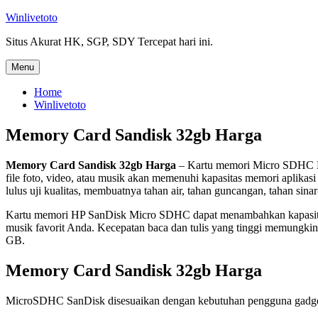
Skip
Winlivetoto
to
Situs Akurat HK, SGP, SDY Tercepat hari ini.
content
Menu
Home
Winlivetoto
Memory Card Sandisk 32gb Harga
Memory Card Sandisk 32gb Harga
– Kartu memori Micro SDHC HP 
file foto, video, atau musik akan memenuhi kapasitas memori aplik
lulus uji kualitas, membuatnya tahan air, tahan guncangan, tahan si
Kartu memori HP SanDisk Micro SDHC dapat menambahkan kapasitas 
musik favorit Anda. Kecepatan baca dan tulis yang tinggi memungk
GB.
Memory Card Sandisk 32gb Harga
MicroSDHC SanDisk disesuaikan dengan kebutuhan pengguna gadget y