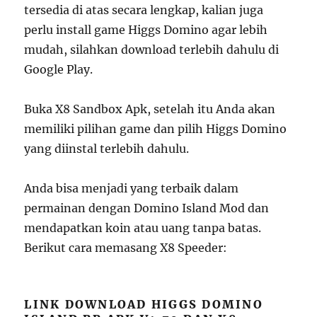
tersedia di atas secara lengkap, kalian juga
perlu install game Higgs Domino agar lebih
mudah, silahkan download terlebih dahulu di
Google Play.
Buka X8 Sandbox Apk, setelah itu Anda akan
memiliki pilihan game dan pilih Higgs Domino
yang diinstal terlebih dahulu.
Anda bisa menjadi yang terbaik dalam
permainan dengan Domino Island Mod dan
mendapatkan koin atau uang tanpa batas.
Berikut cara memasang X8 Speeder:
LINK DOWNLOAD HIGGS DOMINO