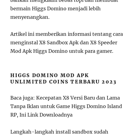
bahkan mengklaim bebas topi dan membuat
bermain Higgs Domino menjadi lebih
menyenangkan.
Artikel ini memberikan informasi tentang cara
menginstal X8 Sandbox Apk dan X8 Speeder
Mod Apk Higgs Domino untuk para gamer.
HIGGS DOMINO MOD APK
UNLIMITED COINS TERBARU 2023
Baca juga: Kecepatan X8 Versi Baru dan Lama
Tanpa Iklan untuk Game Higgs Domino Island
RP, Ini Link Downloadnya
Langkah-langkah install sandbox sudah