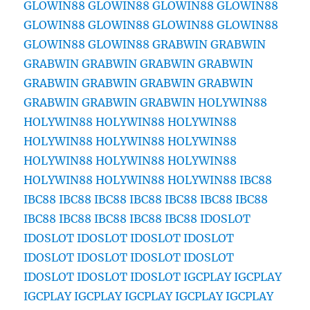
GLOWIN88
GLOWIN88
GLOWIN88
GLOWIN88
GLOWIN88
GLOWIN88
GLOWIN88
GLOWIN88
GLOWIN88
GLOWIN88
GRABWIN
GRABWIN
GRABWIN
GRABWIN
GRABWIN
GRABWIN
GRABWIN
GRABWIN
GRABWIN
GRABWIN
GRABWIN
GRABWIN
GRABWIN
HOLYWIN88
HOLYWIN88
HOLYWIN88
HOLYWIN88
HOLYWIN88
HOLYWIN88
HOLYWIN88
HOLYWIN88
HOLYWIN88
HOLYWIN88
HOLYWIN88
HOLYWIN88
HOLYWIN88
IBC88
IBC88
IBC88
IBC88
IBC88
IBC88
IBC88
IBC88
IBC88
IBC88
IBC88
IBC88
IBC88
IDOSLOT
IDOSLOT
IDOSLOT
IDOSLOT
IDOSLOT
IDOSLOT
IDOSLOT
IDOSLOT
IDOSLOT
IDOSLOT
IDOSLOT
IDOSLOT
IGCPLAY
IGCPLAY
IGCPLAY
IGCPLAY
IGCPLAY
IGCPLAY
IGCPLAY