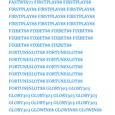
FASTWIN77
FIRSTPLAY88
FIRSTPLAY88
FIRSTPLAY88
FIRSTPLAY88
FIRSTPLAY88
FIRSTPLAY88
FIRSTPLAY88
FIRSTPLAY88
FIRSTPLAY88
FIRSTPLAY88
FIRSTPLAY88
FIXBET88
FIXBET88
FIXBET88
FIXBET88
FIXBET88
FIXBET88
FIXBET88
FIXBET88
FIXBET88
FIXBET88
FIXBET88
FORTUNESLOT88
FORTUNESLOT88
FORTUNESLOT88
FORTUNESLOT88
FORTUNESLOT88
FORTUNESLOT88
FORTUNESLOT88
FORTUNESLOT88
FORTUNESLOT88
FORTUNESLOT88
FORTUNESLOT88
GLORY303
GLORY303
GLORY303
GLORY303
GLORY303
GLORY303
GLORY303
GLORY303
GLORY303
GLORY303
GLORY303
GLOWIN88
GLOWIN88
GLOWIN88