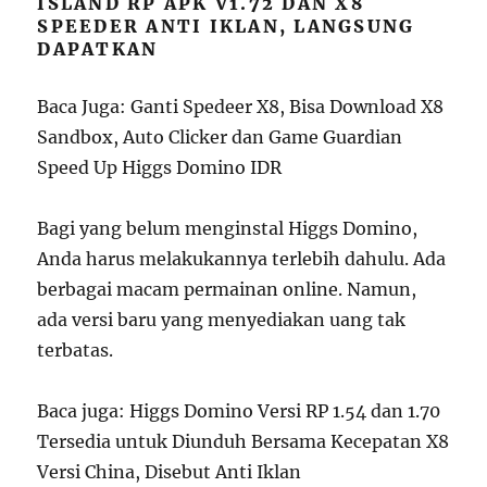
ISLAND RP APK V1.72 DAN X8
SPEEDER ANTI IKLAN, LANGSUNG
DAPATKAN
Baca Juga: Ganti Spedeer X8, Bisa Download X8
Sandbox, Auto Clicker dan Game Guardian
Speed ​​Up Higgs Domino IDR
Bagi yang belum menginstal Higgs Domino,
Anda harus melakukannya terlebih dahulu. Ada
berbagai macam permainan online. Namun,
ada versi baru yang menyediakan uang tak
terbatas.
Baca juga: Higgs Domino Versi RP 1.54 dan 1.70
Tersedia untuk Diunduh Bersama Kecepatan X8
Versi China, Disebut Anti Iklan