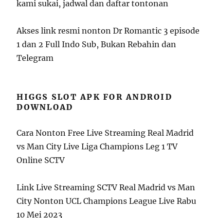
kami sukai, jadwal dan daftar tontonan
Akses link resmi nonton Dr Romantic 3 episode
1 dan 2 Full Indo Sub, Bukan Rebahin dan
Telegram
HIGGS SLOT APK FOR ANDROID
DOWNLOAD
Cara Nonton Free Live Streaming Real Madrid
vs Man City Live Liga Champions Leg 1 TV
Online SCTV
Link Live Streaming SCTV Real Madrid vs Man
City Nonton UCL Champions League Live Rabu
10 Mei 2023