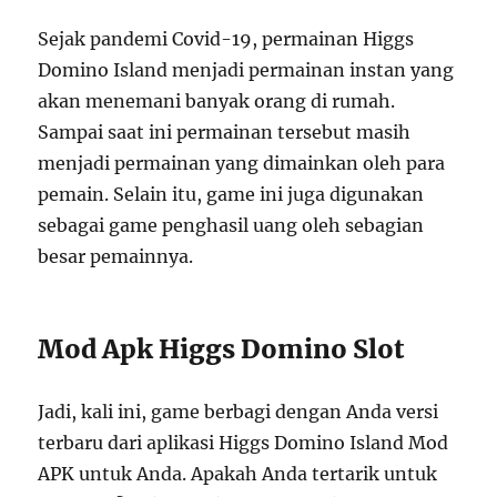
Sejak pandemi Covid-19, permainan Higgs
Domino Island menjadi permainan instan yang
akan menemani banyak orang di rumah.
Sampai saat ini permainan tersebut masih
menjadi permainan yang dimainkan oleh para
pemain. Selain itu, game ini juga digunakan
sebagai game penghasil uang oleh sebagian
besar pemainnya.
Mod Apk Higgs Domino Slot
Jadi, kali ini, game berbagi dengan Anda versi
terbaru dari aplikasi Higgs Domino Island Mod
APK untuk Anda. Apakah Anda tertarik untuk