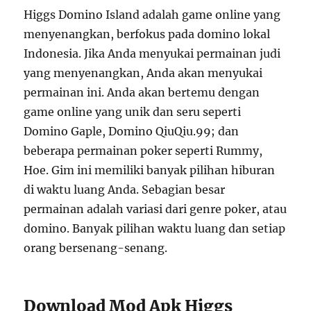
Higgs Domino Island adalah game online yang
menyenangkan, berfokus pada domino lokal
Indonesia. Jika Anda menyukai permainan judi
yang menyenangkan, Anda akan menyukai
permainan ini. Anda akan bertemu dengan
game online yang unik dan seru seperti
Domino Gaple, Domino QiuQiu.99; dan
beberapa permainan poker seperti Rummy,
Hoe. Gim ini memiliki banyak pilihan hiburan
di waktu luang Anda. Sebagian besar
permainan adalah variasi dari genre poker, atau
domino. Banyak pilihan waktu luang dan setiap
orang bersenang-senang.
Download Mod Apk Higgs