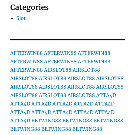
Categories
Slot
AFTERWIN88
AFTERWIN88
AFTERWIN88
AFTERWIN88
AFTERWIN88
AFTERWIN88
AFTERWIN88
AIRSLOT88
AIRSLOT88
AIRSLOT88
AIRSLOT88
AIRSLOT88
AIRSLOT88
AIRSLOT88
AIRSLOT88
AIRSLOT88
AIRSLOT88
AIRSLOT88
AIRSLOT88
AIRSLOT88
ATTA4D
ATTA4D
ATTA4D
ATTA4D
ATTA4D
ATTA4D
ATTA4D
ATTA4D
ATTA4D
ATTA4D
ATTA4D
ATTA4D
BETWING88
BETWING88
BETWING88
BETWING88
BETWING88
BETWING88