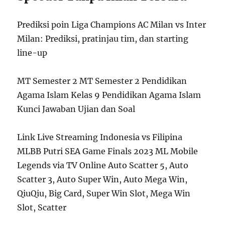
Prediksi poin Liga Champions AC Milan vs Inter
Milan: Prediksi, pratinjau tim, dan starting
line-up
MT Semester 2 MT Semester 2 Pendidikan
Agama Islam Kelas 9 Pendidikan Agama Islam
Kunci Jawaban Ujian dan Soal
Link Live Streaming Indonesia vs Filipina
MLBB Putri SEA Game Finals 2023 ML Mobile
Legends via TV Online Auto Scatter 5, Auto
Scatter 3, Auto Super Win, Auto Mega Win,
QiuQiu, Big Card, Super Win Slot, Mega Win
Slot, Scatter