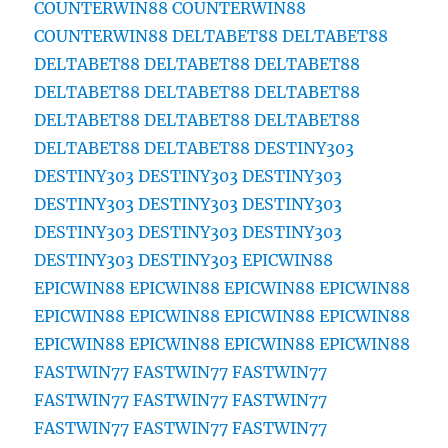
COUNTERWIN88
COUNTERWIN88
COUNTERWIN88
DELTABET88
DELTABET88
DELTABET88
DELTABET88
DELTABET88
DELTABET88
DELTABET88
DELTABET88
DELTABET88
DELTABET88
DELTABET88
DELTABET88
DELTABET88
DESTINY303
DESTINY303
DESTINY303
DESTINY303
DESTINY303
DESTINY303
DESTINY303
DESTINY303
DESTINY303
DESTINY303
DESTINY303
DESTINY303
EPICWIN88
EPICWIN88
EPICWIN88
EPICWIN88
EPICWIN88
EPICWIN88
EPICWIN88
EPICWIN88
EPICWIN88
EPICWIN88
EPICWIN88
EPICWIN88
EPICWIN88
FASTWIN77
FASTWIN77
FASTWIN77
FASTWIN77
FASTWIN77
FASTWIN77
FASTWIN77
FASTWIN77
FASTWIN77