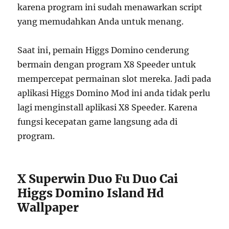
karena program ini sudah menawarkan script
yang memudahkan Anda untuk menang.
Saat ini, pemain Higgs Domino cenderung
bermain dengan program X8 Speeder untuk
mempercepat permainan slot mereka. Jadi pada
aplikasi Higgs Domino Mod ini anda tidak perlu
lagi menginstall aplikasi X8 Speeder. Karena
fungsi kecepatan game langsung ada di
program.
X Superwin Duo Fu Duo Cai
Higgs Domino Island Hd
Wallpaper