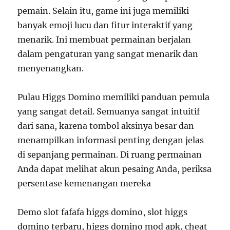
pemain. Selain itu, game ini juga memiliki
banyak emoji lucu dan fitur interaktif yang
menarik. Ini membuat permainan berjalan
dalam pengaturan yang sangat menarik dan
menyenangkan.
Pulau Higgs Domino memiliki panduan pemula
yang sangat detail. Semuanya sangat intuitif
dari sana, karena tombol aksinya besar dan
menampilkan informasi penting dengan jelas
di sepanjang permainan. Di ruang permainan
Anda dapat melihat akun pesaing Anda, periksa
persentase kemenangan mereka
Demo slot fafafa higgs domino, slot higgs
domino terbaru, higgs domino mod apk, cheat