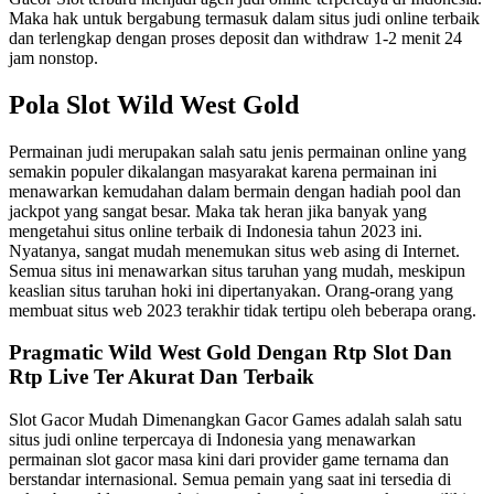
Maka hak untuk bergabung termasuk dalam situs judi online terbaik
dan terlengkap dengan proses deposit dan withdraw 1-2 menit 24
jam nonstop.
Pola Slot Wild West Gold
Permainan judi merupakan salah satu jenis permainan online yang
semakin populer dikalangan masyarakat karena permainan ini
menawarkan kemudahan dalam bermain dengan hadiah pool dan
jackpot yang sangat besar. Maka tak heran jika banyak yang
mengetahui situs online terbaik di Indonesia tahun 2023 ini.
Nyatanya, sangat mudah menemukan situs web asing di Internet.
Semua situs ini menawarkan situs taruhan yang mudah, meskipun
keaslian situs taruhan hoki ini dipertanyakan. Orang-orang yang
membuat situs web 2023 terakhir tidak tertipu oleh beberapa orang.
Pragmatic Wild West Gold Dengan Rtp Slot Dan
Rtp Live Ter Akurat Dan Terbaik
Slot Gacor Mudah Dimenangkan Gacor Games adalah salah satu
situs judi online terpercaya di Indonesia yang menawarkan
permainan slot gacor masa kini dari provider game ternama dan
berstandar internasional. Semua pemain yang saat ini tersedia di