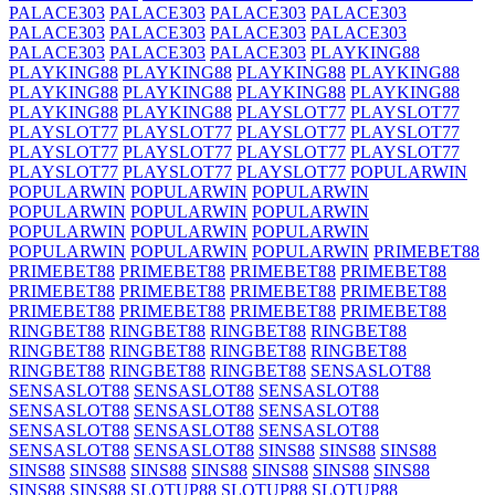
PALACE303
PALACE303
PALACE303
PALACE303
PALACE303
PALACE303
PALACE303
PALACE303
PALACE303
PALACE303
PALACE303
PLAYKING88
PLAYKING88
PLAYKING88
PLAYKING88
PLAYKING88
PLAYKING88
PLAYKING88
PLAYKING88
PLAYKING88
PLAYKING88
PLAYKING88
PLAYSLOT77
PLAYSLOT77
PLAYSLOT77
PLAYSLOT77
PLAYSLOT77
PLAYSLOT77
PLAYSLOT77
PLAYSLOT77
PLAYSLOT77
PLAYSLOT77
PLAYSLOT77
PLAYSLOT77
PLAYSLOT77
POPULARWIN
POPULARWIN
POPULARWIN
POPULARWIN
POPULARWIN
POPULARWIN
POPULARWIN
POPULARWIN
POPULARWIN
POPULARWIN
POPULARWIN
POPULARWIN
POPULARWIN
PRIMEBET88
PRIMEBET88
PRIMEBET88
PRIMEBET88
PRIMEBET88
PRIMEBET88
PRIMEBET88
PRIMEBET88
PRIMEBET88
PRIMEBET88
PRIMEBET88
PRIMEBET88
PRIMEBET88
RINGBET88
RINGBET88
RINGBET88
RINGBET88
RINGBET88
RINGBET88
RINGBET88
RINGBET88
RINGBET88
RINGBET88
RINGBET88
SENSASLOT88
SENSASLOT88
SENSASLOT88
SENSASLOT88
SENSASLOT88
SENSASLOT88
SENSASLOT88
SENSASLOT88
SENSASLOT88
SENSASLOT88
SENSASLOT88
SENSASLOT88
SINS88
SINS88
SINS88
SINS88
SINS88
SINS88
SINS88
SINS88
SINS88
SINS88
SINS88
SINS88
SLOTUP88
SLOTUP88
SLOTUP88