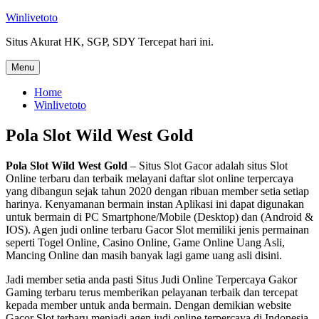
Skip
Winlivetoto
to
Situs Akurat HK, SGP, SDY Tercepat hari ini.
content
Menu
Home
Winlivetoto
Pola Slot Wild West Gold
Pola Slot Wild West Gold
– Situs Slot Gacor adalah situs Slot
Online terbaru dan terbaik melayani daftar slot online terpercaya
yang dibangun sejak tahun 2020 dengan ribuan member setia setiap
harinya. Kenyamanan bermain instan Aplikasi ini dapat digunakan
untuk bermain di PC Smartphone/Mobile (Desktop) dan (Android &
IOS). Agen judi online terbaru Gacor Slot memiliki jenis permainan
seperti Togel Online, Casino Online, Game Online Uang Asli,
Mancing Online dan masih banyak lagi game uang asli disini.
Jadi member setia anda pasti Situs Judi Online Terpercaya Gakor
Gaming terbaru terus memberikan pelayanan terbaik dan tercepat
kepada member untuk anda bermain. Dengan demikian website
Gacor Slot terbaru menjadi agen judi online terpercaya di Indonesia.