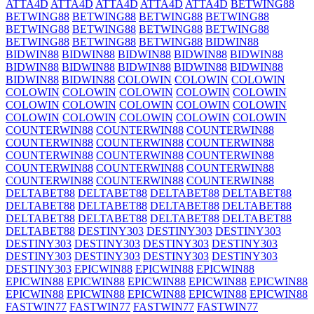
ATTA4D
ATTA4D
ATTA4D
ATTA4D
ATTA4D
BETWING88
BETWING88
BETWING88
BETWING88
BETWING88
BETWING88
BETWING88
BETWING88
BETWING88
BETWING88
BETWING88
BETWING88
BIDWIN88
BIDWIN88
BIDWIN88
BIDWIN88
BIDWIN88
BIDWIN88
BIDWIN88
BIDWIN88
BIDWIN88
BIDWIN88
BIDWIN88
BIDWIN88
BIDWIN88
COLOWIN
COLOWIN
COLOWIN
COLOWIN
COLOWIN
COLOWIN
COLOWIN
COLOWIN
COLOWIN
COLOWIN
COLOWIN
COLOWIN
COLOWIN
COLOWIN
COLOWIN
COLOWIN
COLOWIN
COLOWIN
COUNTERWIN88
COUNTERWIN88
COUNTERWIN88
COUNTERWIN88
COUNTERWIN88
COUNTERWIN88
COUNTERWIN88
COUNTERWIN88
COUNTERWIN88
COUNTERWIN88
COUNTERWIN88
COUNTERWIN88
COUNTERWIN88
COUNTERWIN88
COUNTERWIN88
DELTABET88
DELTABET88
DELTABET88
DELTABET88
DELTABET88
DELTABET88
DELTABET88
DELTABET88
DELTABET88
DELTABET88
DELTABET88
DELTABET88
DELTABET88
DESTINY303
DESTINY303
DESTINY303
DESTINY303
DESTINY303
DESTINY303
DESTINY303
DESTINY303
DESTINY303
DESTINY303
DESTINY303
DESTINY303
EPICWIN88
EPICWIN88
EPICWIN88
EPICWIN88
EPICWIN88
EPICWIN88
EPICWIN88
EPICWIN88
EPICWIN88
EPICWIN88
EPICWIN88
EPICWIN88
EPICWIN88
FASTWIN77
FASTWIN77
FASTWIN77
FASTWIN77