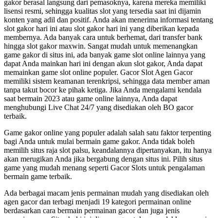
gakor berasal langsung dari pemasoknya, karena mereka memiliki
lisensi resmi, sehingga kualitas slot yang tersedia saat ini dijamin
konten yang adil dan positif. Anda akan menerima informasi tentang
slot gakor hari ini atau slot gakor hari ini yang diberikan kepada
membernya. Ada banyak cara untuk berhemat, dari transfer bank
hingga slot gakor maxwin. Sangat mudah untuk memenangkan
game gakor di situs ini, ada banyak game slot online lainnya yang
dapat Anda mainkan hari ini dengan akun slot gakor, Anda dapat
memainkan game slot online populer. Gacor Slot Agen Gacor
memiliki sistem keamanan terenkripsi, sehingga data member aman
tanpa takut bocor ke pihak ketiga. Jika Anda mengalami kendala
saat bermain 2023 atau game online lainnya, Anda dapat
menghubungi Live Chat 24/7 yang disediakan oleh BO gacor
terbaik.
Game gakor online yang populer adalah salah satu faktor terpenting
bagi Anda untuk mulai bermain game gakor. Anda tidak boleh
memilih situs raja slot palsu, keandalannya dipertanyakan, itu hanya
akan merugikan Anda jika bergabung dengan situs ini. Pilih situs
game yang mudah menang seperti Gacor Slots untuk pengalaman
bermain game terbaik.
Ada berbagai macam jenis permainan mudah yang disediakan oleh
agen gacor dan terbagi menjadi 19 kategori permainan online
berdasarkan cara bermain permainan gacor dan juga jenis