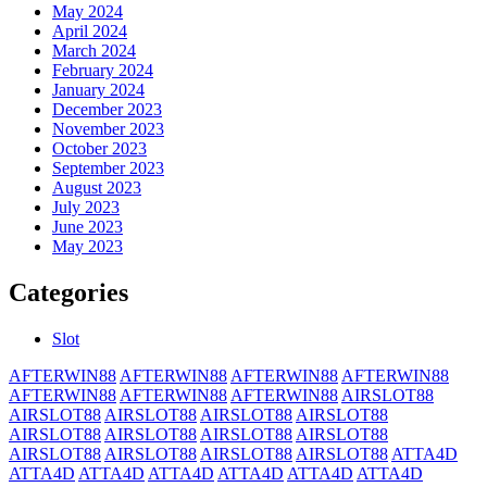
May 2024
April 2024
March 2024
February 2024
January 2024
December 2023
November 2023
October 2023
September 2023
August 2023
July 2023
June 2023
May 2023
Categories
Slot
AFTERWIN88
AFTERWIN88
AFTERWIN88
AFTERWIN88
AFTERWIN88
AFTERWIN88
AFTERWIN88
AIRSLOT88
AIRSLOT88
AIRSLOT88
AIRSLOT88
AIRSLOT88
AIRSLOT88
AIRSLOT88
AIRSLOT88
AIRSLOT88
AIRSLOT88
AIRSLOT88
AIRSLOT88
AIRSLOT88
ATTA4D
ATTA4D
ATTA4D
ATTA4D
ATTA4D
ATTA4D
ATTA4D