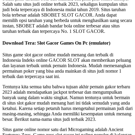
Salah satu situs judi online terbaik 2023, sekaligus kumpulan situs
judi bola terpercaya di Indonesia mulai tahun 2019. Situs taruhan
bola terbesar adalah SBOBET SLOT GACOR. Anda dapat
memilih opsi taruhan yang berbeda untuk menghasilkan uang secara
instan, SBOBET adalah bandar bola online terbesar atau situs
taruhan terbaik dan terpercaya No. 1 SLOT GACOR.
Download Tera: Slot Gacor Games On Pc (emulator)
Situs game slot gacor online mudah menang dan terbaik di
Indonesia Indeks online GACOR SLOT akan memberikan peluang
dan layanan terbaik untuk pemain Indonesia. Mudah memenangkan
permainan poker yang bisa anda mainkan di situs judi nomor 1
terbaik dan terpercaya saat ini.
Tentunya kita semua tahu bahwa tujuan akhir pemain gakor terbaru
2023 adalah mendapatkan jackpot terbesar dan mengumpulkan
banyak uang dalam waktu singkat. Namun tentunya untuk bermain
di situs slot gakor mudah menang hari ini tidak semudah yang anda
ketahui. Karena setiap petaruh harus mengetahui permainan judi dari
masing-masing, sehingga Anda memiliki kesempatan untuk menang
besar. Berikut nama-nama situs judi terbaik 2023.
Situs game online nomor satu dari Microgaming adalah Ancient
Fortunes: Zeus. Game zeus slot gacor ini paling populer di kalangan