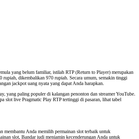
pemula yang belum familiar, istilah RTP (Return to Player) merupakan
 rupiah, dikembalikan 970 rupiah. Secara umum, semakin tinggi
angan jackpot uang nyata yang dapat Anda harapkan.
Play, yang paling populer di kalangan penonton dan streamer YouTube.
lot live Pragmatic Play RTP tertinggi di pasaran, lihat tabel
kan membantu Anda memilih permainan slot terbaik untuk
mainan slot, Bandar judi menjamin kecenderungan Anda untuk