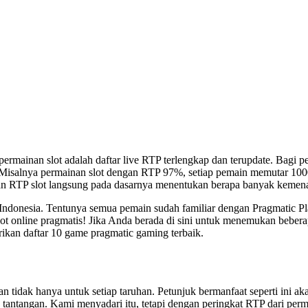
 permainan slot adalah daftar live RTP terlengkap dan terupdate. Bagi 
Misalnya permainan slot dengan RTP 97%, setiap pemain memutar 1000
uan RTP slot langsung pada dasarnya menentukan berapa banyak kemen
lay Indonesia. Tentunya semua pemain sudah familiar dengan Pragmatic 
 online pragmatis! Jika Anda berada di sini untuk menemukan beberapa s
ikan daftar 10 game pragmatic gaming terbaik.
tidak hanya untuk setiap taruhan. Petunjuk bermanfaat seperti ini a
 tantangan. Kami menyadari itu, tetapi dengan peringkat RTP dari per