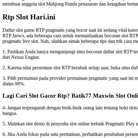
membuat anggota slot Mahjong Panda penasaran dan ketagihan bertaru
Rtp Slot Hari.ini
Daftar slot game RTP pragmatis yang bocor saat ini sedang viral ka
RTP Jarwo, ada beberapa cara untuk memanfaatkan bocoran slot RTP sa
pragmatic live slot. Nah, silahkan simak beberapa tips dan trik cara
1. Pastikan Anda hanya mengunjungi situs bocoran daftar slot RTP te
dari Nexus Engine.
2. Karena nilai persentase slot RTP berubah setiap saat, buka situs 
3. Pilih permainan pada provider permainan pragmatic yang saat ini m
diatas 98%.
Lagi Cari Slot Gacor Rtp? Batik77 Maxwin Slot Onli
4. Jangan terpengaruh dengan bisik-bisik orang lain tentang hoki slo
bangsa.
5. Mainkan slot demo di penyedia slot online terbaik Pragmatic Pla
6. Jika Anda fokus pada satu permainan, perhatikan perubahan pers