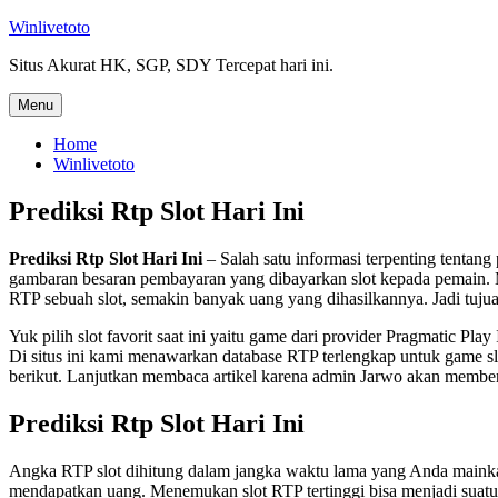
Skip
Winlivetoto
to
Situs Akurat HK, SGP, SDY Tercepat hari ini.
content
Menu
Home
Winlivetoto
Prediksi Rtp Slot Hari Ini
Prediksi Rtp Slot Hari Ini
– Salah satu informasi terpenting tentang
gambaran besaran pembayaran yang dibayarkan slot kepada pemain. 
RTP sebuah slot, semakin banyak uang yang dihasilkannya. Jadi tuj
Yuk pilih slot favorit saat ini yaitu game dari provider Pragmatic P
Di situs ini kami menawarkan database RTP terlengkap untuk game slot
berikut. Lanjutkan membaca artikel karena admin Jarwo akan member
Prediksi Rtp Slot Hari Ini
Angka RTP slot dihitung dalam jangka waktu lama yang Anda mainkan 
mendapatkan uang. Menemukan slot RTP tertinggi bisa menjadi suatu