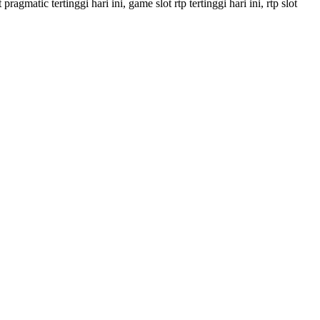
ot pragmatic tertinggi hari ini, game slot rtp tertinggi hari ini, rtp slot