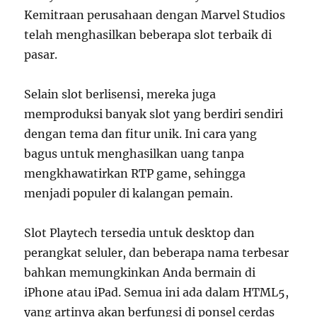
Kemitraan perusahaan dengan Marvel Studios
telah menghasilkan beberapa slot terbaik di
pasar.
Selain slot berlisensi, mereka juga
memproduksi banyak slot yang berdiri sendiri
dengan tema dan fitur unik. Ini cara yang
bagus untuk menghasilkan uang tanpa
mengkhawatirkan RTP game, sehingga
menjadi populer di kalangan pemain.
Slot Playtech tersedia untuk desktop dan
perangkat seluler, dan beberapa nama terbesar
bahkan memungkinkan Anda bermain di
iPhone atau iPad. Semua ini ada dalam HTML5,
yang artinya akan berfungsi di ponsel cerdas