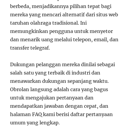
berbeda, menjadikannya pilihan tepat bagi
mereka yang mencari alternatif dari situs web
taruhan olahraga tradisional. Ini
memungkinkan pengguna untuk menyetor
dan menarik uang melalui telepon, email, dan
transfer telegraf.
Dukungan pelanggan mereka dinilai sebagai
salah satu yang terbaik di industri dan
menawarkan dukungan sepanjang waktu.
Obrolan langsung adalah cara yang bagus
untuk mengajukan pertanyaan dan
mendapatkan jawaban dengan cepat, dan
halaman FAQ kami berisi daftar pertanyaan
umum yang lengkap.