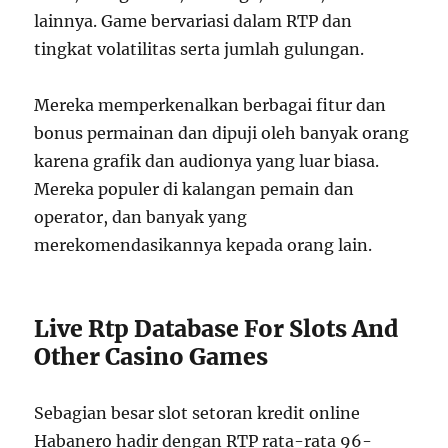
lainnya. Game bervariasi dalam RTP dan
tingkat volatilitas serta jumlah gulungan.
Mereka memperkenalkan berbagai fitur dan
bonus permainan dan dipuji oleh banyak orang
karena grafik dan audionya yang luar biasa.
Mereka populer di kalangan pemain dan
operator, dan banyak yang
merekomendasikannya kepada orang lain.
Live Rtp Database For Slots And
Other Casino Games
Sebagian besar slot setoran kredit online
Habanero hadir dengan RTP rata-rata 96-