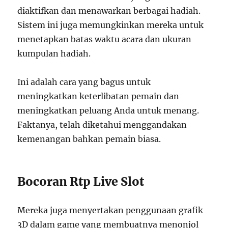
diaktifkan dan menawarkan berbagai hadiah.
Sistem ini juga memungkinkan mereka untuk
menetapkan batas waktu acara dan ukuran
kumpulan hadiah.
Ini adalah cara yang bagus untuk
meningkatkan keterlibatan pemain dan
meningkatkan peluang Anda untuk menang.
Faktanya, telah diketahui menggandakan
kemenangan bahkan pemain biasa.
Bocoran Rtp Live Slot
Mereka juga menyertakan penggunaan grafik
3D dalam game yang membuatnya menonjol