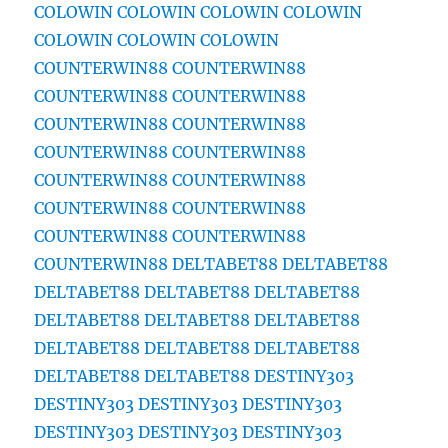
COLOWIN
COLOWIN
COLOWIN
COLOWIN
COLOWIN
COLOWIN
COLOWIN
COUNTERWIN88
COUNTERWIN88
COUNTERWIN88
COUNTERWIN88
COUNTERWIN88
COUNTERWIN88
COUNTERWIN88
COUNTERWIN88
COUNTERWIN88
COUNTERWIN88
COUNTERWIN88
COUNTERWIN88
COUNTERWIN88
COUNTERWIN88
COUNTERWIN88
DELTABET88
DELTABET88
DELTABET88
DELTABET88
DELTABET88
DELTABET88
DELTABET88
DELTABET88
DELTABET88
DELTABET88
DELTABET88
DELTABET88
DELTABET88
DESTINY303
DESTINY303
DESTINY303
DESTINY303
DESTINY303
DESTINY303
DESTINY303