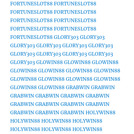
FORTUNESLOT88
FORTUNESLOT88
FORTUNESLOT88
FORTUNESLOT88
FORTUNESLOT88
FORTUNESLOT88
FORTUNESLOT88
FORTUNESLOT88
FORTUNESLOT88
GLORY303
GLORY303
GLORY303
GLORY303
GLORY303
GLORY303
GLORY303
GLORY303
GLORY303
GLORY303
GLORY303
GLOWIN88
GLOWIN88
GLOWIN88
GLOWIN88
GLOWIN88
GLOWIN88
GLOWIN88
GLOWIN88
GLOWIN88
GLOWIN88
GLOWIN88
GLOWIN88
GLOWIN88
GRABWIN
GRABWIN
GRABWIN
GRABWIN
GRABWIN
GRABWIN
GRABWIN
GRABWIN
GRABWIN
GRABWIN
GRABWIN
GRABWIN
GRABWIN
HOLYWIN88
HOLYWIN88
HOLYWIN88
HOLYWIN88
HOLYWIN88
HOLYWIN88
HOLYWIN88