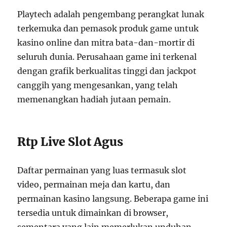
Playtech adalah pengembang perangkat lunak
terkemuka dan pemasok produk game untuk
kasino online dan mitra bata-dan-mortir di
seluruh dunia. Perusahaan game ini terkenal
dengan grafik berkualitas tinggi dan jackpot
canggih yang mengesankan, yang telah
memenangkan hadiah jutaan pemain.
Rtp Live Slot Agus
Daftar permainan yang luas termasuk slot
video, permainan meja dan kartu, dan
permainan kasino langsung. Beberapa game ini
tersedia untuk dimainkan di browser,