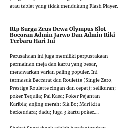
atau tablet yang tidak mendukung Flash Player.
Rtp Surga Zeus Dewa Olympus Slot
Bocoran Admin Jarwo Dan Admin Riki
Terbaru Hari Ini
Perusahaan ini juga memiliki perpustakaan
permainan meja dan kartu yang besar,
menawarkan varian paling populer. Ini
termasuk Baccarat dan Roulette (Single Zero,
Prestige Roulette ringan dan cepat); selikuran;
poker Tequila; Pai Kasa; Poker Pejantan
Karibia; anjing merah; Sik Bo; Mari kita
berkendara; dadu; Juga 3 kartu poker.…