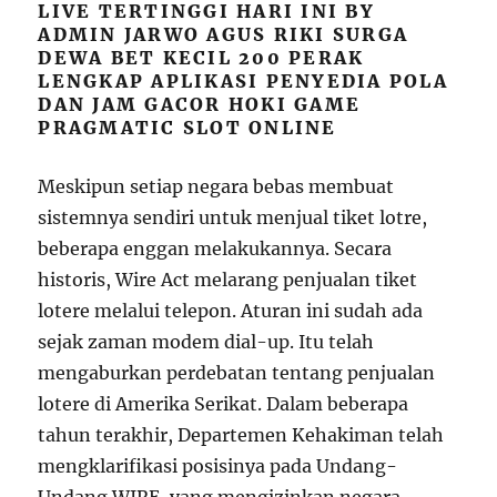
LIVE TERTINGGI HARI INI BY
ADMIN JARWO AGUS RIKI SURGA
DEWA BET KECIL 200 PERAK
LENGKAP APLIKASI PENYEDIA POLA
DAN JAM GACOR HOKI GAME
PRAGMATIC SLOT ONLINE
Meskipun setiap negara bebas membuat
sistemnya sendiri untuk menjual tiket lotre,
beberapa enggan melakukannya. Secara
historis, Wire Act melarang penjualan tiket
lotere melalui telepon. Aturan ini sudah ada
sejak zaman modem dial-up. Itu telah
mengaburkan perdebatan tentang penjualan
lotere di Amerika Serikat. Dalam beberapa
tahun terakhir, Departemen Kehakiman telah
mengklarifikasi posisinya pada Undang-