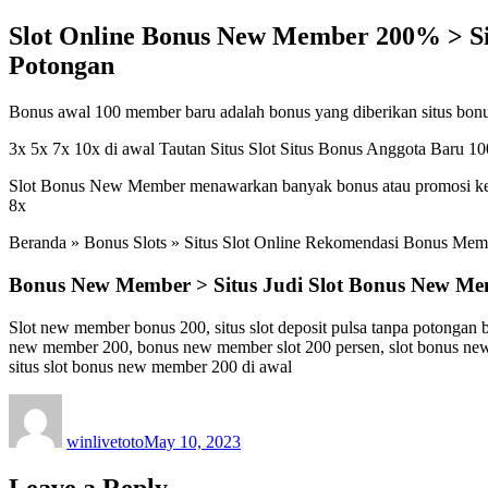
Slot Online Bonus New Member 200% > Si
Potongan
Bonus awal 100 member baru adalah bonus yang diberikan situs bonu
3x 5x 7x 10x di awal Tautan Situs Slot Situs Bonus Anggota Baru 1
Slot Bonus New Member menawarkan banyak bonus atau promosi kepad
8x
Beranda » Bonus Slots » Situs Slot Online Rekomendasi Bonus Me
Bonus New Member > Situs Judi Slot Bonus New M
Slot new member bonus 200, situs slot deposit pulsa tanpa potonga
new member 200, bonus new member slot 200 persen, slot bonus new
situs slot bonus new member 200 di awal
Author
Posted
on
winlivetoto
May 10, 2023
Leave a Reply