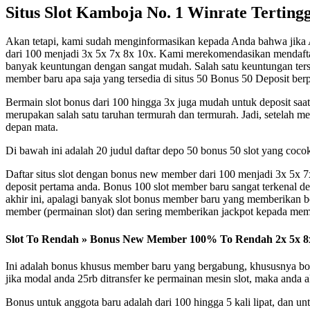
Situs Slot Kamboja No. 1 Winrate Terting
Akan tetapi, kami sudah menginformasikan kepada Anda bahwa jika A
dari 100 menjadi 3x 5x 7x 8x 10x. Kami merekomendasikan mendafta
banyak keuntungan dengan sangat mudah. Salah satu keuntungan ter
member baru apa saja yang tersedia di situs 50 Bonus 50 Deposit berp
Bermain slot bonus dari 100 hingga 3x juga mudah untuk deposit saat 
merupakan salah satu taruhan termurah dan termurah. Jadi, setelah m
depan mata.
Di bawah ini adalah 20 judul daftar depo 50 bonus 50 slot yang co
Daftar situs slot dengan bonus new member dari 100 menjadi 3x 5x 7
deposit pertama anda. Bonus 100 slot member baru sangat terkenal d
akhir ini, apalagi banyak slot bonus member baru yang memberikan b
member (permainan slot) dan sering memberikan jackpot kepada me
Slot To Rendah » Bonus New Member 100% To Rendah 2x 5x 8x
Ini adalah bonus khusus member baru yang bergabung, khususnya bon
jika modal anda 25rb ditransfer ke permainan mesin slot, maka an
Bonus untuk anggota baru adalah dari 100 hingga 5 kali lipat, dan un