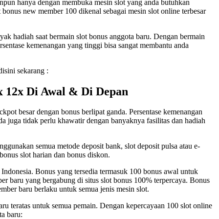
apanpun hanya dengan membuka mesin slot yang anda butuhkan
t bonus new member 100 dikenal sebagai mesin slot online terbesar
ak hadiah saat bermain slot bonus anggota baru. Dengan bermain
ersentase kemenangan yang tinggi bisa sangat membantu anda
sini sekarang :
x 12x Di Awal & Di Depan
ckpot besar dengan bonus berlipat ganda. Persentase kemenangan
juga tidak perlu khawatir dengan banyaknya fasilitas dan hadiah
ggunakan semua metode deposit bank, slot deposit pulsa atau e-
bonus slot harian dan bonus diskon.
i Indonesia. Bonus yang tersedia termasuk 100 bonus awal untuk
er baru yang bergabung di situs slot bonus 100% terpercaya. Bonus
ber baru berlaku untuk semua jenis mesin slot.
aru teratas untuk semua pemain. Dengan kepercayaan 100 slot online
a baru: