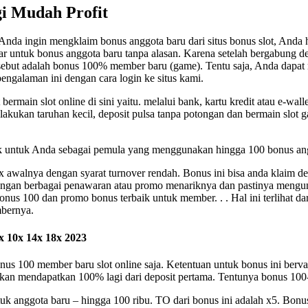
gi Mudah Profit
nda ingin mengklaim bonus anggota baru dari situs bonus slot, Anda h
r untuk bonus anggota baru tanpa alasan. Karena setelah bergabung 
sebut adalah bonus 100% member baru (game). Tentu saja, Anda dapat
engalaman ini dengan cara login ke situs kami.
bermain slot online di sini yaitu. melalui bank, kartu kredit atau e-w
elakukan taruhan kecil, deposit pulsa tanpa potongan dan bermain slot
cok untuk Anda sebagai pemula yang menggunakan hingga 100 bonus ang
x awalnya dengan syarat turnover rendah. Bonus ini bisa anda klaim d
engan berbagai penawaran atau promo menariknya dan pastinya mengunt
onus 100 dan promo bonus terbaik untuk member. . . Hal ini terlihat d
mbernya.
 10x 14x 18x 2023
us 100 member baru slot online saja. Ketentuan untuk bonus ini berv
da akan mendapatkan 100% lagi dari deposit pertama. Tentunya bonus
tuk anggota baru – hingga 100 ribu. TO dari bonus ini adalah x5. Bonu