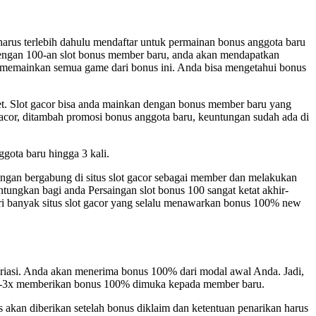
arus terlebih dahulu mendaftar untuk permainan bonus anggota baru
dengan 100-an slot bonus member baru, anda akan mendapatkan
 memainkan semua game dari bonus ini. Anda bisa mengetahui bonus
allet. Slot gacor bisa anda mainkan dengan bonus member baru yang
 gacor, ditambah promosi bonus anggota baru, keuntungan sudah ada di
gota baru hingga 3 kali.
engan bergabung di situs slot gacor sebagai member dan melakukan
ungkan bagi anda Persaingan slot bonus 100 sangat ketat akhir-
ari banyak situs slot gacor yang selalu menawarkan bonus 100% new
ariasi. Anda akan menerima bonus 100% dari modal awal Anda. Jadi,
 100-3x memberikan bonus 100% dimuka kepada member baru.
s akan diberikan setelah bonus diklaim dan ketentuan penarikan harus