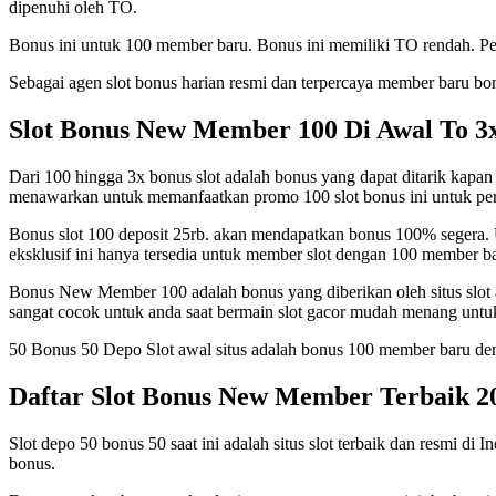
dipenuhi oleh TO.
Bonus ini untuk 100 member baru. Bonus ini memiliki TO rendah. Pe
Sebagai agen slot bonus harian resmi dan terpercaya member baru bo
Slot Bonus New Member 100 Di Awal To 3x 
Dari 100 hingga 3x bonus slot adalah bonus yang dapat ditarik kap
menawarkan untuk memanfaatkan promo 100 slot bonus ini untuk perm
Bonus slot 100 deposit 25rb. akan mendapatkan bonus 100% segera. 
eksklusif ini hanya tersedia untuk member slot dengan 100 member b
Bonus New Member 100 adalah bonus yang diberikan oleh situs slot 
sangat cocok untuk anda saat bermain slot gacor mudah menang unt
50 Bonus 50 Depo Slot awal situs adalah bonus 100 member baru den
Daftar Slot Bonus New Member Terbaik 2
Slot depo 50 bonus 50 saat ini adalah situs slot terbaik dan resmi 
bonus.