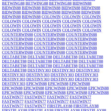
BETWING88
BETWING88
BETWING88
BIDWIN88
BIDWIN88
BIDWIN88
BIDWIN88
BIDWIN88
BIDWIN88
BIDWIN88
BIDWIN88
BIDWIN88
BIDWIN88
BIDWIN88
BIDWIN88
BIDWIN88
COLOWIN
COLOWIN
COLOWIN
COLOWIN
COLOWIN
COLOWIN
COLOWIN
COLOWIN
COLOWIN
COLOWIN
COLOWIN
COLOWIN
COLOWIN
COLOWIN
COLOWIN
COLOWIN
COLOWIN
COLOWIN
COUNTERWIN88
COUNTERWIN88
COUNTERWIN88
COUNTERWIN88
COUNTERWIN88
COUNTERWIN88
COUNTERWIN88
COUNTERWIN88
COUNTERWIN88
COUNTERWIN88
COUNTERWIN88
COUNTERWIN88
COUNTERWIN88
COUNTERWIN88
COUNTERWIN88
DELTABET88
DELTABET88
DELTABET88
DELTABET88
DELTABET88
DELTABET88
DELTABET88
DELTABET88
DELTABET88
DELTABET88
DELTABET88
DELTABET88
DELTABET88
DESTINY303
DESTINY303
DESTINY303
DESTINY303
DESTINY303
DESTINY303
DESTINY303
DESTINY303
DESTINY303
DESTINY303
DESTINY303
DESTINY303
EPICWIN88
EPICWIN88
EPICWIN88
EPICWIN88
EPICWIN88
EPICWIN88
EPICWIN88
EPICWIN88
EPICWIN88
EPICWIN88
EPICWIN88
EPICWIN88
EPICWIN88
FASTWIN77
FASTWIN77
FASTWIN77
FASTWIN77
FASTWIN77
FASTWIN77
FASTWIN77
FASTWIN77
FASTWIN77
FASTWIN77
FIRSTPLAY88
FIRSTPLAY88
FIRSTPLAY88
FIRSTPLAY88
FIRSTPLAY88
FIRSTPLAY88