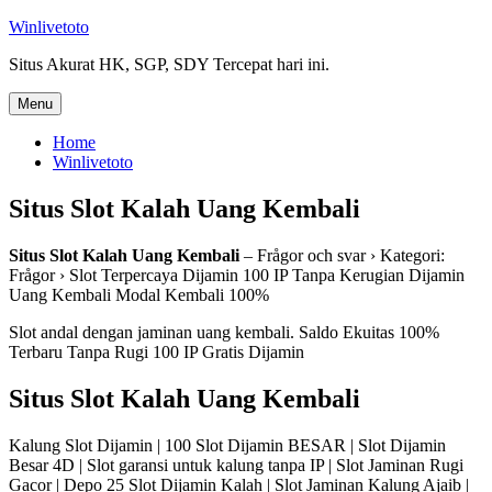
Skip
Winlivetoto
to
Situs Akurat HK, SGP, SDY Tercepat hari ini.
content
Menu
Home
Winlivetoto
Situs Slot Kalah Uang Kembali
Situs Slot Kalah Uang Kembali
– Frågor och svar › Kategori:
Frågor › Slot Terpercaya Dijamin 100 IP Tanpa Kerugian Dijamin
Uang Kembali Modal Kembali 100%
Slot andal dengan jaminan uang kembali. Saldo Ekuitas 100%
Terbaru Tanpa Rugi 100 IP Gratis Dijamin
Situs Slot Kalah Uang Kembali
Kalung Slot Dijamin | 100 Slot Dijamin BESAR | Slot Dijamin
Besar 4D | Slot garansi untuk kalung tanpa IP | Slot Jaminan Rugi
Gacor | Depo 25 Slot Dijamin Kalah | Slot Jaminan Kalung Ajaib |