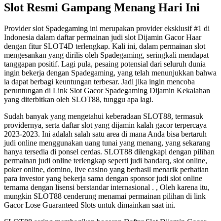
Slot Resmi Gampang Menang Hari Ini
Provider slot Spadegaming ini merupakan provider eksklusif #1 di
Indonesia dalam daftar permainan judi slot Dijamin Gacor Haar
dengan fitur SLOT4D terlengkap. Kali ini, dalam permainan slot
mengesankan yang dirilis oleh Spadegaming, seringkali mendapat
tanggapan positif. Lagi pula, pesaing potensial dari seluruh dunia
ingin bekerja dengan Spadegaming, yang telah menunjukkan bahwa
ia dapat berbagi keuntungan terbesar. Jadi jika ingin mencoba
peruntungan di Link Slot Gacor Spadegaming Dijamin Kekalahan
yang diterbitkan oleh SLOT88, tunggu apa lagi.
Sudah banyak yang mengetahui keberadaan SLOT88, termasuk
providernya, serta daftar slot yang dijamin kalah gacor terpercaya
2023-2023. Ini adalah salah satu area di mana Anda bisa bertaruh
judi online menggunakan uang tunai yang menang, yang sekarang
hanya tersedia di ponsel cerdas. SLOT88 dilengkapi dengan pilihan
permainan judi online terlengkap seperti judi bandarq, slot online,
poker online, domino, live casino yang berhasil menarik perhatian
para investor yang bekerja sama dengan sponsor judi slot online
ternama dengan lisensi berstandar internasional . , Oleh karena itu,
mungkin SLOT88 cenderung menamai permainan pilihan di link
Gacor Lose Guaranteed Slots untuk dimainkan saat ini.