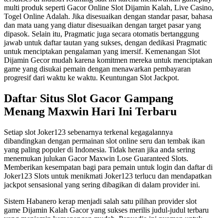
multi produk seperti Gacor Online Slot Dijamin Kalah, Live Casino,
Togel Online Adalah. Jika disesuaikan dengan standar pasar, bahasa
dan mata uang yang diatur disesuaikan dengan target pasar yang
dipasok. Selain itu, Pragmatic juga secara otomatis bertanggung
jawab untuk daftar tautan yang sukses, dengan dedikasi Pragmatic
untuk menciptakan pengalaman yang imersif. Kemenangan Slot
Dijamin Gecor mudah karena komitmen mereka untuk menciptakan
game yang disukai pemain dengan menawarkan pembayaran
progresif dari waktu ke waktu. Keuntungan Slot Jackpot.
Daftar Situs Slot Gacor Gampang
Menang Maxwin Hari Ini Terbaru
Setiap slot Joker123 sebenarnya terkenal kegagalannya
dibandingkan dengan permainan slot online seru dan tembak ikan
yang paling populer di Indonesia. Tidak heran jika anda sering
menemukan julukan Gacor Maxwin Lose Guaranteed Slots.
Memberikan kesempatan bagi para pemain untuk login dan daftar di
Joker123 Slots untuk menikmati Joker123 terlucu dan mendapatkan
jackpot sensasional yang sering dibagikan di dalam provider ini.
Sistem Habanero kerap menjadi salah satu pilihan provider slot
game Dijamin Kalah Gacor yang sukses merilis judul-judul terbaru