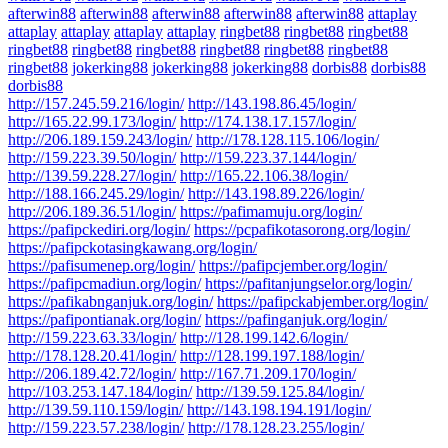
afterwin88
afterwin88
afterwin88
afterwin88
afterwin88
attaplay
attaplay
attaplay
attaplay
attaplay
ringbet88
ringbet88
ringbet88
ringbet88
ringbet88
ringbet88
ringbet88
ringbet88
ringbet88
ringbet88
jokerking88
jokerking88
jokerking88
dorbis88
dorbis88
dorbis88
http://157.245.59.216/login/
http://143.198.86.45/login/
http://165.22.99.173/login/
http://174.138.17.157/login/
http://206.189.159.243/login/
http://178.128.115.106/login/
http://159.223.39.50/login/
http://159.223.37.144/login/
http://139.59.228.27/login/
http://165.22.106.38/login/
http://188.166.245.29/login/
http://143.198.89.226/login/
http://206.189.36.51/login/
https://pafimamuju.org/login/
https://pafipckediri.org/login/
https://pcpafikotasorong.org/login/
https://pafipckotasingkawang.org/login/
https://pafisumenep.org/login/
https://pafipcjember.org/login/
https://pafipcmadiun.org/login/
https://pafitanjungselor.org/login/
https://pafikabnganjuk.org/login/
https://pafipckabjember.org/login/
https://pafipontianak.org/login/
https://pafinganjuk.org/login/
http://159.223.63.33/login/
http://128.199.142.6/login/
http://178.128.20.41/login/
http://128.199.197.188/login/
http://206.189.42.72/login/
http://167.71.209.170/login/
http://103.253.147.184/login/
http://139.59.125.84/login/
http://139.59.110.159/login/
http://143.198.194.191/login/
http://159.223.57.238/login/
http://178.128.23.255/login/