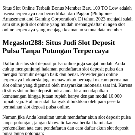
Situs Slot Online Terbaik Bonus Member Baru 100 TO Low adalah
lisensi terpercaya dan bersertifikat dari Pagcor (Philippine
Amusement and Gaming Corporation). Di tahun 2023 menjadi salah
satu situs judi slot online yang mudah menang/daftar di agen slot
online terpercaya yang menjaga keamanan semua data member.
Megaslot288: Situs Judi Slot Deposit
Pulsa Tanpa Potongan Terpercaya
Daftar di situs slot deposit pulsa online juga sangat mudah. Anda
cukup mengunjungi halaman pendaftaran slot deposit pulsa dan
mengisi formulir dengan baik dan benar. Provider judi online
terpercaya indonesia juga menawarkan berbagai macam permainan
slot online yang digemari oleh masyarakat indonesia saat ini. Karena
di situs slot online deposit pulsa anda bisa mendapatkan
kemenangan hingga jutaan rupiah hanya dengan modal 10.000
rupiah saja. Hal ini sudah banyak dibuktikan oleh para peserta
permainan slot deposit pulsa online.
Namun jika Anda kesulitan untuk mendaftar akun slot deposit pulsa
tanpa potongan, jangan khawatir karena berikut kami akan
perkenalkan tata cara pendaftaran dan cara daftar akun slot deposit
pulsa tanpa potongan: