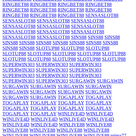
RINGBET88
RINGBET88
RINGBET88
RINGBET88
RINGBET88
RINGBET88
RINGBET88
RINGBET88
RINGBET88
RINGBET88
RINGBET88
SENSASLOT88
SENSASLOT88
SENSASLOT88
SENSASLOT88
SENSASLOT88
SENSASLOT88
SENSASLOT88
SENSASLOT88
SENSASLOT88
SENSASLOT88
SENSASLOT88
SENSASLOT88
SINS88
SINS88
SINS88
SINS88
SINS88
SINS88
SINS88
SINS88
SINS88
SINS88
SINS88
SINS88
SLOTUP88
SLOTUP88
SLOTUP88
SLOTUP88
SLOTUP88
SLOTUP88
SLOTUP88
SLOTUP88
SLOTUP88
SLOTUP88
SLOTUP88
SLOTUP88
SLOTUP88
SUPERWIN303
SUPERWIN303
SUPERWIN303
SUPERWIN303
SUPERWIN303
SUPERWIN303
SUPERWIN303
SUPERWIN303
SUPERWIN303
SUPERWIN303
SUPERWIN303
SURGAWIN
SURGAWIN
SURGAWIN
SURGAWIN
SURGAWIN
SURGAWIN
SURGAWIN
SURGAWIN
SURGAWIN
SURGAWIN
SURGAWIN
SURGAWIN
TOGAPLAY
TOGAPLAY
TOGAPLAY
TOGAPLAY
TOGAPLAY
TOGAPLAY
TOGAPLAY
TOGAPLAY
TOGAPLAY
TOGAPLAY
TOGAPLAY
TOGAPLAY
WINLIVE4D
WINLIVE4D
WINLIVE4D
WINLIVE4D
WINLIVE4D
WINLIVE4D
WINLIVE4D
WINLIVE4D
WINLIVE88
WINLIVE88
WINLIVE88
WINLIVE88
WINLIVE88
WINLIVE88
WINLIVE88
WINLIVE88
WINLIVE88
WINLIVE88
prima77