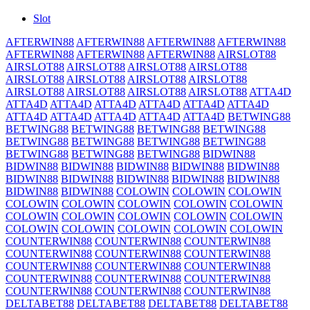
Slot
AFTERWIN88
AFTERWIN88
AFTERWIN88
AFTERWIN88
AFTERWIN88
AFTERWIN88
AFTERWIN88
AIRSLOT88
AIRSLOT88
AIRSLOT88
AIRSLOT88
AIRSLOT88
AIRSLOT88
AIRSLOT88
AIRSLOT88
AIRSLOT88
AIRSLOT88
AIRSLOT88
AIRSLOT88
AIRSLOT88
ATTA4D
ATTA4D
ATTA4D
ATTA4D
ATTA4D
ATTA4D
ATTA4D
ATTA4D
ATTA4D
ATTA4D
ATTA4D
ATTA4D
BETWING88
BETWING88
BETWING88
BETWING88
BETWING88
BETWING88
BETWING88
BETWING88
BETWING88
BETWING88
BETWING88
BETWING88
BIDWIN88
BIDWIN88
BIDWIN88
BIDWIN88
BIDWIN88
BIDWIN88
BIDWIN88
BIDWIN88
BIDWIN88
BIDWIN88
BIDWIN88
BIDWIN88
BIDWIN88
COLOWIN
COLOWIN
COLOWIN
COLOWIN
COLOWIN
COLOWIN
COLOWIN
COLOWIN
COLOWIN
COLOWIN
COLOWIN
COLOWIN
COLOWIN
COLOWIN
COLOWIN
COLOWIN
COLOWIN
COLOWIN
COUNTERWIN88
COUNTERWIN88
COUNTERWIN88
COUNTERWIN88
COUNTERWIN88
COUNTERWIN88
COUNTERWIN88
COUNTERWIN88
COUNTERWIN88
COUNTERWIN88
COUNTERWIN88
COUNTERWIN88
COUNTERWIN88
COUNTERWIN88
COUNTERWIN88
DELTABET88
DELTABET88
DELTABET88
DELTABET88