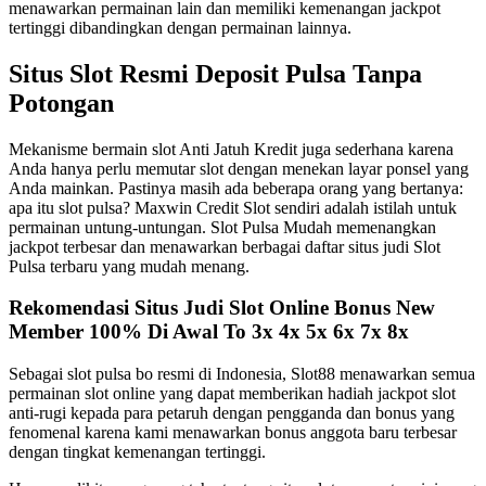
menawarkan permainan lain dan memiliki kemenangan jackpot
tertinggi dibandingkan dengan permainan lainnya.
Situs Slot Resmi Deposit Pulsa Tanpa
Potongan
Mekanisme bermain slot Anti Jatuh Kredit juga sederhana karena
Anda hanya perlu memutar slot dengan menekan layar ponsel yang
Anda mainkan. Pastinya masih ada beberapa orang yang bertanya:
apa itu slot pulsa? Maxwin Credit Slot sendiri adalah istilah untuk
permainan untung-untungan. Slot Pulsa Mudah memenangkan
jackpot terbesar dan menawarkan berbagai daftar situs judi Slot
Pulsa terbaru yang mudah menang.
Rekomendasi Situs Judi Slot Online Bonus New
Member 100% Di Awal To 3x 4x 5x 6x 7x 8x
Sebagai slot pulsa bo resmi di Indonesia, Slot88 menawarkan semua
permainan slot online yang dapat memberikan hadiah jackpot slot
anti-rugi kepada para petaruh dengan pengganda dan bonus yang
fenomenal karena kami menawarkan bonus anggota baru terbesar
dengan tingkat kemenangan tertinggi.