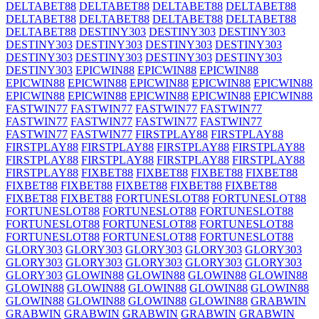
DELTABET88
DELTABET88
DELTABET88
DELTABET88
DELTABET88
DELTABET88
DELTABET88
DELTABET88
DELTABET88
DESTINY303
DESTINY303
DESTINY303
DESTINY303
DESTINY303
DESTINY303
DESTINY303
DESTINY303
DESTINY303
DESTINY303
DESTINY303
DESTINY303
EPICWIN88
EPICWIN88
EPICWIN88
EPICWIN88
EPICWIN88
EPICWIN88
EPICWIN88
EPICWIN88
EPICWIN88
EPICWIN88
EPICWIN88
EPICWIN88
EPICWIN88
FASTWIN77
FASTWIN77
FASTWIN77
FASTWIN77
FASTWIN77
FASTWIN77
FASTWIN77
FASTWIN77
FASTWIN77
FASTWIN77
FIRSTPLAY88
FIRSTPLAY88
FIRSTPLAY88
FIRSTPLAY88
FIRSTPLAY88
FIRSTPLAY88
FIRSTPLAY88
FIRSTPLAY88
FIRSTPLAY88
FIRSTPLAY88
FIRSTPLAY88
FIXBET88
FIXBET88
FIXBET88
FIXBET88
FIXBET88
FIXBET88
FIXBET88
FIXBET88
FIXBET88
FIXBET88
FIXBET88
FORTUNESLOT88
FORTUNESLOT88
FORTUNESLOT88
FORTUNESLOT88
FORTUNESLOT88
FORTUNESLOT88
FORTUNESLOT88
FORTUNESLOT88
FORTUNESLOT88
FORTUNESLOT88
FORTUNESLOT88
GLORY303
GLORY303
GLORY303
GLORY303
GLORY303
GLORY303
GLORY303
GLORY303
GLORY303
GLORY303
GLORY303
GLOWIN88
GLOWIN88
GLOWIN88
GLOWIN88
GLOWIN88
GLOWIN88
GLOWIN88
GLOWIN88
GLOWIN88
GLOWIN88
GLOWIN88
GLOWIN88
GLOWIN88
GRABWIN
GRABWIN
GRABWIN
GRABWIN
GRABWIN
GRABWIN