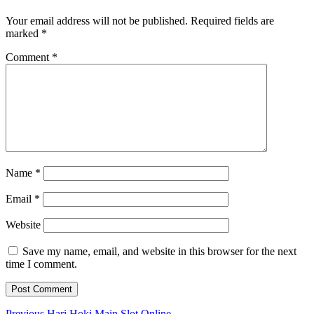
Your email address will not be published.
Required fields are
marked
*
Comment
*
Name
*
Email
*
Website
Save my name, email, and website in this browser for the next
time I comment.
Previous
Previous
Hari Hoki Main Slot Online