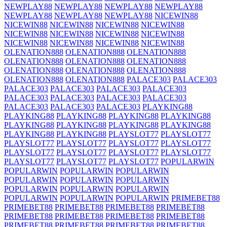
NEWPLAY88
NEWPLAY88
NEWPLAY88
NEWPLAY88
NEWPLAY88
NEWPLAY88
NEWPLAY88
NICEWIN88
NICEWIN88
NICEWIN88
NICEWIN88
NICEWIN88
NICEWIN88
NICEWIN88
NICEWIN88
NICEWIN88
NICEWIN88
NICEWIN88
NICEWIN88
NICEWIN88
OLENATION888
OLENATION888
OLENATION888
OLENATION888
OLENATION888
OLENATION888
OLENATION888
OLENATION888
OLENATION888
OLENATION888
OLENATION888
PALACE303
PALACE303
PALACE303
PALACE303
PALACE303
PALACE303
PALACE303
PALACE303
PALACE303
PALACE303
PALACE303
PALACE303
PALACE303
PLAYKING88
PLAYKING88
PLAYKING88
PLAYKING88
PLAYKING88
PLAYKING88
PLAYKING88
PLAYKING88
PLAYKING88
PLAYKING88
PLAYKING88
PLAYSLOT77
PLAYSLOT77
PLAYSLOT77
PLAYSLOT77
PLAYSLOT77
PLAYSLOT77
PLAYSLOT77
PLAYSLOT77
PLAYSLOT77
PLAYSLOT77
PLAYSLOT77
PLAYSLOT77
PLAYSLOT77
POPULARWIN
POPULARWIN
POPULARWIN
POPULARWIN
POPULARWIN
POPULARWIN
POPULARWIN
POPULARWIN
POPULARWIN
POPULARWIN
POPULARWIN
POPULARWIN
POPULARWIN
PRIMEBET88
PRIMEBET88
PRIMEBET88
PRIMEBET88
PRIMEBET88
PRIMEBET88
PRIMEBET88
PRIMEBET88
PRIMEBET88
PRIMEBET88
PRIMEBET88
PRIMEBET88
PRIMEBET88