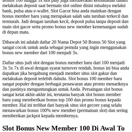
Bonus 100 hingga 3x slot play juga memberikan kemudahan dalam
melakukan deposit saat bermain slot online disini misalnya melalui
bank, pulsa atau e-wallet. Slot Gacor bisa anda mainkan dengan
bonus member baru yang merupakan salah satu taruhan terkecil dan
termurah. Jadi dengan taruhan kecil, deposit pulsa tanpa deposit dan
main slot gacor serta promo bonus new member kemenangan sudah
di depan mata.
Dibawah ini adalah daftar 20 Nama Depot 50 Bonus 50 Slot yang
sangat cocok untuk anda sebagai pemula yang ingin menggunakan
bonus new member dari 100 menjadi 3x.
Daftar situs judi slot dengan bonus member baru dari 100 menjadi
3x 5x 7x di awal dengan syarat turnover rendah, bonus ini bisa anda
dapatkan jika bergabung menjadi member situs slot gakur dan
melakukan deposit terlebih dahulu. Slot bonus 100 member baru
sangat populer dengan berbagai penawaran atau promo menariknya
dan pastinya menguntungkan untuk Anda. Persaingan slot bonus
sangat ketat akhir-akhir ini, terutama banyak slot bonus member
baru yang memberikan bonus top 100 dan promo bonus kepada
member. Hal ini terlihat dari banyak situs slot gecore yang selalu
menawarkan bonus 100% new member (permainan slot) dan sering
memberikan jackpot kepada membernya.
Slot Bonus New Member 100 Di Awal To