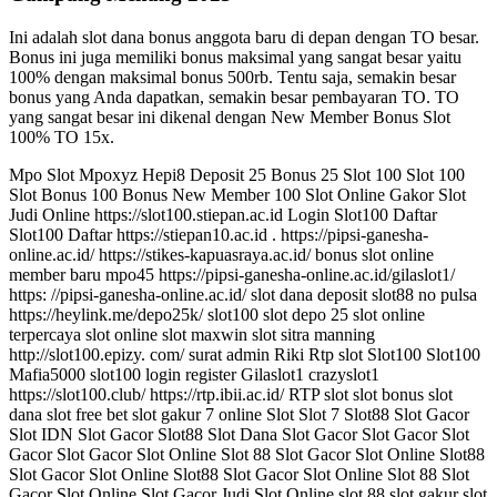
Ini adalah slot dana bonus anggota baru di depan dengan TO besar.
Bonus ini juga memiliki bonus maksimal yang sangat besar yaitu
100% dengan maksimal bonus 500rb. Tentu saja, semakin besar
bonus yang Anda dapatkan, semakin besar pembayaran TO. TO
yang sangat besar ini dikenal dengan New Member Bonus Slot
100% TO 15x.
Mpo Slot Mpoxyz Hepi8 Deposit 25 Bonus 25 Slot 100 Slot 100
Slot Bonus 100 Bonus New Member 100 Slot Online Gakor Slot
Judi Online https://slot100.stiepan.ac.id Login Slot100 Daftar
Slot100 Daftar https://stiepan10.ac.id . https://pipsi-ganesha-
online.ac.id/ https://stikes-kapuasraya.ac.id/ bonus slot online
member baru mpo45 https://pipsi-ganesha-online.ac.id/gilaslot1/
https: //pipsi-ganesha-online.ac.id/ slot dana deposit slot88 no pulsa
https://heylink.me/depo25k/ slot100 slot depo 25 slot online
terpercaya slot online slot maxwin slot sitra manning
http://slot100.epizy. com/ surat admin Riki Rtp slot Slot100 Slot100
Mafia5000 slot100 login register Gilaslot1 crazyslot1
https://slot100.club/ https://rtp.ibii.ac.id/ RTP slot slot bonus slot
dana slot free bet slot gakur 7 online Slot Slot 7 Slot88 Slot Gacor
Slot IDN Slot Gacor Slot88 Slot Dana Slot Gacor Slot Gacor Slot
Gacor Slot Gacor Slot Online Slot 88 Slot Gacor Slot Online Slot88
Slot Gacor Slot Online Slot88 Slot Gacor Slot Online Slot 88 Slot
Gacor Slot Online Slot Gacor Judi Slot Online slot 88 slot gakur slot