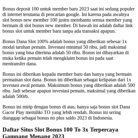
Bonus deposit 100 untuk member baru 2023 saat ini sedang populer
di internet terutama di pencarian google. Ini karena pada awalnya
slot bonus new member 100 justru membantu semua member yang
bermain di slot bonus new member. Di bawah ini adalah daftar link
bonus slot untuk member baru tanpa ada transaksi apapun.
Bonus Dana Slot 100% adalah bonus yang diberikan sebesar 1x
modal taruhan pemain. Investasi minimal 50 ribu, jadi maksimal
bonus yang bisa diterima adalah 50 ribu. Bonus ini dibayarkan di
muka ketika pemain telah mengklaim bonus ini pada saat
mentransfer dana.
Bonus ini diberikan kepada member baru dan hanya yang bermain
permainan slot dana. Bonus ini diberikan sebagai kelipatan dari 1x
investasi awal pemain. Maksimum bonus yang diberikan adalah 500
ribu. Jadi sebesar apapun investasi pemain, maksimal yang diberikan
adalah 500rb.
Bonus ini mirip dengan bonus di atas, hanya saja bonus slot Dana
Gacor Play memiliki TO yang lebih rendah. Bonus ini sering
dianggap sebagai bonus no plus saldo 2023 di Indonesia.
Daftar Situs Slot Bonus 100 To 3x Terpercaya
Gampang Menang 2023