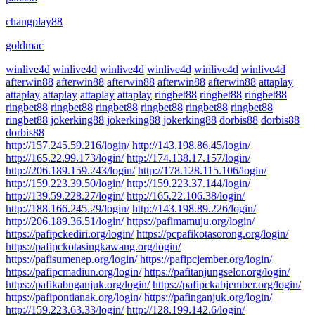
changplay88
goldmac
winlive4d
winlive4d
winlive4d
winlive4d
winlive4d
winlive4d
afterwin88
afterwin88
afterwin88
afterwin88
afterwin88
attaplay
attaplay
attaplay
attaplay
attaplay
ringbet88
ringbet88
ringbet88
ringbet88
ringbet88
ringbet88
ringbet88
ringbet88
ringbet88
ringbet88
jokerking88
jokerking88
jokerking88
dorbis88
dorbis88
dorbis88
http://157.245.59.216/login/
http://143.198.86.45/login/
http://165.22.99.173/login/
http://174.138.17.157/login/
http://206.189.159.243/login/
http://178.128.115.106/login/
http://159.223.39.50/login/
http://159.223.37.144/login/
http://139.59.228.27/login/
http://165.22.106.38/login/
http://188.166.245.29/login/
http://143.198.89.226/login/
http://206.189.36.51/login/
https://pafimamuju.org/login/
https://pafipckediri.org/login/
https://pcpafikotasorong.org/login/
https://pafipckotasingkawang.org/login/
https://pafisumenep.org/login/
https://pafipcjember.org/login/
https://pafipcmadiun.org/login/
https://pafitanjungselor.org/login/
https://pafikabnganjuk.org/login/
https://pafipckabjember.org/login/
https://pafipontianak.org/login/
https://pafinganjuk.org/login/
http://159.223.63.33/login/
http://128.199.142.6/login/