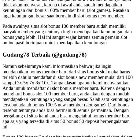
tidak akan menyesal, karena di awal anda sudah mendapatkan
keuntungan dari bonus 100% member baru (slot games). Rasakan
juga keuntungan besar saat bermain di slot bonus new member.
Pada awalnya situs slot bonus 100 member baru sudah memiliki
banyak member yang tentunya ingin mendapatkan keuntungan dan
bonus yang lebih. Hal ini sangat wajar karena semua pemain slot
online pasti bertujuan untuk mendapatkan keuntungan.
Gudang78 Terbaik (@gudang78)
Namun sebelumnya kami informasikan bahwa jika ingin
mendapatkan bonus member baru dari situs bonus slot maka harus
terlebih dahulu mendaftar di slot bonus new member mulai dari 100
sampai 3x 5x 7x 8x 10x. Tanpa alasan apapun kami menyarankan
Anda untuk mendaftar di slot bonus member baru. Karena dengan
mengikuti bonus slot 100 member baru, anda akan dengan mudah
mendapatkan keuntungan yang sangat besar. Salah satu keuntungan
tersebut adalah bonus 100% new member (slot game). Dari bonus
tersebut tentunya anda bisa bermain di semua permainan. Dengan
bergabung di situs kami anda bisa mengetahui bonus member baru
apa saja yang tersedia di situs 50 bonus 50 deposit berpengalaman
ini.