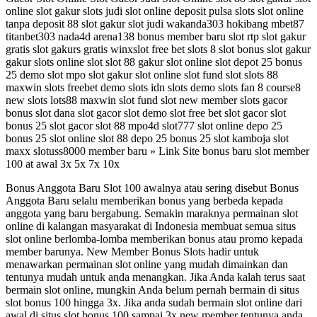
online slot gakur slots judi slot online deposit pulsa slots slot online
tanpa deposit 88 slot gakur slot judi wakanda303 hokibang mbet87
titanbet303 nada4d arena138 bonus member baru slot rtp slot gakur
gratis slot gakurs gratis winxslot free bet slots 8 slot bonus slot gakur
gakur slots online slot slot 88 gakur slot online slot depot 25 bonus
25 demo slot mpo slot gakur slot online slot fund slot slots 88
maxwin slots freebet demo slots idn slots demo slots fan 8 course8
new slots lots88 maxwin slot fund slot new member slots gacor
bonus slot dana slot gacor slot demo slot free bet slot gacor slot
bonus 25 slot gacor slot 88 mpo4d slot777 slot online depo 25
bonus 25 slot online slot 88 depo 25 bonus 25 slot kamboja slot
maxx slotuss8000 member baru » Link Site bonus baru slot member
100 at awal 3x 5x 7x 10x
Bonus Anggota Baru Slot 100 awalnya atau sering disebut Bonus
Anggota Baru selalu memberikan bonus yang berbeda kepada
anggota yang baru bergabung. Semakin maraknya permainan slot
online di kalangan masyarakat di Indonesia membuat semua situs
slot online berlomba-lomba memberikan bonus atau promo kepada
member barunya. New Member Bonus Slots hadir untuk
menawarkan permainan slot online yang mudah dimainkan dan
tentunya mudah untuk anda menangkan. Jika Anda kalah terus saat
bermain slot online, mungkin Anda belum pernah bermain di situs
slot bonus 100 hingga 3x. Jika anda sudah bermain slot online dari
awal di situs slot bonus 100 sampai 3x new member tentunya anda