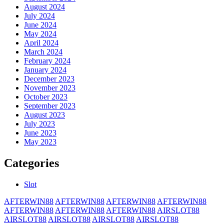
August 2024
July 2024
June 2024
May 2024
April 2024
March 2024
February 2024
January 2024
December 2023
November 2023
October 2023
September 2023
August 2023
July 2023
June 2023
May 2023
Categories
Slot
AFTERWIN88
AFTERWIN88
AFTERWIN88
AFTERWIN88
AFTERWIN88
AFTERWIN88
AFTERWIN88
AIRSLOT88
AIRSLOT88
AIRSLOT88
AIRSLOT88
AIRSLOT88