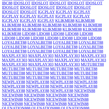
IBC88
IDOSLOT
IDOSLOT
IDOSLOT
IDOSLOT
IDOSLOT
IDOSLOT
IDOSLOT
IDOSLOT
IDOSLOT
IDOSLOT
IDOSLOT
IDOSLOT
IGCPLAY
IGCPLAY
IGCPLAY
IGCPLAY
IGCPLAY
IGCPLAY
IGCPLAY
IGCPLAY
IGCPLAY
IGCPLAY
IGCPLAY
KLIKME88
KLIKME88
KLIKME88
KLIKME88
KLIKME88
KLIKME88
KLIKME88
KLIKME88
KLIKME88
KLIKME88
KLIKME88
KLIKME88
KLIKME88
LIDO88
LIDO88
LIDO88
LIDO88
LIDO88
LIDO88
LIDO88
LIDO88
LIDO88
LIDO88
LIDO88
LIDO88
LOYALBET88
LOYALBET88
LOYALBET88
LOYALBET88
LOYALBET88
LOYALBET88
LOYALBET88
LOYALBET88
LOYALBET88
LOYALBET88
LOYALBET88
LOYALBET88
MAXPLAY303
MAXPLAY303
MAXPLAY303
MAXPLAY303
MAXPLAY303
MAXPLAY303
MAXPLAY303
MAXPLAY303
MAXPLAY303
MAXPLAY303
MAXPLAY303
MUTUBET88
MUTUBET88
MUTUBET88
MUTUBET88
MUTUBET88
MUTUBET88
MUTUBET88
MUTUBET88
MUTUBET88
MUTUBET88
MUTUBET88
MUTUBET88
MUTUBET88
NEWPLAY88
NEWPLAY88
NEWPLAY88
NEWPLAY88
NEWPLAY88
NEWPLAY88
NEWPLAY88
NEWPLAY88
NEWPLAY88
NEWPLAY88
NEWPLAY88
NICEWIN88
NICEWIN88
NICEWIN88
NICEWIN88
NICEWIN88
NICEWIN88
NICEWIN88
NICEWIN88
NICEWIN88
NICEWIN88
NICEWIN88
NICEWIN88
NICEWIN88
OLENATION888
OLENATION888
OLENATION888