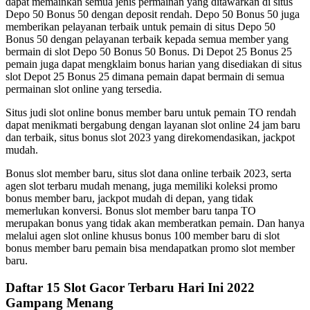
dapat memainkan semua jenis permainan yang ditawarkan di situs
Depo 50 Bonus 50 dengan deposit rendah. Depo 50 Bonus 50 juga
memberikan pelayanan terbaik untuk pemain di situs Depo 50
Bonus 50 dengan pelayanan terbaik kepada semua member yang
bermain di slot Depo 50 Bonus 50 Bonus. Di Depot 25 Bonus 25
pemain juga dapat mengklaim bonus harian yang disediakan di situs
slot Depot 25 Bonus 25 dimana pemain dapat bermain di semua
permainan slot online yang tersedia.
Situs judi slot online bonus member baru untuk pemain TO rendah
dapat menikmati bergabung dengan layanan slot online 24 jam baru
dan terbaik, situs bonus slot 2023 yang direkomendasikan, jackpot
mudah.
Bonus slot member baru, situs slot dana online terbaik 2023, serta
agen slot terbaru mudah menang, juga memiliki koleksi promo
bonus member baru, jackpot mudah di depan, yang tidak
memerlukan konversi. Bonus slot member baru tanpa TO
merupakan bonus yang tidak akan memberatkan pemain. Dan hanya
melalui agen slot online khusus bonus 100 member baru di slot
bonus member baru pemain bisa mendapatkan promo slot member
baru.
Daftar 15 Slot Gacor Terbaru Hari Ini 2022
Gampang Menang