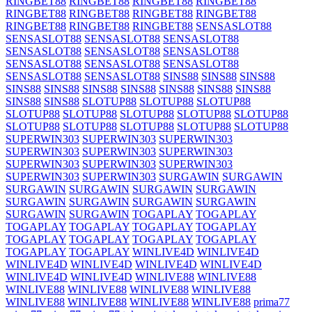
RINGBET88
RINGBET88
RINGBET88
RINGBET88
RINGBET88
RINGBET88
RINGBET88
RINGBET88
RINGBET88
RINGBET88
RINGBET88
SENSASLOT88
SENSASLOT88
SENSASLOT88
SENSASLOT88
SENSASLOT88
SENSASLOT88
SENSASLOT88
SENSASLOT88
SENSASLOT88
SENSASLOT88
SENSASLOT88
SENSASLOT88
SINS88
SINS88
SINS88
SINS88
SINS88
SINS88
SINS88
SINS88
SINS88
SINS88
SINS88
SINS88
SLOTUP88
SLOTUP88
SLOTUP88
SLOTUP88
SLOTUP88
SLOTUP88
SLOTUP88
SLOTUP88
SLOTUP88
SLOTUP88
SLOTUP88
SLOTUP88
SLOTUP88
SUPERWIN303
SUPERWIN303
SUPERWIN303
SUPERWIN303
SUPERWIN303
SUPERWIN303
SUPERWIN303
SUPERWIN303
SUPERWIN303
SUPERWIN303
SUPERWIN303
SURGAWIN
SURGAWIN
SURGAWIN
SURGAWIN
SURGAWIN
SURGAWIN
SURGAWIN
SURGAWIN
SURGAWIN
SURGAWIN
SURGAWIN
SURGAWIN
TOGAPLAY
TOGAPLAY
TOGAPLAY
TOGAPLAY
TOGAPLAY
TOGAPLAY
TOGAPLAY
TOGAPLAY
TOGAPLAY
TOGAPLAY
TOGAPLAY
TOGAPLAY
WINLIVE4D
WINLIVE4D
WINLIVE4D
WINLIVE4D
WINLIVE4D
WINLIVE4D
WINLIVE4D
WINLIVE4D
WINLIVE88
WINLIVE88
WINLIVE88
WINLIVE88
WINLIVE88
WINLIVE88
WINLIVE88
WINLIVE88
WINLIVE88
WINLIVE88
prima77