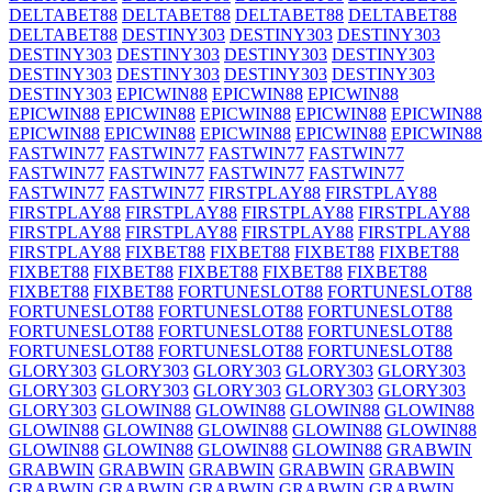
DELTABET88
DELTABET88
DELTABET88
DELTABET88
DELTABET88
DESTINY303
DESTINY303
DESTINY303
DESTINY303
DESTINY303
DESTINY303
DESTINY303
DESTINY303
DESTINY303
DESTINY303
DESTINY303
DESTINY303
EPICWIN88
EPICWIN88
EPICWIN88
EPICWIN88
EPICWIN88
EPICWIN88
EPICWIN88
EPICWIN88
EPICWIN88
EPICWIN88
EPICWIN88
EPICWIN88
EPICWIN88
FASTWIN77
FASTWIN77
FASTWIN77
FASTWIN77
FASTWIN77
FASTWIN77
FASTWIN77
FASTWIN77
FASTWIN77
FASTWIN77
FIRSTPLAY88
FIRSTPLAY88
FIRSTPLAY88
FIRSTPLAY88
FIRSTPLAY88
FIRSTPLAY88
FIRSTPLAY88
FIRSTPLAY88
FIRSTPLAY88
FIRSTPLAY88
FIRSTPLAY88
FIXBET88
FIXBET88
FIXBET88
FIXBET88
FIXBET88
FIXBET88
FIXBET88
FIXBET88
FIXBET88
FIXBET88
FIXBET88
FORTUNESLOT88
FORTUNESLOT88
FORTUNESLOT88
FORTUNESLOT88
FORTUNESLOT88
FORTUNESLOT88
FORTUNESLOT88
FORTUNESLOT88
FORTUNESLOT88
FORTUNESLOT88
FORTUNESLOT88
GLORY303
GLORY303
GLORY303
GLORY303
GLORY303
GLORY303
GLORY303
GLORY303
GLORY303
GLORY303
GLORY303
GLOWIN88
GLOWIN88
GLOWIN88
GLOWIN88
GLOWIN88
GLOWIN88
GLOWIN88
GLOWIN88
GLOWIN88
GLOWIN88
GLOWIN88
GLOWIN88
GLOWIN88
GRABWIN
GRABWIN
GRABWIN
GRABWIN
GRABWIN
GRABWIN
GRABWIN
GRABWIN
GRABWIN
GRABWIN
GRABWIN