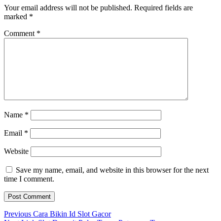
Your email address will not be published.
Required fields are
marked
*
Comment
*
Name
*
Email
*
Website
Save my name, email, and website in this browser for the next
time I comment.
Post
Previous
Previous
Cara Bikin Id Slot Gacor