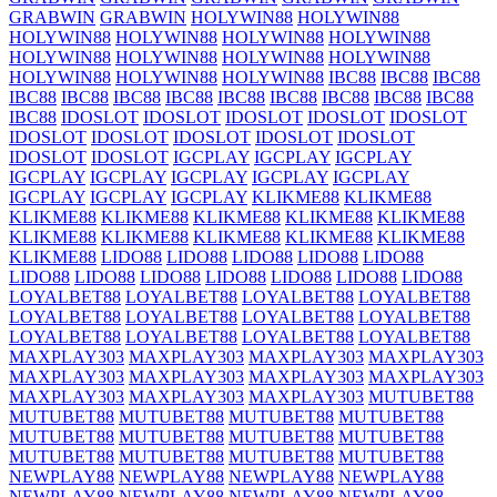
GRABWIN
GRABWIN
HOLYWIN88
HOLYWIN88
HOLYWIN88
HOLYWIN88
HOLYWIN88
HOLYWIN88
HOLYWIN88
HOLYWIN88
HOLYWIN88
HOLYWIN88
HOLYWIN88
HOLYWIN88
HOLYWIN88
IBC88
IBC88
IBC88
IBC88
IBC88
IBC88
IBC88
IBC88
IBC88
IBC88
IBC88
IBC88
IBC88
IDOSLOT
IDOSLOT
IDOSLOT
IDOSLOT
IDOSLOT
IDOSLOT
IDOSLOT
IDOSLOT
IDOSLOT
IDOSLOT
IDOSLOT
IDOSLOT
IGCPLAY
IGCPLAY
IGCPLAY
IGCPLAY
IGCPLAY
IGCPLAY
IGCPLAY
IGCPLAY
IGCPLAY
IGCPLAY
IGCPLAY
KLIKME88
KLIKME88
KLIKME88
KLIKME88
KLIKME88
KLIKME88
KLIKME88
KLIKME88
KLIKME88
KLIKME88
KLIKME88
KLIKME88
KLIKME88
LIDO88
LIDO88
LIDO88
LIDO88
LIDO88
LIDO88
LIDO88
LIDO88
LIDO88
LIDO88
LIDO88
LIDO88
LOYALBET88
LOYALBET88
LOYALBET88
LOYALBET88
LOYALBET88
LOYALBET88
LOYALBET88
LOYALBET88
LOYALBET88
LOYALBET88
LOYALBET88
LOYALBET88
MAXPLAY303
MAXPLAY303
MAXPLAY303
MAXPLAY303
MAXPLAY303
MAXPLAY303
MAXPLAY303
MAXPLAY303
MAXPLAY303
MAXPLAY303
MAXPLAY303
MUTUBET88
MUTUBET88
MUTUBET88
MUTUBET88
MUTUBET88
MUTUBET88
MUTUBET88
MUTUBET88
MUTUBET88
MUTUBET88
MUTUBET88
MUTUBET88
MUTUBET88
NEWPLAY88
NEWPLAY88
NEWPLAY88
NEWPLAY88
NEWPLAY88
NEWPLAY88
NEWPLAY88
NEWPLAY88