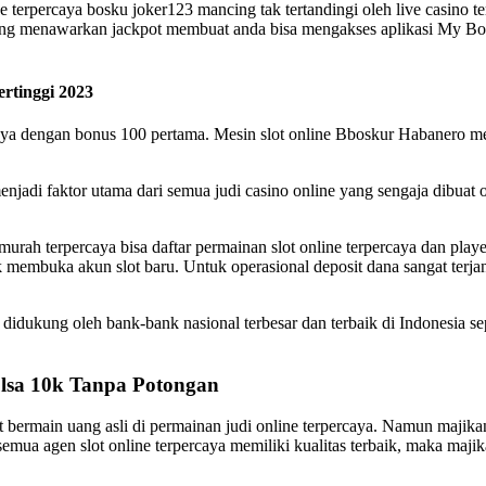
line terpercaya bosku joker123 mancing tak tertandingi oleh live casino
g sering menawarkan jackpot membuat anda bisa mengakses aplikasi M
rtinggi 2023
rcaya dengan bonus 100 pertama. Mesin slot online Bboskur Habanero 
menjadi faktor utama dari semua judi casino online yang sengaja dibuat o
murah terpercaya bisa daftar permainan slot online terpercaya dan playe
embuka akun slot baru. Untuk operasional deposit dana sangat terjan
i ini didukung oleh bank-bank nasional terbesar dan terbaik di Indo
Pulsa 10k Tanpa Potongan
 bermain uang asli di permainan judi online terpercaya. Namun majikan 
a agen slot online terpercaya memiliki kualitas terbaik, maka majikan