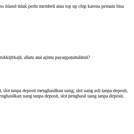
o Island tidak perlu membeli atau top up chip karena pemain bisa
kkiṟīrkaḷā, allatu atai aṟintu payaṉpaṭuttalāmā?
 slot tanpa deposit menghasilkan uang, slot uang asli tanpa deposit,
nghasilkan uang tanpa deposit, slot penghasil uang tanpa deposit,