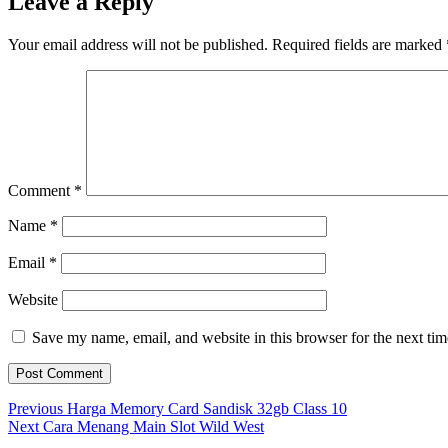
Leave a Reply
Your email address will not be published.
Required fields are marked
Comment
*
Name
*
Email
*
Website
Save my name, email, and website in this browser for the next ti
Post
Previous
Previous
Harga Memory Card Sandisk 32gb Class 10
Next
post:
Next
Cara Menang Main Slot Wild West
navigation
post: