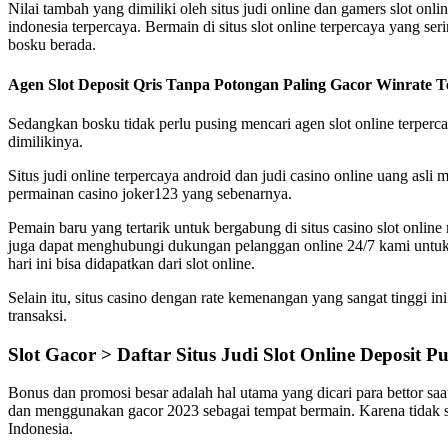
Nilai tambah yang dimiliki oleh situs judi online dan gamers slot on
indonesia terpercaya. Bermain di situs slot online terpercaya yan
bosku berada.
Agen Slot Deposit Qris Tanpa Potongan Paling Gacor Winrate Te
Sedangkan bosku tidak perlu pusing mencari agen slot online terpe
dimilikinya.
Situs judi online terpercaya android dan judi casino online uang asli 
permainan casino joker123 yang sebenarnya.
Pemain baru yang tertarik untuk bergabung di situs casino slot online 
juga dapat menghubungi dukungan pelanggan online 24/7 kami untuk m
hari ini bisa didapatkan dari slot online.
Selain itu, situs casino dengan rate kemenangan yang sangat tingg
transaksi.
Slot Gacor > Daftar Situs Judi Slot Online Deposit 
Bonus dan promosi besar adalah hal utama yang dicari para bettor saat
dan menggunakan gacor 2023 sebagai tempat bermain. Karena tidak semu
Indonesia.