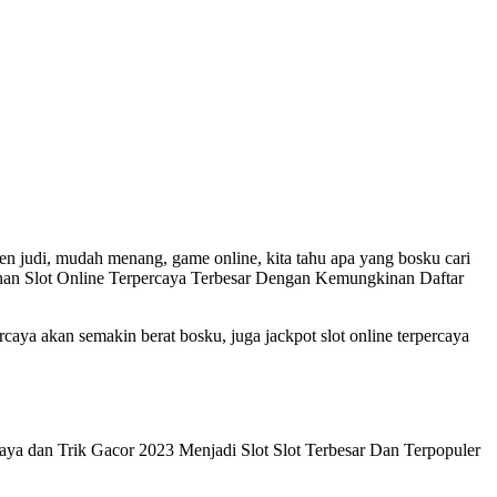
gen judi, mudah menang, game online, kita tahu apa yang bosku cari
nan Slot Online Terpercaya Terbesar Dengan Kemungkinan Daftar
rcaya akan semakin berat bosku, juga jackpot slot online terpercaya
rcaya dan Trik Gacor 2023 Menjadi Slot Slot Terbesar Dan Terpopuler