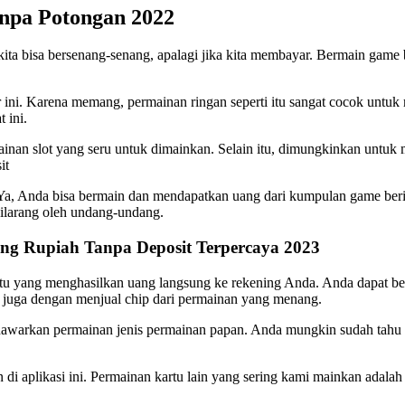
anpa Potongan 2022
kita bisa bersenang-senang, apalagi jika kita membayar. Bermain game
 ini. Karena memang, permainan ringan seperti itu sangat cocok untuk
 ini.
inan slot yang seru untuk dimainkan. Selain itu, dimungkinkan untu
it
Ya, Anda bisa bermain dan mendapatkan uang dari kumpulan game beri
 dilarang oleh undang-undang.
ang Rupiah Tanpa Deposit Terpercaya 2023
ah satu yang menghasilkan uang langsung ke rekening Anda. Anda dapat 
i juga dengan menjual chip dari permainan yang menang.
nawarkan permainan jenis permainan papan. Anda mungkin sudah tahu a
 di aplikasi ini. Permainan kartu lain yang sering kami mainkan ada