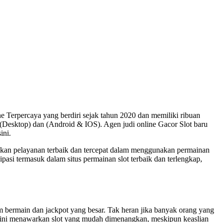
ine Terpercaya yang berdiri sejak tahun 2020 dan memiliki ribuan
 (Desktop) dan (Android & IOS). Agen judi online Gacor Slot baru
ini.
erikan pelayanan terbaik dan tercepat dalam menggunakan permainan
pasi termasuk dalam situs permainan slot terbaik dan terlengkap,
m bermain dan jackpot yang besar. Tak heran jika banyak orang yang
tus ini menawarkan slot yang mudah dimenangkan, meskipun keaslian