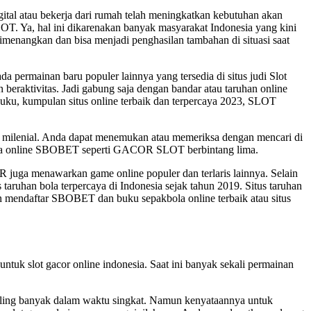
tal atau bekerja dari rumah telah meningkatkan kebutuhan akan
LOT. Ya, hal ini dikarenakan banyak masyarakat Indonesia yang kini
dimenangkan dan bisa menjadi penghasilan tambahan di situasi saat
 permainan baru populer lainnya yang tersedia di situs judi Slot
eraktivitas. Jadi gabung saja dengan bandar atau taruhan online
buku, kumpulan situs online terbaik dan terpercaya 2023, SLOT
or milenial. Anda dapat menemukan atau memeriksa dengan mencari di
di bola online SBOBET seperti GACOR SLOT berbintang lima.
ga menawarkan game online populer dan terlaris lainnya. Selain
us taruhan bola terpercaya di Indonesia sejak tahun 2019. Situs taruhan
endaftar SBOBET dan buku sepakbola online terbaik atau situs
ntuk slot gacor online indonesia. Saat ini banyak sekali permainan
paling banyak dalam waktu singkat. Namun kenyataannya untuk