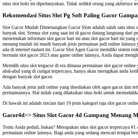
situs slot hoki ini dipertanyakan. Tidak sedikit orang yang akhirnya t
Rekomendasi Situs Slot Pg Soft Paling Gacor Ga
Slot Gacor Mudah Dimenangkan Gacor Slots adalah salah satu situs slo
banyak slot. Semua slot yang saat ini di gacor datang langsung dari p
menemukan informasi slot gacor hari ini atau slot gacor hari ini yang
menang mudah ini masih banyak jenis permainan judi online lainnya
ada di internet malam ini. Gacor Slot Agen Gacor memiliki sistem e
bermain slot gacor 2023 atau game online lainnya, Anda dapat mengh
Memilih situs slot tergacor di era dimana permainan slot gacor online
abal-abal yang di curigai terpercaya, hanya akan merugikan anda ket
dengan banyak slot gacor.
Ada banyak jenis judi online yang disediakan oleh agen gacor dan te
permainannya. Hal inilah yang dilakukan situs hoki untuk memudahk
Di bawah ini adalah rincian dari 19 jenis kategori raja slot gacor onl
Gacor4d>> Situs Slot Gacor 4d Gampang Menang Ma
Tentu Anda peduli, bukan? Merupakan situs slot gacor terpercaya #
permainan online lainnya. Bagi anda yang sedang mencari tempat bermai