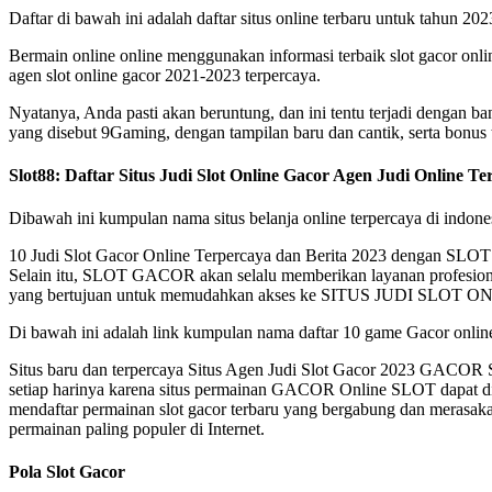
Daftar di bawah ini adalah daftar situs online terbaru untuk tahun 
Bermain online online menggunakan informasi terbaik slot gacor onli
agen slot online gacor 2021-2023 terpercaya.
Nyatanya, Anda pasti akan beruntung, dan ini tentu terjadi dengan b
yang disebut 9Gaming, dengan tampilan baru dan cantik, serta bonus t
Slot88: Daftar Situs Judi Slot Online Gacor Agen Judi Online T
Dibawah ini kumpulan nama situs belanja online terpercaya di indon
10 Judi Slot Gacor Online Terpercaya dan Berita 2023 dengan SLOT Ga
Selain itu, SLOT GACOR akan selalu memberikan layanan profesional te
yang bertujuan untuk memudahkan akses ke SITUS JUDI 
Di bawah ini adalah link kumpulan nama daftar 10 game Gacor onlin
Situs baru dan terpercaya Situs Agen Judi Slot Gacor 2023 GACOR S
setiap harinya karena situs permainan GACOR Online SLOT dapat dian
mendaftar permainan slot gacor terbaru yang bergabung dan merasa
permainan paling populer di Internet.
Pola Slot Gacor