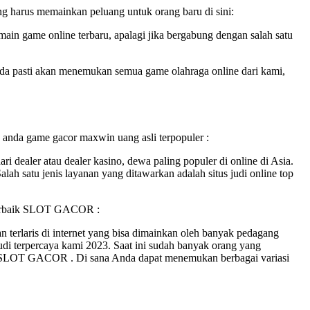
ng harus memainkan peluang untuk orang baru di sini:
ain game online terbaru, apalagi jika bergabung dengan salah satu
Anda pasti akan menemukan semua game olahraga online dari kami,
 anda game gacor maxwin uang asli terpopuler :
 dealer atau dealer kasino, dewa paling populer di online di Asia.
ah satu jenis layanan yang ditawarkan adalah situs judi online top
o terbaik SLOT GACOR :
erlaris di internet yang bisa dimainkan oleh banyak pedagang
di terpercaya kami 2023. Saat ini sudah banyak orang yang
itu SLOT GACOR . Di sana Anda dapat menemukan berbagai variasi