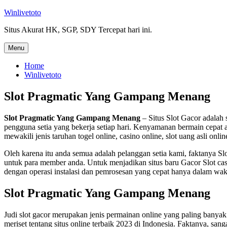
Skip
Winlivetoto
to
Situs Akurat HK, SGP, SDY Tercepat hari ini.
content
Menu
Home
Winlivetoto
Slot Pragmatic Yang Gampang Menang
Slot Pragmatic Yang Gampang Menang
– Situs Slot Gacor adalah 
pengguna setia yang bekerja setiap hari. Kenyamanan bermain cepat 
mewakili jenis taruhan togel online, casino online, slot uang asli onli
Oleh karena itu anda semua adalah pelanggan setia kami, faktanya Sl
untuk para member anda. Untuk menjadikan situs baru Gacor Slot casin
dengan operasi instalasi dan pemrosesan yang cepat hanya dalam wakt
Slot Pragmatic Yang Gampang Menang
Judi slot gacor merupakan jenis permainan online yang paling banya
meriset tentang situs online terbaik 2023 di Indonesia. Faktanya, s