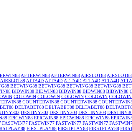
ERWIN88
AFTERWIN88
AFTERWIN88
AIRSLOT88
AIRSLOT88
AIRSLOT88
ATTA4D
ATTA4D
ATTA4D
ATTA4D
ATTA4D
ATT
NG88
BETWING88
BETWING88
BETWING88
BETWING88
BET
IN88
BIDWIN88
BIDWIN88
BIDWIN88
BIDWIN88
BIDWIN88
OWIN
COLOWIN
COLOWIN
COLOWIN
COLOWIN
COLOWIN
ERWIN88
COUNTERWIN88
COUNTERWIN88
COUNTERWIN
BET88
DELTABET88
DELTABET88
DELTABET88
DELTABET
STINY303
DESTINY303
DESTINY303
DESTINY303
DESTINY3
N88
EPICWIN88
EPICWIN88
EPICWIN88
EPICWIN88
EPICWIN
7
FASTWIN77
FASTWIN77
FASTWIN77
FASTWIN77
FASTWIN
IRSTPLAY88
FIRSTPLAY88
FIRSTPLAY88
FIRSTPLAY88
FIRS