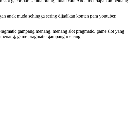
n slot gacor dari semua orang, inilah cara Anda mendapatkan peluang
gan anak muda sehingga sering dijadikan konten para youtuber.
pragmatic gampang menang, menang slot pragmatic, game slot yang
ng menang, game pragmatic gampang menang