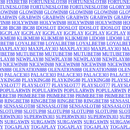
88
FIXBET88
FORTUNESLOT88
FORTUNESLOT88
FORTUNE
TUNESLOT88
FORTUNESLOT88
FORTUNESLOT88
GLORY30
LOWIN88
GLOWIN88
GLOWIN88
GLOWIN88
GLOWIN88
GLO
RABWIN
GRABWIN
GRABWIN
GRABWIN
GRABWIN
GRABW
IN88
HOLYWIN88
HOLYWIN88
HOLYWIN88
HOLYWIN88
HO
BC88
IBC88
IBC88
IDOSLOT
IDOSLOT
IDOSLOT
IDOSLOT
ID
IGCPLAY
IGCPLAY
IGCPLAY
IGCPLAY
IGCPLAY
IGCPLAY
I
IKME88
KLIKME88
KLIKME88
KLIKME88
LIDO88
LIDO88
LI
BET88
LOYALBET88
LOYALBET88
LOYALBET88
LOYALBET
AXPLAY303
MAXPLAY303
MAXPLAY303
MAXPLAY303
MA
BET88
MUTUBET88
MUTUBET88
MUTUBET88
MUTUBET88
LAY88
NEWPLAY88
NEWPLAY88
NEWPLAY88
NEWPLAY88
8
NICEWIN88
NICEWIN88
NICEWIN88
NICEWIN88
NICEWIN8
ON888
OLENATION888
OLENATION888
OLENATION888
OLEN
03
PALACE303
PALACE303
PALACE303
PALACE303
PALACE3
AYKING88
PLAYKING88
PLAYKING88
PLAYKING88
PLAYSL
AYSLOT77
PLAYSLOT77
PLAYSLOT77
PLAYSLOT77
PLAYSL
POPULARWIN
POPULARWIN
POPULARWIN
POPULARWIN
EBET88
PRIMEBET88
PRIMEBET88
PRIMEBET88
PRIMEBET8
88
RINGBET88
RINGBET88
RINGBET88
RINGBET88
SENSAS
8
SENSASLOT88
SENSASLOT88
SENSASLOT88
SENSASLOT
SLOTUP88
SLOTUP88
SLOTUP88
SLOTUP88
SLOTUP88
SLOT
PERWIN303
SUPERWIN303
SUPERWIN303
SUPERWIN303
SUP
IN
SURGAWIN
SURGAWIN
SURGAWIN
SURGAWIN
SURGAW
AY
TOGAPLAY
TOGAPLAY
TOGAPLAY
TOGAPLAY
TOGAPL