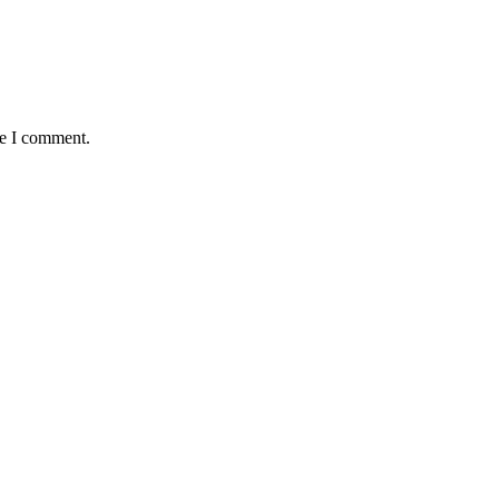
me I comment.