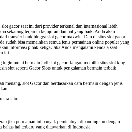
t gacor saat ini dari provider terkenal dan internasional lebih
sedia sekarang terjamin kejujuran dan hal yang baik. Anda akan
dari transfer bank hingga slot gacor maxwin. Dan di situs slot gacor
nda sudah bisa memainkan semua jenis permainan online populer yang
akan informasi pihak ketiga. Jika Anda mengalami kendala saat
u ini.
 ingin mulai bermain judi slot gacor. Jangan memilih situs slot king
sin slot seperti Gacor Slots untuk pengalaman bermain terbaik
udah menang, slot Gacor dan berdasarkan cara bermain dengan jenis
nkan.
tara lain:
eran jika permainan ini banyak peminatnya dibandingkan dengan
ta bahas hal terbaru yang ditawarkan di Indonesia.