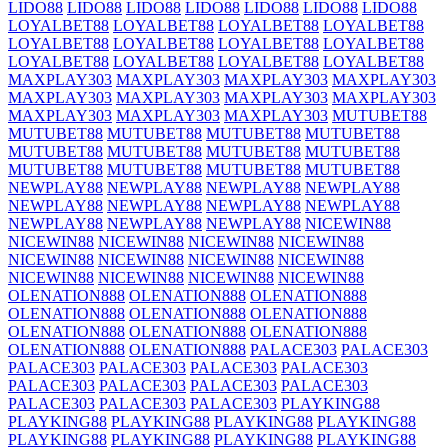
LIDO88
LIDO88
LIDO88
LIDO88
LIDO88
LIDO88
LIDO88
LOYALBET88
LOYALBET88
LOYALBET88
LOYALBET88
LOYALBET88
LOYALBET88
LOYALBET88
LOYALBET88
LOYALBET88
LOYALBET88
LOYALBET88
LOYALBET88
MAXPLAY303
MAXPLAY303
MAXPLAY303
MAXPLAY303
MAXPLAY303
MAXPLAY303
MAXPLAY303
MAXPLAY303
MAXPLAY303
MAXPLAY303
MAXPLAY303
MUTUBET88
MUTUBET88
MUTUBET88
MUTUBET88
MUTUBET88
MUTUBET88
MUTUBET88
MUTUBET88
MUTUBET88
MUTUBET88
MUTUBET88
MUTUBET88
MUTUBET88
NEWPLAY88
NEWPLAY88
NEWPLAY88
NEWPLAY88
NEWPLAY88
NEWPLAY88
NEWPLAY88
NEWPLAY88
NEWPLAY88
NEWPLAY88
NEWPLAY88
NICEWIN88
NICEWIN88
NICEWIN88
NICEWIN88
NICEWIN88
NICEWIN88
NICEWIN88
NICEWIN88
NICEWIN88
NICEWIN88
NICEWIN88
NICEWIN88
NICEWIN88
OLENATION888
OLENATION888
OLENATION888
OLENATION888
OLENATION888
OLENATION888
OLENATION888
OLENATION888
OLENATION888
OLENATION888
OLENATION888
PALACE303
PALACE303
PALACE303
PALACE303
PALACE303
PALACE303
PALACE303
PALACE303
PALACE303
PALACE303
PALACE303
PALACE303
PALACE303
PLAYKING88
PLAYKING88
PLAYKING88
PLAYKING88
PLAYKING88
PLAYKING88
PLAYKING88
PLAYKING88
PLAYKING88