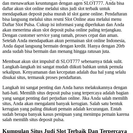
dan menawarkan keuntungan dengan agen SLOT777. Anda bisa
daftar akun slot online melalui situs judi slot terbaik untuk
mendapatkan deposit pulsa murah id slot game online. Pendaftaran
bisa langsung melalui situs resmi Slot Online atau melalui menu
Daftar Slot Pulsa. Cukup isi informasi yang diperlukan dan Anda
akan menerima akun slot deposit pulsa online paling terjangkau.
Dengan customer service yang ramah, proses cepat dan aman.
Setelah Anda mendapatkan akun permainan slot online Indonesia,
Anda dapat langsung bermain dengan kredit. Hanya dengan 20rb
anda sudah bisa bermain dan menang hingga ratusan juta.
Membuat akun slot impulsif di SLOT777 sebenarnya tidak sulit.
Langkah-langkah ini sangat mudah diikuti bahkan untuk pemula
sekalipun. Kenyamanan dan kecepatan adalah dua hal yang selalu
disukai situs, termasuk proses pendaftaran.
Langkah ini sangat penting dan Anda harus melakukannya dengan
hati-hati. Memilih situs deposit pulsa yang terpercaya adalah bagian
yang sangat penting dari perjudian online. Jika Anda salah memilih
situs, Anda akan mengalami banyak kerugian. Salah satu bentuk
kerugian yang paling ditakuti pemain adalah kecurangan. Entah
sudah berapa banyak kasus penipuan yang menimpa pemain karena
salah memilih situs deposit pulsa.
Kumpulan Situs Judi Slot Terbaik Dan Terpercaya