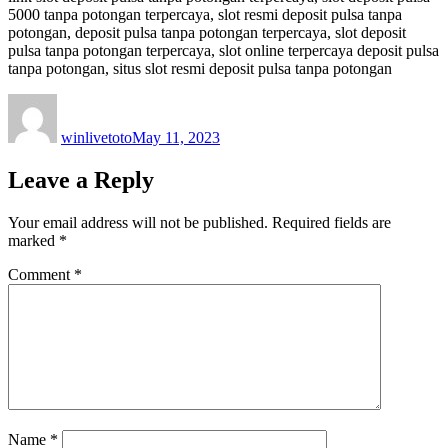
5000 tanpa potongan terpercaya, slot resmi deposit pulsa tanpa
potongan, deposit pulsa tanpa potongan terpercaya, slot deposit
pulsa tanpa potongan terpercaya, slot online terpercaya deposit pulsa
tanpa potongan, situs slot resmi deposit pulsa tanpa potongan
Author
Posted
on
winlivetoto
May 11, 2023
Leave a Reply
Your email address will not be published.
Required fields are
marked
*
Comment
*
Name
*