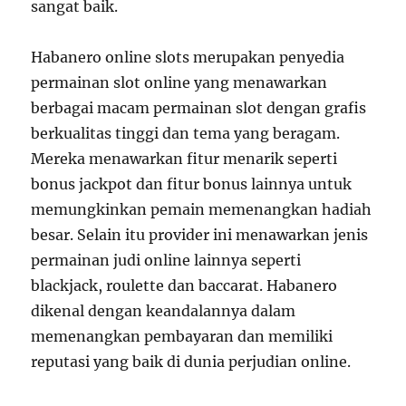
sangat baik.
Habanero online slots merupakan penyedia
permainan slot online yang menawarkan
berbagai macam permainan slot dengan grafis
berkualitas tinggi dan tema yang beragam.
Mereka menawarkan fitur menarik seperti
bonus jackpot dan fitur bonus lainnya untuk
memungkinkan pemain memenangkan hadiah
besar. Selain itu provider ini menawarkan jenis
permainan judi online lainnya seperti
blackjack, roulette dan baccarat. Habanero
dikenal dengan keandalannya dalam
memenangkan pembayaran dan memiliki
reputasi yang baik di dunia perjudian online.