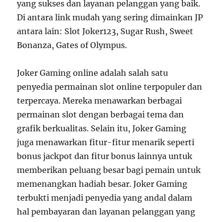
yang sukses dan layanan pelanggan yang baik.
Di antara link mudah yang sering dimainkan JP
antara lain: Slot Joker123, Sugar Rush, Sweet
Bonanza, Gates of Olympus.
Joker Gaming online adalah salah satu
penyedia permainan slot online terpopuler dan
terpercaya. Mereka menawarkan berbagai
permainan slot dengan berbagai tema dan
grafik berkualitas. Selain itu, Joker Gaming
juga menawarkan fitur-fitur menarik seperti
bonus jackpot dan fitur bonus lainnya untuk
memberikan peluang besar bagi pemain untuk
memenangkan hadiah besar. Joker Gaming
terbukti menjadi penyedia yang andal dalam
hal pembayaran dan layanan pelanggan yang