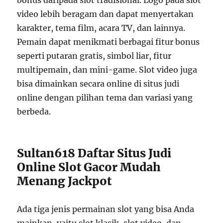
bonus daripada slot tradisional. Logo pada slot
video lebih beragam dan dapat menyertakan
karakter, tema film, acara TV, dan lainnya.
Pemain dapat menikmati berbagai fitur bonus
seperti putaran gratis, simbol liar, fitur
multipemain, dan mini-game. Slot video juga
bisa dimainkan secara online di situs judi
online dengan pilihan tema dan variasi yang
berbeda.
Sultan618 Daftar Situs Judi
Online Slot Gacor Mudah
Menang Jackpot
Ada tiga jenis permainan slot yang bisa Anda