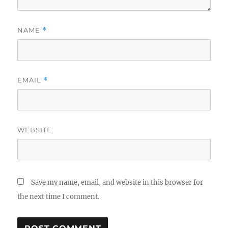
NAME
*
EMAIL
*
WEBSITE
Save my name, email, and website in this browser for
the next time I comment.