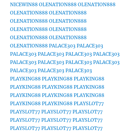
NICEWIN88
OLENATION888
OLENATION888
OLENATION888
OLENATION888
OLENATION888
OLENATION888
OLENATION888
OLENATION888
OLENATION888
OLENATION888
OLENATION888
PALACE303
PALACE303
PALACE303
PALACE303
PALACE303
PALACE303
PALACE303
PALACE303
PALACE303
PALACE303
PALACE303
PALACE303
PALACE303
PLAYKING88
PLAYKING88
PLAYKING88
PLAYKING88
PLAYKING88
PLAYKING88
PLAYKING88
PLAYKING88
PLAYKING88
PLAYKING88
PLAYKING88
PLAYSLOT77
PLAYSLOT77
PLAYSLOT77
PLAYSLOT77
PLAYSLOT77
PLAYSLOT77
PLAYSLOT77
PLAYSLOT77
PLAYSLOT77
PLAYSLOT77