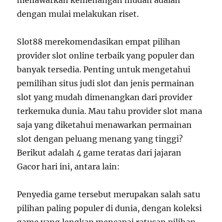
menawarkan kemenangan mudah adalah
dengan mulai melakukan riset.
Slot88 merekomendasikan empat pilihan
provider slot online terbaik yang populer dan
banyak tersedia. Penting untuk mengetahui
pemilihan situs judi slot dan jenis permainan
slot yang mudah dimenangkan dari provider
terkemuka dunia. Mau tahu provider slot mana
saja yang diketahui menawarkan permainan
slot dengan peluang menang yang tinggi?
Berikut adalah 4 game teratas dari jajaran
Gacor hari ini, antara lain:
Penyedia game tersebut merupakan salah satu
pilihan paling populer di dunia, dengan koleksi