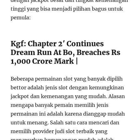
dengan jackpot besar dan tingkat kemenangan
tinggi yang bisa menjadi pilihan bagus untuk
pemula:
Kgf: Chapter 2′ Continues
Dream Run At Bo, Breaches Rs
1,000 Crore Mark |
Beberapa permainan slot yang banyak dipilih
bettor adalah jenis slot dengan kemungkinan
jackpot dan kemenangan yang mudah. Alasan
mengapa banyak pemain memilih jenis
permainan ini adalah karena dianggap mudah
untuk menang. Salah satu cara mencari dan
memilih provider judi slot terbaik yang