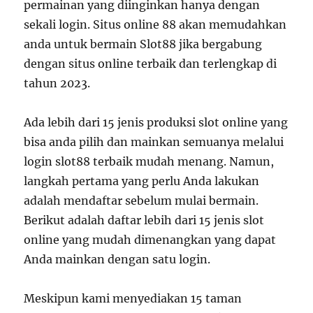
permainan yang diinginkan hanya dengan
sekali login. Situs online 88 akan memudahkan
anda untuk bermain Slot88 jika bergabung
dengan situs online terbaik dan terlengkap di
tahun 2023.
Ada lebih dari 15 jenis produksi slot online yang
bisa anda pilih dan mainkan semuanya melalui
login slot88 terbaik mudah menang. Namun,
langkah pertama yang perlu Anda lakukan
adalah mendaftar sebelum mulai bermain.
Berikut adalah daftar lebih dari 15 jenis slot
online yang mudah dimenangkan yang dapat
Anda mainkan dengan satu login.
Meskipun kami menyediakan 15 taman