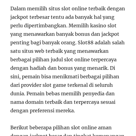
Dalam memilih situs slot online terbaik dengan
jackpot terbesar tentu ada banyak hal yang
perlu dipertimbangkan. Memilih kasino slot
yang menawarkan banyak bonus dan jackpot
penting bagi banyak orang. Slot88 adalah salah
satu situs web terbaik yang menawarkan
berbagai pilihan judul slot online terpercaya
dengan hadiah dan bonus yang menarik. Di
sini, pemain bisa menikmati berbagai pilihan
dari provider slot game terkenal di seluruh
dunia. Pemain bebas memilih penyedia dan
nama domain terbaik dan terpercaya sesuai
dengan preferensi mereka.
Berikut beberapa pilihan slot online aman