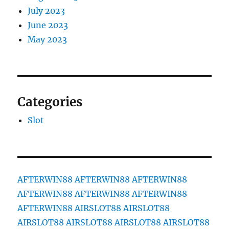
July 2023
June 2023
May 2023
Categories
Slot
AFTERWIN88
AFTERWIN88
AFTERWIN88
AFTERWIN88
AFTERWIN88
AFTERWIN88
AFTERWIN88
AIRSLOT88
AIRSLOT88
AIRSLOT88
AIRSLOT88
AIRSLOT88
AIRSLOT88