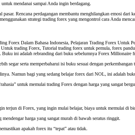
 untuk mendanai sampai Anda ingin berdagang.
enal pasar. Rencana perdagangan membantu menghilangkan emosi dari 
nggunakan strategi trading forex yang mengontrol cara Anda mencari
rading Forex Dalam Bahasa Indonesia, Pelajaran Trading Forex Untuk P
 Untuk trading Forex, Tutorial trading forex untuk pemula, forex pandua
lah rebranding dari buku sebelumnya Forex Millionaire from
ebih segar serta memperbaharui isi buku sesuai dengan perkembangan tr
linya. Namun bagi yang sedang belajar forex dari NOL, ini adalah buk
a” untuk memulai trading Forex dengan harga yang sangat bergun
 terjun di Forex, yang ingin mulai belajar, biaya untuk memulai di bid
g mendengar harga yang sangat murah di bawah seratus ringgit.
memastikan apakah forex itu “tepat” atau tidak.