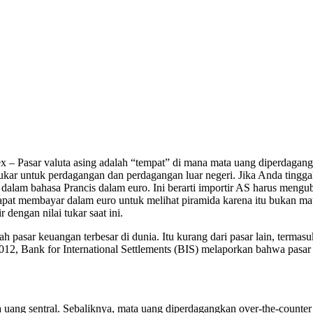
x – Pasar valuta asing adalah “tempat” di mana mata uang diperdagang
kar untuk perdagangan dan perdagangan luar negeri. Jika Anda tinggal
lam bahasa Prancis dalam euro. Ini berarti importir AS harus mengub
dapat membayar dalam euro untuk melihat piramida karena itu bukan mata
dengan nilai tukar saat ini.
asar keuangan terbesar di dunia. Itu kurang dari pasar lain, termasuk 
2, Bank for International Settlements (BIS) melaporkan bahwa pasar val
ta uang sentral. Sebaliknya, mata uang diperdagangkan over-the-counte