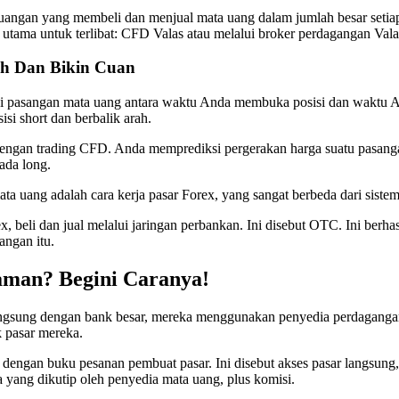
uangan yang membeli dan menjual mata uang dalam jumlah besar setiap ha
utama untuk terlibat: CFD Valas atau melalui broker perdagangan Vala
ah Dan Bikin Cuan
i pasangan mata uang antara waktu Anda membuka posisi dan waktu An
si short dan berbalik arah.
 dengan trading CFD. Anda memprediksi pergerakan harga suatu pasanga
ada long.
a uang adalah cara kerja pasar Forex, yang sangat berbeda dari sistem 
x, beli dan jual melalui jaringan perbankan. Ini disebut OTC. Ini ber
angan itu.
aman? Begini Caranya!
angsung dengan bank besar, mereka menggunakan penyedia perdaganga
 pasar mereka.
ngan buku pesanan pembuat pasar. Ini disebut akses pasar langsung, a
a yang dikutip oleh penyedia mata uang, plus komisi.