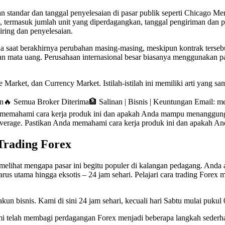
an standar dan tanggal penyelesaian di pasar publik seperti Chicago Me
ik, termasuk jumlah unit yang diperdagangkan, tanggal pengiriman dan 
iring dan penyelesaian.
da saat berakhirnya perubahan masing-masing, meskipun kontrak tersebu
 mata uang. Perusahaan internasional besar biasanya menggunakan pasar
arket, dan Currency Market. Istilah-istilah ini memiliki arti yang sa
 Semua Broker Diterima🏦 Salinan | Bisnis | Keuntungan Email: m
a memahami cara kerja produk ini dan apakah Anda mampu menanggung
everage. Pastikan Anda memahami cara kerja produk ini dan apakah 
Trading Forex
 melihat mengapa pasar ini begitu populer di kalangan pedagang. An
rus utama hingga eksotis – 24 jam sehari. Pelajari cara trading Forex 
n bisnis. Kami di sini 24 jam sehari, kecuali hari Sabtu mulai puku
kami telah membagi perdagangan Forex menjadi beberapa langkah sederh