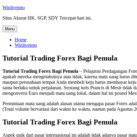
Skip
Winlivetoto
to
Situs Akurat HK, SGP, SDY Tercepat hari ini.
content
Menu
Home
Winlivetoto
Tutorial Trading Forex Bagi Pemula
Tutorial Trading Forex Bagi Pemula
– Pelajaran Perdagangan Fore
apakah mereka mengetahuinya atau tidak, karena mata uang harus ditu
maupun perusahaan tempat Anda membeli keju harus membayar keju da
sama berlaku untuk perjalanan. Seorang turis Prancis di Mesir tidak 
mengonversi Euro menjadi mata uang lokal, dalam hal ini pound Mesir 
Permintaan mata uang adalah alasan utama mengapa pasar Forex adalah p
(Total volume bervariasi dari waktu ke waktu, namun pada Agustus 201
Tutorial Trading Forex Bagi Pemula
Aspek unik dari pasar internasional ini adalah tidak adanya pasar ma