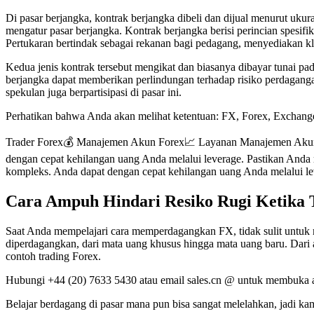
Di pasar berjangka, kontrak berjangka dibeli dan dijual menurut ukur
mengatur pasar berjangka. Kontrak berjangka berisi perincian spesif
Pertukaran bertindak sebagai rekanan bagi pedagang, menyediakan kl
Kedua jenis kontrak tersebut mengikat dan biasanya dibayar tunai pa
berjangka dapat memberikan perlindungan terhadap risiko perdagangan
spekulan juga berpartisipasi di pasar ini.
Perhatikan bahwa Anda akan melihat ketentuan: FX, Forex, Exchange M
Trader Forex💰 Manajemen Akun Forex📈 Layanan Manajemen Akun🔥
dengan cepat kehilangan uang Anda melalui leverage. Pastikan And
kompleks. Anda dapat dengan cepat kehilangan uang Anda melalui l
Cara Ampuh Hindari Resiko Rugi Ketika 
Saat Anda mempelajari cara memperdagangkan FX, tidak sulit untuk
diperdagangkan, dari mata uang khusus hingga mata uang baru. Dari a
contoh trading Forex.
Hubungi +44 (20) 7633 5430 atau email sales.cn @ untuk membuka aku
Belajar berdagang di pasar mana pun bisa sangat melelahkan, jadi 