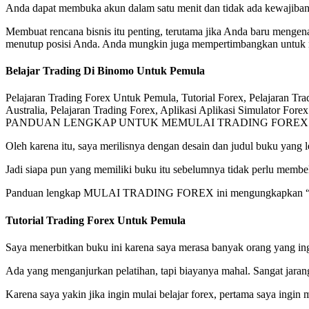
Anda dapat membuka akun dalam satu menit dan tidak ada kewajiban
Membuat rencana bisnis itu penting, terutama jika Anda baru meng
menutup posisi Anda. Anda mungkin juga mempertimbangkan untuk me
Belajar Trading Di Binomo Untuk Pemula
Pelajaran Trading Forex Untuk Pemula, Tutorial Forex, Pelajaran T
Australia, Pelajaran Trading Forex, Aplikasi Aplikasi Simulator Forex
PANDUAN LENGKAP UNTUK MEMULAI TRADING FOREX. Buku ini ada
Oleh karena itu, saya merilisnya dengan desain dan judul buku yang l
Jadi siapa pun yang memiliki buku itu sebelumnya tidak perlu membe
Panduan lengkap MULAI TRADING FOREX ini mengungkapkan “rahasi
Tutorial Trading Forex Untuk Pemula
Saya menerbitkan buku ini karena saya merasa banyak orang yang ingin
Ada yang menganjurkan pelatihan, tapi biayanya mahal. Sangat jaran
Karena saya yakin jika ingin mulai belajar forex, pertama saya ingin 