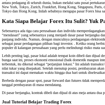
antara pedagang di seluruh dunia, bukan melalui satu pusat pertukar
New York, Tokyo, Zurich, Frankfurt, Hong Kong, Singapura, Paris, d
Tokyo dan Hong Kong. Inilah sebabnya mengapa pasar Forex bisa sanga
Kata Siapa Belajar Forex Itu Sulit? Yuk P
Sebenarnya ada tiga cara perusahaan dan individu memperdagangkan F
“mendasari” yang sebenarnya yang menjadi dasar pasar berjangka dan 
panjang individu. Namun, dengan munculnya perdagangan elektronik d
sebagai pasar perdagangan pilihan bagi investor. . Ketika orang berb
populer di kalangan perusahaan yang perlu melindungi risiko mata ua
Lebih penting lagi, pasar lokal adalah tempat koin dibeli dan dijual
bunga saat ini, proses ekonomi emosional (baik domestik maupun inter
terbentuk, itu dikenal sebagai “perjanjian lokasi.” Ini adalah transa
nilai tukar yang disepakati. Setelah menutup posisi, pembayaran aka
transaksi ini dapat memakan waktu hingga dua hari untuk diselesaika
Berbeda dengan pasar spot, pasar forward dan futures tidak memperd
tanggal pembayaran di masa mendatang.
Di pasar berjangka, kontrak dibeli dan dijual di atas meja antara dua
Jual Tutorial Belajar Trading Forex