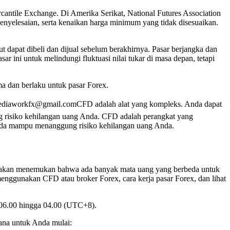
rcantile Exchange. Di Amerika Serikat, National Futures Association
penyelesaian, serta kenaikan harga minimum yang tidak disesuaikan.
t dapat dibeli dan dijual sebelum berakhirnya. Pasar berjangka dan
 ini untuk melindungi fluktuasi nilai tukar di masa depan, tetapi
ma dan berlaku untuk pasar Forex.
ediaworkfx@gmail.comCFD adalah alat yang kompleks. Anda dapat
 risiko kehilangan uang Anda. CFD adalah perangkat yang
Anda mampu menanggung risiko kehilangan uang Anda.
da akan menemukan bahwa ada banyak mata uang yang berbeda untuk
menggunakan CFD atau broker Forex, cara kerja pasar Forex, dan lihat
l 06.00 hingga 04.00 (UTC+8).
ana untuk Anda mulai: