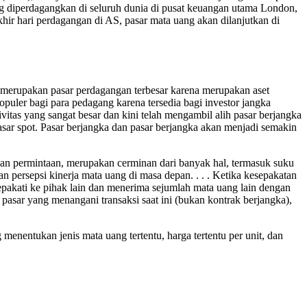
ang diperdagangkan di seluruh dunia di pusat keuangan utama London,
hir hari perdagangan di AS, pasar mata uang akan dilanjutkan di
h merupakan pasar perdagangan terbesar karena merupakan aset
puler bagi para pedagang karena tersedia bagi investor jangka
tas yang sangat besar dan kini telah mengambil alih pasar berjangka
pasar spot. Pasar berjangka dan pasar berjangka akan menjadi semakin
n dan permintaan, merupakan cerminan dari banyak hal, termasuk suku
n persepsi kinerja mata uang di masa depan. . . . Ketika kesepakatan
isepakati ke pihak lain dan menerima sejumlah mata uang lain dengan
pasar yang menangani transaksi saat ini (bukan kontrak berjangka),
nentukan jenis mata uang tertentu, harga tertentu per unit, dan