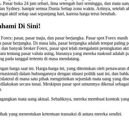
an. Pasar buka 24 jam sehari, lima setengah hari seminggu, dan mata u
an Sydney. hampir semua Dunia Setiap zona waktu. Artinya, setelah ak
t aktif setiap saat sepanjang hari, karena harga terus berubah.
ahami Di Sini!
orex: pasar, pasar maju, dan pasar berjangka. Pasar spot Forex masi
pasar berjangka. Di masa lalu, pasar berjangka adalah tempat paling po
an banyak broker Forex, pasar spot telah mengalami peningkatan aktivi
icara tentang pasar valuta asing, biasanya yang mereka maksud adalah 
ng pada tanggal tertentu di masa mendatang.
 dengan harga saat ini. Harga-harga ini, yang ditentukan oleh penawara
nasional) dalam hubungannya dengan situasi politik saat ini, dan bahka
ksi bilateral di mana satu pihak mengirimkan sejumlah mata uang yang d
n dilakukan secara tunai. Meskipun pasar spot umumnya dikenal sebagai 
n.
agangkan mata uang aktual. Sebaliknya, mereka membuat kontrak yang me
 pihak yang menentukan ketentuan transaksi di antara mereka sendiri.