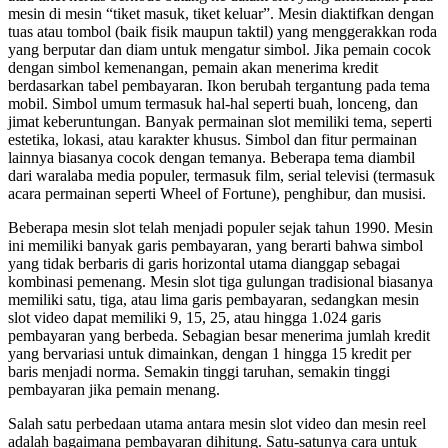
mesin di mesin “tiket masuk, tiket keluar”. Mesin diaktifkan dengan
tuas atau tombol (baik fisik maupun taktil) yang menggerakkan roda
yang berputar dan diam untuk mengatur simbol. Jika pemain cocok
dengan simbol kemenangan, pemain akan menerima kredit
berdasarkan tabel pembayaran. Ikon berubah tergantung pada tema
mobil. Simbol umum termasuk hal-hal seperti buah, lonceng, dan
jimat keberuntungan. Banyak permainan slot memiliki tema, seperti
estetika, lokasi, atau karakter khusus. Simbol dan fitur permainan
lainnya biasanya cocok dengan temanya. Beberapa tema diambil
dari waralaba media populer, termasuk film, serial televisi (termasuk
acara permainan seperti Wheel of Fortune), penghibur, dan musisi.
Beberapa mesin slot telah menjadi populer sejak tahun 1990. Mesin
ini memiliki banyak garis pembayaran, yang berarti bahwa simbol
yang tidak berbaris di garis horizontal utama dianggap sebagai
kombinasi pemenang. Mesin slot tiga gulungan tradisional biasanya
memiliki satu, tiga, atau lima garis pembayaran, sedangkan mesin
slot video dapat memiliki 9, 15, 25, atau hingga 1.024 garis
pembayaran yang berbeda. Sebagian besar menerima jumlah kredit
yang bervariasi untuk dimainkan, dengan 1 hingga 15 kredit per
baris menjadi norma. Semakin tinggi taruhan, semakin tinggi
pembayaran jika pemain menang.
Salah satu perbedaan utama antara mesin slot video dan mesin reel
adalah bagaimana pembayaran dihitung. Satu-satunya cara untuk