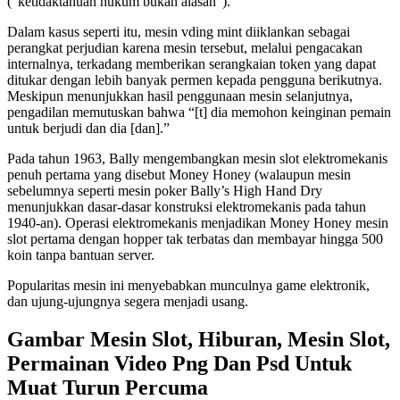
(“ketidaktahuan hukum bukan alasan”).
Dalam kasus seperti itu, mesin vding mint diiklankan sebagai
perangkat perjudian karena mesin tersebut, melalui pengacakan
internalnya, terkadang memberikan serangkaian token yang dapat
ditukar dengan lebih banyak permen kepada pengguna berikutnya.
Meskipun menunjukkan hasil penggunaan mesin selanjutnya,
pengadilan memutuskan bahwa “[t] dia memohon keinginan pemain
untuk berjudi dan dia [dan].”
Pada tahun 1963, Bally mengembangkan mesin slot elektromekanis
penuh pertama yang disebut Money Honey (walaupun mesin
sebelumnya seperti mesin poker Bally’s High Hand Dry
menunjukkan dasar-dasar konstruksi elektromekanis pada tahun
1940-an). Operasi elektromekanis menjadikan Money Honey mesin
slot pertama dengan hopper tak terbatas dan membayar hingga 500
koin tanpa bantuan server.
Popularitas mesin ini menyebabkan munculnya game elektronik,
dan ujung-ujungnya segera menjadi usang.
Gambar Mesin Slot, Hiburan, Mesin Slot,
Permainan Video Png Dan Psd Untuk
Muat Turun Percuma