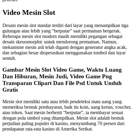
Video Mesin Slot
Desain mesin slot standar terdiri dari layar yang menampilkan tiga
gulungan atau lebih yang “berputar” saat permainan bergerak.
Beberapa mesin slot modern masih memiliki pegangan sebagai
desain skeuomorphic untuk mendorong permainan. Namun,
mekanisme mesin asli telah diganti dengan generator angka acak,
dan sebagian besar dioperasikan menggunakan tombol dan layar
sentuh.
Gambar Mesin Slot Video Game, Waktu Luang
Dan Hiburan, Mesin Judi, Video Game Png
Transparan Clipart Dan File Psd Untuk Unduh
Gratis
Mesin slot memiliki satu atau lebih pendeteksi mata uang yang
memeriksa bentuk pembayaran, baik itu koin, uang kertas, voucher,
atau token. Saat mesin berhenti “berputar”, ia membayar sesuai
dengan pola simbol yang ditampilkan. Mesin slot adalah bentuk
perjudian paling populer di kasino, menyumbang 70 persen dari
pendapatan rata-rata kasino di Amerika Serikat.