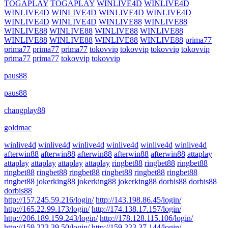
TOGAPLAY
TOGAPLAY
WINLIVE4D
WINLIVE4D
WINLIVE4D
WINLIVE4D
WINLIVE4D
WINLIVE4D
WINLIVE4D
WINLIVE4D
WINLIVE88
WINLIVE88
WINLIVE88
WINLIVE88
WINLIVE88
WINLIVE88
WINLIVE88
WINLIVE88
WINLIVE88
WINLIVE88
prima77
prima77
prima77
prima77
tokovvip
tokovvip
tokovvip
tokovvip
prima77
prima77
tokovvip
tokovvip
paus88
paus88
changplay88
goldmac
winlive4d
winlive4d
winlive4d
winlive4d
winlive4d
winlive4d
afterwin88
afterwin88
afterwin88
afterwin88
afterwin88
attaplay
attaplay
attaplay
attaplay
attaplay
ringbet88
ringbet88
ringbet88
ringbet88
ringbet88
ringbet88
ringbet88
ringbet88
ringbet88
ringbet88
jokerking88
jokerking88
jokerking88
dorbis88
dorbis88
dorbis88
http://157.245.59.216/login/
http://143.198.86.45/login/
http://165.22.99.173/login/
http://174.138.17.157/login/
http://206.189.159.243/login/
http://178.128.115.106/login/
http://159.223.39.50/login/
http://159.223.37.144/login/