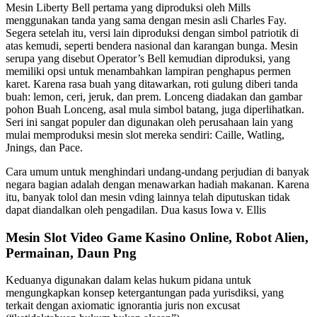
Mesin Liberty Bell pertama yang diproduksi oleh Mills
menggunakan tanda yang sama dengan mesin asli Charles Fay.
Segera setelah itu, versi lain diproduksi dengan simbol patriotik di
atas kemudi, seperti bendera nasional dan karangan bunga. Mesin
serupa yang disebut Operator’s Bell kemudian diproduksi, yang
memiliki opsi untuk menambahkan lampiran penghapus permen
karet. Karena rasa buah yang ditawarkan, roti gulung diberi tanda
buah: lemon, ceri, jeruk, dan prem. Lonceng diadakan dan gambar
pohon Buah Lonceng, asal mula simbol batang, juga diperlihatkan.
Seri ini sangat populer dan digunakan oleh perusahaan lain yang
mulai memproduksi mesin slot mereka sendiri: Caille, Watling,
Jnings, dan Pace.
Cara umum untuk menghindari undang-undang perjudian di banyak
negara bagian adalah dengan menawarkan hadiah makanan. Karena
itu, banyak tolol dan mesin vding lainnya telah diputuskan tidak
dapat diandalkan oleh pengadilan. Dua kasus Iowa v. Ellis
Mesin Slot Video Game Kasino Online, Robot Alien,
Permainan, Daun Png
Keduanya digunakan dalam kelas hukum pidana untuk
mengungkapkan konsep ketergantungan pada yurisdiksi, yang
terkait dengan axiomatic ignorantia juris non excusat