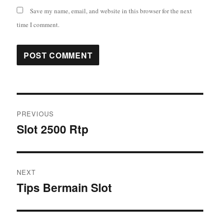
Save my name, email, and website in this browser for the next
time I comment.
Post
PREVIOUS
navigation
Slot 2500 Rtp
Previous
post:
NEXT
Tips Bermain Slot
Next
post: