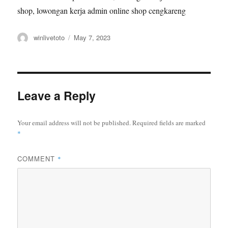
shop, lowongan kerja admin online shop cengkareng
Author
Posted
winlivetoto
May 7, 2023
on
Leave a Reply
Your email address will not be published.
Required fields are marked
*
COMMENT
*