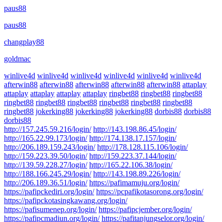
paus88
paus88
changplay88
goldmac
winlive4d
winlive4d
winlive4d
winlive4d
winlive4d
winlive4d
afterwin88
afterwin88
afterwin88
afterwin88
afterwin88
attaplay
attaplay
attaplay
attaplay
attaplay
ringbet88
ringbet88
ringbet88
ringbet88
ringbet88
ringbet88
ringbet88
ringbet88
ringbet88
ringbet88
jokerking88
jokerking88
jokerking88
dorbis88
dorbis88
dorbis88
http://157.245.59.216/login/
http://143.198.86.45/login/
http://165.22.99.173/login/
http://174.138.17.157/login/
http://206.189.159.243/login/
http://178.128.115.106/login/
http://159.223.39.50/login/
http://159.223.37.144/login/
http://139.59.228.27/login/
http://165.22.106.38/login/
http://188.166.245.29/login/
http://143.198.89.226/login/
http://206.189.36.51/login/
https://pafimamuju.org/login/
https://pafipckediri.org/login/
https://pcpafikotasorong.org/login/
https://pafipckotasingkawang.org/login/
https://pafisumenep.org/login/
https://pafipcjember.org/login/
https://pafipcmadiun.org/login/
https://pafitanjungselor.org/login/