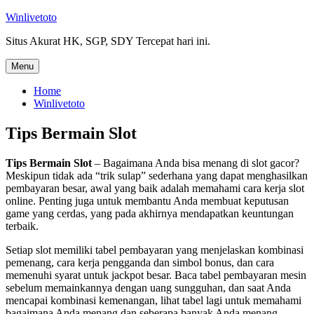
Skip
Winlivetoto
to
Situs Akurat HK, SGP, SDY Tercepat hari ini.
content
Menu
Home
Winlivetoto
Tips Bermain Slot
Tips Bermain Slot
– Bagaimana Anda bisa menang di slot gacor?
Meskipun tidak ada “trik sulap” sederhana yang dapat menghasilkan
pembayaran besar, awal yang baik adalah memahami cara kerja slot
online. Penting juga untuk membantu Anda membuat keputusan
game yang cerdas, yang pada akhirnya mendapatkan keuntungan
terbaik.
Setiap slot memiliki tabel pembayaran yang menjelaskan kombinasi
pemenang, cara kerja pengganda dan simbol bonus, dan cara
memenuhi syarat untuk jackpot besar. Baca tabel pembayaran mesin
sebelum memainkannya dengan uang sungguhan, dan saat Anda
mencapai kombinasi kemenangan, lihat tabel lagi untuk memahami
bagaimana Anda menang dan seberapa banyak Anda menang.