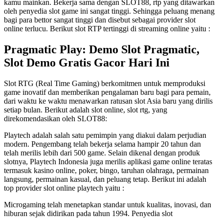
kamu mainkan. Bekerja sama dengan SLOT88, rtp yang ditawarkan
oleh penyedia slot game ini sangat tinggi. Sehingga peluang menang
bagi para bettor sangat tinggi dan disebut sebagai provider slot
online terlucu. Berikut slot RTP tertinggi di streaming online yaitu :
Pragmatic Play: Demo Slot Pragmatic,
Slot Demo Gratis Gacor Hari Ini
Slot RTG (Real Time Gaming) berkomitmen untuk memproduksi
game inovatif dan memberikan pengalaman baru bagi para pemain,
dari waktu ke waktu menawarkan ratusan slot Asia baru yang dirilis
setiap bulan. Berikut adalah slot online, slot rtg, yang
direkomendasikan oleh SLOT88:
Playtech adalah salah satu pemimpin yang diakui dalam perjudian
modern. Pengembang telah bekerja selama hampir 20 tahun dan
telah merilis lebih dari 500 game. Selain dikenal dengan produk
slotnya, Playtech Indonesia juga merilis aplikasi game online teratas
termasuk kasino online, poker, bingo, taruhan olahraga, permainan
langsung, permainan kasual, dan peluang tetap. Berikut ini adalah
top provider slot online playtech yaitu :
Microgaming telah menetapkan standar untuk kualitas, inovasi, dan
hiburan sejak didirikan pada tahun 1994. Penyedia slot