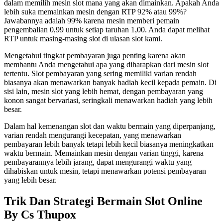
dalam memilih mesin slot mana yang akan dimainkan. Apakah Anda
lebih suka memainkan mesin dengan RTP 92% atau 99%?
Jawabannya adalah 99% karena mesin memberi pemain
pengembalian 0,99 untuk setiap taruhan 1,00. Anda dapat melihat
RTP untuk masing-masing slot di ulasan slot kami.
Mengetahui tingkat pembayaran juga penting karena akan
membantu Anda mengetahui apa yang diharapkan dari mesin slot
tertentu. Slot pembayaran yang sering memiliki varian rendah
biasanya akan menawarkan banyak hadiah kecil kepada pemain. Di
sisi lain, mesin slot yang lebih hemat, dengan pembayaran yang
konon sangat bervariasi, seringkali menawarkan hadiah yang lebih
besar.
Dalam hal kemenangan slot dan waktu bermain yang diperpanjang,
varian rendah mengurangi kecepatan, yang menawarkan
pembayaran lebih banyak tetapi lebih kecil biasanya meningkatkan
waktu bermain. Memainkan mesin dengan varian tinggi, karena
pembayarannya lebih jarang, dapat mengurangi waktu yang
dihabiskan untuk mesin, tetapi menawarkan potensi pembayaran
yang lebih besar.
Trik Dan Strategi Bermain Slot Online
By Cs Thupox