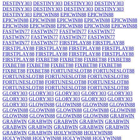
DESTINY303
DESTINY303
DESTINY303
DESTINY303
DESTINY303
DESTINY303
DESTINY303
DESTINY303
DESTINY303
EPICWIN88
EPICWIN88
EPICWIN88
EPICWIN88
EPICWIN88
EPICWIN88
EPICWIN88
EPICWIN88
EPICWIN88
EPICWIN88
EPICWIN88
EPICWIN88
EPICWIN88
FASTWIN77
FASTWIN77
FASTWIN77
FASTWIN77
FASTWIN77
FASTWIN77
FASTWIN77
FASTWIN77
FASTWIN77
FASTWIN77
FIRSTPLAY88
FIRSTPLAY88
FIRSTPLAY88
FIRSTPLAY88
FIRSTPLAY88
FIRSTPLAY88
FIRSTPLAY88
FIRSTPLAY88
FIRSTPLAY88
FIRSTPLAY88
FIRSTPLAY88
FIXBET88
FIXBET88
FIXBET88
FIXBET88
FIXBET88
FIXBET88
FIXBET88
FIXBET88
FIXBET88
FIXBET88
FIXBET88
FORTUNESLOT88
FORTUNESLOT88
FORTUNESLOT88
FORTUNESLOT88
FORTUNESLOT88
FORTUNESLOT88
FORTUNESLOT88
FORTUNESLOT88
FORTUNESLOT88
FORTUNESLOT88
FORTUNESLOT88
GLORY303
GLORY303
GLORY303
GLORY303
GLORY303
GLORY303
GLORY303
GLORY303
GLORY303
GLORY303
GLORY303
GLOWIN88
GLOWIN88
GLOWIN88
GLOWIN88
GLOWIN88
GLOWIN88
GLOWIN88
GLOWIN88
GLOWIN88
GLOWIN88
GLOWIN88
GLOWIN88
GLOWIN88
GRABWIN
GRABWIN
GRABWIN
GRABWIN
GRABWIN
GRABWIN
GRABWIN
GRABWIN
GRABWIN
GRABWIN
GRABWIN
GRABWIN
GRABWIN
HOLYWIN88
HOLYWIN88
HOLYWIN88
HOLYWIN88
HOLYWIN88
HOLYWIN88